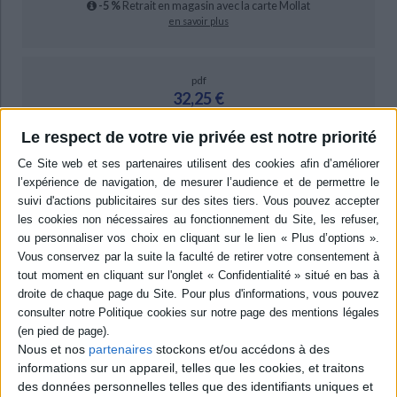
-5 %
Retrait en magasin avec la carte Mollat
en savoir plus
pdf
32,25 €
Protection: Digital watermarking
Le respect de votre vie privée est notre priorité
ACHETER EN NUMÉRIQUE
Résumé
Les contributions abordent les mouvements de femmes depuis la fin du
XIXe siècle, autour d'enjeux tels le droit de vote, droit à l'éducation, luttes
anticoloniales, discriminations racistes, etc. Elles soulignent
l'intersectionnalité entre le genre, la race et la classe. Des exemples de
mouvements de femmes sont donnés en Amérique (Nord et Sud), en
Afrique, au Moyen-Orient et en Asie. ©Electre 2026
Quatrième de couverture
Nous et nos
partenaires
stockons et/ou accédons à des
informations sur un appareil, telles que les cookies, et traitons
Le présent ouvrage s'attache à souligner la diversité et la richesse des
des données personnelles telles que des identifiants uniques et
mouvements de femmes de par le monde, qui se sont organisés autour