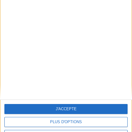
Poids: 884 g
Découvrez nos Newsletters Mollat !
JE M'INSCRIS
Informations pratiques
Conditions d'utilisation du site
Qui sommes-nous
Mentions Légales
Frais de port & Livraison
Conditions Générales de Vente
À votre service
J'ACCEPTE
Offres d'emploi
PLUS D'OPTIONS
Offres Partenaires