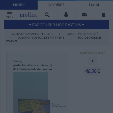
LIBRAIRIE
EVENEMENTS
À LA UNE
MENU
PARCOURIR NOS RAYONS
Littérature
Sciences humaines - Histoire
SCIENCES HUMAINES - HISTOIRE
QUESTIONS DE SOCIÉTÉ
QUESTIONS DE SOCIÉTÉ PAR THÈME
SOCIOLOGIE DES
Arts
Jeunesse
FEMMES
BD Manga
Loisirs - Bien-être
Expédié sous 10 à 15 j.
Economie - Droit
Sciences - Savoirs
EBOOKS
LIVRES LUS
UNIVERS SCIENCES HUMAINES - HISTOIRE
UNIVERS SCIENCES - SAVOIRS
UNIVERS LOISIRS - BIEN-ÊTRE
UNIVERS ECONOMIE - DROIT
UNIVERS LITTÉRATURE
UNIVERS BD MANGA
UNIVERS JEUNESSE
UNIVERS ARTS
46,50 €
Bandes dessinées - Comics - Mangas
Littérature française et francophone
Mes histoires
Informatique
Philosophie
Beaux-arts
Tourisme
Economie
Psychanalyse - Psychologie
Administration d'entreprise
Sciences - Techniques
Littérature étrangère
Documentaires
Architecture
Sports
Littérature romanesque, historique,
Maison - Design - Arts décoratifs
Art de vivre
Sociologie
Pour jouer
Médecine
Droit
Romans policiers
Photographie
Ethnologie
Scolaire
Loisirs
terroir
Dictionnaires - Langues
Education et société
Jardins - Nature
Mode
Questions de société
Arts graphiques
Bien-être
Santé
Science fiction et Fantasy
Adolescent - jeunes adultes
Actualite politique
Cinéma
Actualité internationale
Musique
Poésie
Théâtre