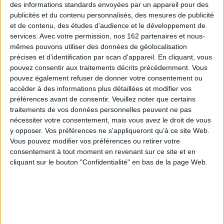
d'enjeux variés, que ce soit autour du droit de vote des femmes, du droit
des informations standards envoyées par un appareil pour des
des filles à l'éducation, des luttes anticoloniales, des discriminations
publicités et du contenu personnalisés, des mesures de publicité
racistes envers des femmes, ou divers autres droits. Il explore aussi les
et de contenu, des études d'audience et le développement de
débats sur l'articulation des différentes appartenances de classe, race,
services.
Avec votre permission, nos 162 partenaires et nous-
caste, genre et la façon dont ces catégories se croisent, se renforcent. Ce
e
mêmes pouvons utiliser des données de géolocalisation
débat est déjà ancien, puisqu'il a été abordé dès le XIX
siècle, par exemple
avec les textes de Flora Tristan, en Chine dans les années 1920, ou dans
précises et d’identification par scan d'appareil. En cliquant, vous
les années 1960 aux États-Unis avec les femmes du mouvement
Black
pouvez consentir aux traitements décrits précédemment. Vous
Feminism.
À partir des années 1980, se développe une démarche critique
pouvez également refuser de donner votre consentement ou
de l'hégémonie d'une certaine pensée féministe, blanche, occidentale, qui
accéder à des informations plus détaillées et modifier vos
n'avait pas suffisamment reconnu les tensions dans les débats et luttes
féministes, pourtant âpres, autour des questions de classe, de race ou de
préférences avant de consentir.
Veuillez noter que certains
nation. Cette démarche de décolonisation du féminisme est inspirée par
traitements de vos données personnelles peuvent ne pas
des militantes et théoriciennes issues de la migration, des minorités, et
nécessiter votre consentement, mais vous avez le droit de vous
surtout par des militantes et théoriciennes dans les pays du Sud. La
y opposer. Vos préférences ne s'appliqueront qu’à ce site Web.
réflexion sur l'intersectionnalité des catégories de genre, classe, race,
caste, a permis de construire de nouveaux champs théoriques, qui ont
Vous pouvez modifier vos préférences ou retirer votre
souvent précédé l'institutionnalisation du champ d'études postcoloniales
consentement à tout moment en revenant sur ce site et en
cliquant sur le bouton "Confidentialité" en bas de la page Web.
Cet ouvrage permet aussi que s'expriment et soient rapportés les
expériences concrètes des femmes et des mouvements de femmes,
dans toute leur diversité, et les savoirs qui sont élaborés par et avec elles.
Ce travail correspond à une reconnaissance, non seulement des capacités
d'agir mais aussi des capacités de penser, de manière critique, des
femmes de différentes appartenances et de divers horizons culturels, et
auxquelles les théories féministes sont redevables.