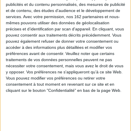
2008 et 2012, de 16 à 42 millions de personnes furent déplacées, chaque
publicités et du contenu personnalisés, des mesures de publicité
année en raison des désastres naturels.
et de contenu, des études d'audience et le développement de
Cet ouvrage présente le potentiel des politiques publiques et des
services.
Avec votre permission, nos 162 partenaires et nous-
instruments juridiques, utilisés en réponse à ces mouvements de
mêmes pouvons utiliser des données de géolocalisation
population, fréquemment imprévus. Véritables défis pour la gouvernance
précises et d’identification par scan d'appareil. En cliquant, vous
internationale, il convient de s'interroger sur les réalités des migrations
pouvez consentir aux traitements décrits précédemment. Vous
environnementales. Parmi les raisons qui amènent des populations à
partir et à changer d'espace de vie, les changements de l'environnement
pouvez également refuser de donner votre consentement ou
ne côtoient-ils pas d'autres causes ? L'économique, le social ou le politique
accéder à des informations plus détaillées et modifier vos
sont-ils absents des facteurs explicatifs ?
préférences avant de consentir.
Veuillez noter que certains
À partir d'événements récents, les auteurs nous proposent un panorama
traitements de vos données personnelles peuvent ne pas
des types de déplacements qui surviennent d'ores et déjà dans les pays en
nécessiter votre consentement, mais vous avez le droit de vous
développement et dans les pays dits développés. Les deux approches,
y opposer. Vos préférences ne s'appliqueront qu’à ce site Web.
globale et locale, rendent visibles l'écart entre les discours et les initiatives
à l'échelle internationale. Elles éclairent aussi la réalité et la diversité des
Vous pouvez modifier vos préférences ou retirer votre
terrains où l'enjeu des migrations environnementales reste peu présent
consentement à tout moment en revenant sur ce site et en
dans les intérêts politiques.
cliquant sur le bouton "Confidentialité" en bas de la page Web.
Rédigé par un collectif pluridisciplinaire, cet ouvrage est une contribution
scientifique, unique et rigoureuse, à l'un des débats majeurs pour les
prochaines décennies. Il s'adresse à des chercheurs et des enseignants,
mais aussi à un public plus large intéressé par les savoirs traitant des
migrations et des enjeux environnementaux qui les génèrent.
Fiche Technique