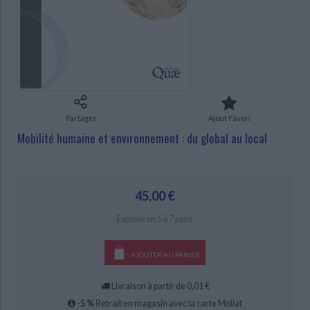
Ecologie - Environnement
Danse
Religions - Spiritualités
Bibliothèque de la Pléiade
Critique et histoire littéraire
Histoire de France
Biographies historiques
Classiques scolaires
Littérature ancienne et médiévale
Histoire - Généralités
Histoire des pays
CHARGEMENT...
Littérature de voyage
Audio - Livres lus
Histoire ancienne
Géographie
Littérature en version originale
Humour
Culture scientifique
Partager
Ajout Favori
Mobilité humaine et environnement : du global au local
45,00 €
Expédié en 5 à 7 jours.
AJOUTER AU PANIER
Livraison à partir de 0,01 €
-5 %
Retrait en magasin avec la carte Mollat