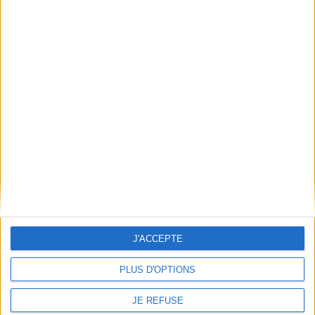
Découvrez nos Newsletters Mollat !
JE M'INSCRIS
Informations pratiques
Conditions d'utilisation du site
Qui sommes-nous
Mentions Légales
Frais de port & Livraison
Conditions Générales de Vente
À votre service
J'ACCEPTE
Offres d'emploi
Offres Partenaires
PLUS D'OPTIONS
À découvrir
JE REFUSE
FeniXX