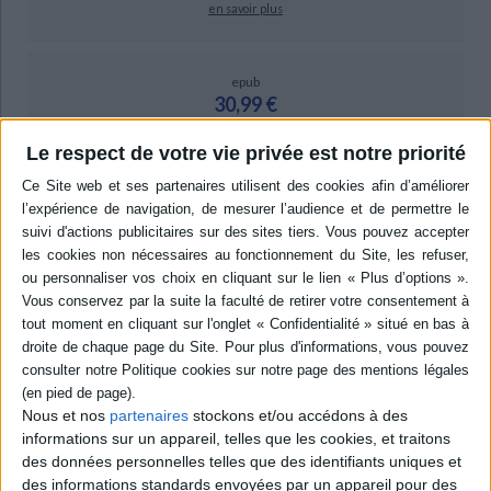
en savoir plus
epub
30,99 €
Protection: Digital watermarking
Le respect de votre vie privée est notre priorité
ACHETER EN NUMÉRIQUE
Résumé
A l'heure où les changements climatiques et environnementaux génèrent
des mouvements migratoires humains d'importance, impactant les
sociétés les plus vulnérables, l'ouvrage propose un panorama des
différents types de déplacements, les défis qui attendent les décideurs
politiques et le rôle des principaux acteurs de la mise à l'agenda des
migrations environnementales. ©Electre 2026
Quatrième de couverture
Nous et nos
partenaires
stockons et/ou accédons à des
informations sur un appareil, telles que les cookies, et traitons
Qu'ils soient subits ou progressifs, qu'ils s'exercent au Nord comme au
des données personnelles telles que des identifiants uniques et
Sud, les changements environnementaux impactent les sociétés. Ils
génèrent aujourd'hui des mobilités et des migrations humaines. Entre
des informations standards envoyées par un appareil pour des