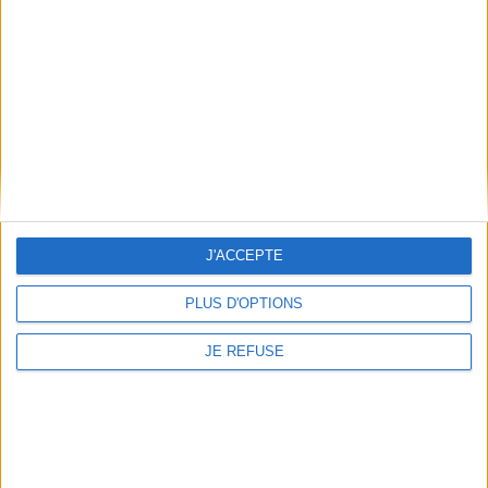
Conditions d'utilisation du site
Qui sommes-nous
Mentions Légales
Frais de port & Livraison
Conditions Générales de Vente
À votre service
Offres d'emploi
Offres Partenaires
J'ACCEPTE
À découvrir
PLUS D'OPTIONS
FeniXX
EDRLab
JE REFUSE
RetroNews
BnF : portail des métiers du livre
Cercle de la librairie
Les chèques cadeaux Mollat