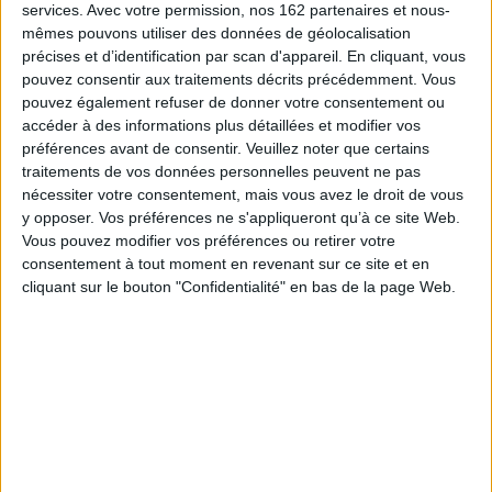
institutionnelle : les films et les photographies de l'humanité sur les
services.
Avec votre permission, nos 162 partenaires et nous-
réfugiés palestiniens, le paysage, l'idéologie du développement, la
mêmes pouvons utiliser des données de géolocalisation
rencontre touristique, la muséographie ou encore les enjeux politiques de
précises et d’identification par scan d'appareil. En cliquant, vous
la famille et de la fonction maternelle. Confronter des images, souvent
contradictoires, d'un même lieu, d'une même pratique ou des mêmes
pouvez consentir aux traitements décrits précédemment. Vous
acteurs sociaux permet de comprendre comment représenter est à la fois
pouvez également refuser de donner votre consentement ou
l'objet et le résultat d'une lutte pour définir ce qu'est le réel social et pour
accéder à des informations plus détaillées et modifier vos
agir efficacement sur les enjeux de pouvoir. Et ce, particulièrement, dans
préférences avant de consentir.
Veuillez noter que certains
les contextes coloniaux et post-coloniaux palestinien et jordanien.
traitements de vos données personnelles peuvent ne pas
Ce livre réunit des chercheurs venus de plusieurs disciplines :
nécessiter votre consentement, mais vous avez le droit de vous
anthropologie, sociologie, science politique, histoire sociale, politique ou
y opposer. Vos préférences ne s'appliqueront qu’à ce site Web.
encore urbaine... Il prend donc le risque de se tenir lui aussi « aux
frontières », et ce à double titre, quand il ouvre, sous une forme que l'on
Vous pouvez modifier vos préférences ou retirer votre
jugera peut-être inhabituelle, à un questionnement personnel sur l'image
consentement à tout moment en revenant sur ce site et en
et sur ses aspects formels.
cliquant sur le bouton "Confidentialité" en bas de la page Web.
Fiche Technique
Paru le :
14/06/2005
Thématique :
Sociologie de la famille et des générations
Auteur(s) :
Non précisé.
Éditeur(s) :
Presses de l'IFPO
Collection(s) :
Contemporain publications
Contributeur(s) :
Directeur de publication : Stéphanie Latte Abdallah