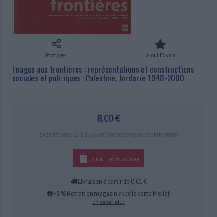
Ecologie - Environnement
Danse
Religions - Spiritualités
Bibliothèque de la Pléiade
Critique et histoire littéraire
Histoire de France
Biographies historiques
Classiques scolaires
Littérature ancienne et médiévale
CHARGEMENT...
Histoire - Généralités
Histoire des pays
Littérature de voyage
Audio - Livres lus
Partager
Ajout Favori
Histoire ancienne
Géographie
Littérature en version originale
Humour
Images aux frontières : représentations et constructions
Culture scientifique
sociales et politiques : Palestine, Jordanie 1948-2000
8,00 €
Expédié sous 10 à 15 jours (sous réserve de confirmation)
AJOUTER AU PANIER
Livraison à partir de 0,01 €
-5 %
Retrait en magasin avec la carte Mollat
en savoir plus