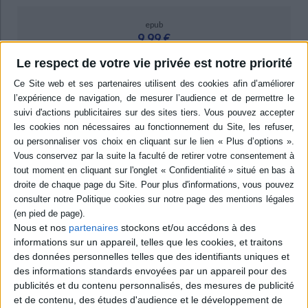
epub
9,99 €
Protection: Digital watermarking
Le respect de votre vie privée est notre priorité
ACHETER EN NUMÉRIQUE
Résumé
Ces réflexions sur les représentations visuelles ou discursives de la
construction nationale en Palestine et en Jordanie confrontent les images
d'un même lieu ou de mêmes acteurs sociaux et permet de définir le réel
social. ©Electre 2026
Quatrième de couverture
Nous et nos
partenaires
stockons et/ou accédons à des
Proposer une autre lecture de la construction nationale dans les sociétés
palestinienne et jordanienne, telle est l'ambition de cette réflexion sur les
informations sur un appareil, telles que les cookies, et traitons
représentations - discursives ou visuelles. Cet ouvrage interroge les
des données personnelles telles que des identifiants uniques et
images de manière dynamique parce qu'elles façonnent les faits sociaux et
des informations standards envoyées par un appareil pour des
le champ politique. Le lecteur découvrira ainsi autant de
lieux-frontières
où
publicités et du contenu personnalisés, des mesures de publicité
se redéfinissent le politique et ses modes d'action, en dehors du cadre
restreint de la compétition pour le pouvoir ou de la représentation
et de contenu, des études d'audience et le développement de