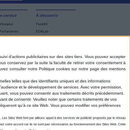
e service
À découvrir
d'emploi
FeniXX
Partenaires
EDRLab
RetroNews
BnF : portail des métiers
du livre
Cercle de la librairie
Les chèques cadeaux
Mollat
elles telles que des identifiants uniques et des informations
d'audience et le développement de services.
Avec votre permission,
iquant, vous pouvez consentir aux traitements décrits précédemment.
ant de consentir.
Veuillez noter que certains traitements de vos
liqueront qu’à ce site Web. Vous pouvez modifier vos préférences