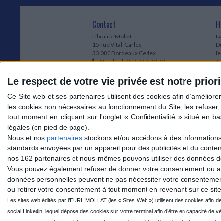
Contact
H
Librairie Mollat
La
15 rue Vital-Carles
Du
33 080 Bordeaux Cedex
l
Standard :
05 56 56 40 40
Jo
Service client mollat.com :
05 56 56 40
1e
83
* 
Le respect de votre vie privée est notre priori
Contactez-nous
à
Le
du
l
Jo
1
Nous et nos
partenaires
stockons et/ou accédons à des informations s
et
standards envoyées par un appareil pour des publicités et du conte
* 
nos 162 partenaires et nous-mêmes pouvons utiliser des données de g
1
Vous pouvez également refuser de donner votre consentement ou accé
Vo
données personnelles peuvent ne pas nécessiter votre consentement,
ou retirer votre consentement à tout moment en revenant sur ce site 
Mollat sur les réseaux