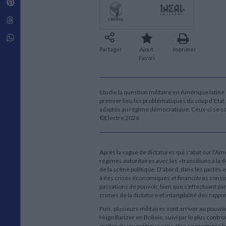
Pinterest
Techniques de construction
SCIENCE FICTION ET FANTASY
Vie familiale
Disciplines paramédicales
Matériaux de l’architecture
Littérature SF et Fantasy
Threads
Ouvrages Généraux
Urbanisme
SOCIOLOGIE
Sociologie générale
Whatsapp
Travail social
Partager
Ajout
Imprimer
Santé et société
Favori
ETHNOLOGIE
Anthropologie
Etudie la question militaire en Amérique latine
Ethnologie par pays
premier lieu les problématiques du coup d'Etat 
adaptés au régime démocratique. Ceux-ci se so
©Electre 2026
Après la vague de dictatures qui s'abat sur l'A
régimes autoritaires avec les «transitions à la
de la scène politique. D'abord, dans les pactes e
à des crises économiques et financières considér
passations de pouvoir, bien que s'effectuant par 
crimes de la dictature et intangibilité des rap
Puis, plusieurs militaires vont arriver au pouvoi
Hugo Banzer en Bolivie, suivi par le plus con
maître du jeu politique sans être en première lign