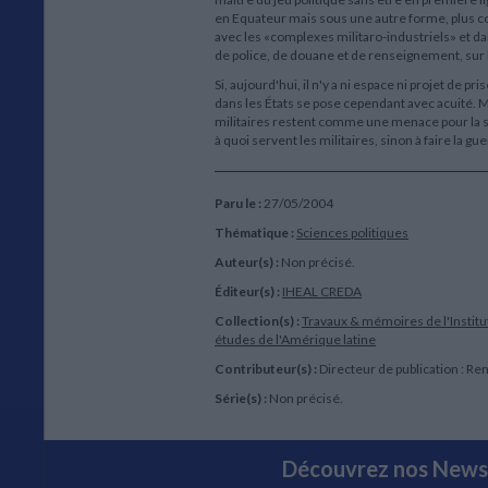
en Equateur mais sous une autre forme, plus co
avec les «complexes militaro-industriels» et da
de police, de douane et de renseignement, sur le 
Si, aujourd'hui, il n'y a ni espace ni projet de p
dans les États se pose cependant avec acuité. M
militaires restent comme une menace pour la soc
à quoi servent les militaires, sinon à faire la gue
Paru le :
27/05/2004
Thématique :
Sciences politiques
Auteur(s) :
Non précisé.
Éditeur(s) :
IHEAL CREDA
Collection(s) :
Travaux & mémoires de l'Institu
études de l'Amérique latine
Contributeur(s) :
Directeur de publication : Re
Série(s) :
Non précisé.
Découvrez nos Newsl