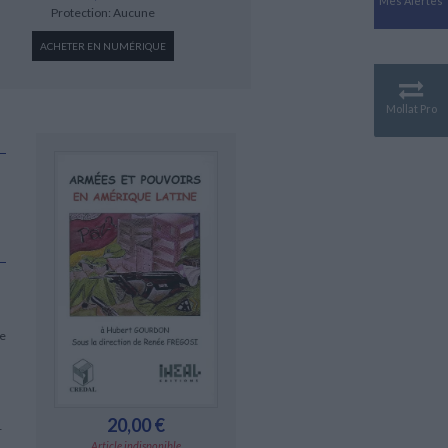
Mes Alertes
Antiquité
Protection: Aucune
Mythologies
ACHETER EN NUMÉRIQUE
GÉOGRAPHIE
Géographie - Démographie -
Territoire
Mollat Pro
CULTURE SCIENTIFIQUE
Essais scientifique
Astronomie
.
ce
20,00 €
r
Article indisponible