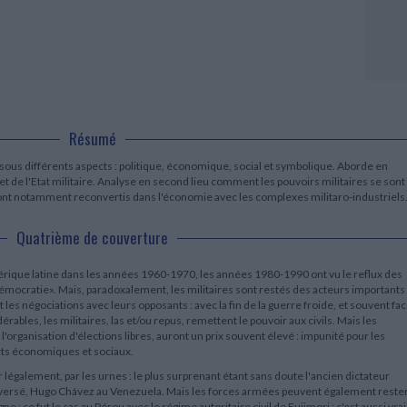
LITTÉRATURE DE VOYAGE
Dictionnaires Français
Histoire moderne
Relations et politiques
internationales
Dictionnaires Bilingues
Récits des voyageurs et des
Histoire contemporaine
explorateurs
Sécurité nationale - Défense
Langues universitaires -
BIOGRAPHIES HISTORIQUES
Dictionnaires et méthodes
ECOLOGIE - ENVIRONNEMENT
Biographies historiques
Méthodes Langues Grand public
Ecologie
Français langues étrangères
HISTOIRE - GÉNÉRALITÉS
Historiographie
Résumé
Etudes historiques
Généalogie - Héraldique
 sous différents aspects : politique, économique, social et symbolique. Aborde en
et de l'Etat militaire. Analyse en second lieu comment les pouvoirs militaires se sont
Franc-maçonnerie
nt notamment reconvertis dans l'économie avec les complexes militaro-industriels
Quatrième de couverture
mérique latine dans les années 1960-1970, les années 1980-1990 ont vu le reflux des
 démocratie». Mais, paradoxalement, les militaires sont restés des acteurs importants
t les négociations avec leurs opposants : avec la fin de la guerre froide, et souvent fa
ables, les militaires, las et/ou repus, remettent le pouvoir aux civils. Mais les
l'organisation d'élections libres, auront un prix souvent élevé : impunité pour les
ports économiques et sociaux.
r légalement, par les urnes : le plus surprenant étant sans doute l'ancien dictateur
troversé, Hugo Chávez au Venezuela. Mais les forces armées peuvent également reste
e : ce fut le cas au Pérou avec le régime autoritaire civil de Fujimori ; c'est aussi vrai