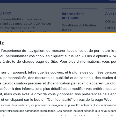
oraires
Informations
À votr
pratiques
 librairie Mollat vous accueille
Offres 
 lundi au samedi de 10h à 20h et tous
Conditions d'utilisation
es dimanches de 14h à 19h
Offres 
du site
urs fériés : de 11h à 19h* excepté le
Qui sommes-nous
r mai, le 25 décembre et le 1er janvier
Si le jour férié est un dimanche, de 14h
té
Mentions Légales
 19h
Frais de port & Livraison
 clic et collecte est ouvert
Conditions Générales
 lundi au samedi de 9h30 à 20h et tous
de Vente
es dimanches de 14h à 19h
ur fériés : tous les jours fériés de 11h à
9h* excepté le 1er mai, le 25 décembre
ur un appareil, telles que les cookies, et traitons des données personn
 le 1er janvier
nu personnalisés, des mesures de publicité et de contenu, des études 
Si le jour férié est un dimanche de 14h à
éolocalisation précises et d’identification par scan d'appareil. En cl
9h
der à des informations plus détaillées et modifier vos préférences av
ir le détail des horaires & accès
 mais vous avez le droit de vous y opposer. Vos préférences ne s'app
et en cliquant sur le bouton "Confidentialité" en bas de la page Web.