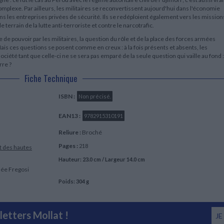
mplexe. Par ailleurs, les militaires se reconvertissent aujourd'hui dans l'économie
ns les entreprises privées de sécurité. Ils se redéploient également vers les mission
terrain de la lutte anti-terroriste et contre le narcotrafic.
rise de pouvoir par les militaires, la question du rôle et de la place des forces armées
ais ces questions se posent comme en creux : à la fois présents et absents, les
iété tant que celle-ci ne se sera pas emparé de la seule question qui vaille au fond :
rre ?
Fiche Technique
ISBN :
Non précisé.
EAN13 :
9782915310191
Reliure :
Broché
Pages :
218
t des hautes
Hauteur: 23.0 cm / Largeur 14.0 cm
née Fregosi
Poids: 304 g
etters Mollat !
JE