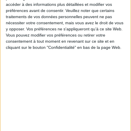
Paru le :
31/01/2013
accéder à des informations plus détaillées et modifier vos
Thématique :
Histoire générale du Moyen-Age
préférences avant de consentir.
Veuillez noter que certains
traitements de vos données personnelles peuvent ne pas
Auteur(s) :
Auteur :
Hélène Sirantoine
nécessiter votre consentement, mais vous avez le droit de vous
Éditeur(s) :
Casa de Velazquez
y opposer. Vos préférences ne s'appliqueront qu’à ce site Web.
Collection(s) :
Bibliothèque de la Casa de Velazquez
Vous pouvez modifier vos préférences ou retirer votre
Série(s) :
Non précisé.
consentement à tout moment en revenant sur ce site et en
cliquant sur le bouton "Confidentialité" en bas de la page Web.
ISBN :
978-84-96820-85-2
EAN13 :
9788496820852
Reliure :
Broché
Pages :
XII-494
Hauteur: 24.0 cm / Largeur 17.0 cm
Épaisseur: 3.3 cm
Poids: 1080 g
Découvrez nos Newsletters Mollat !