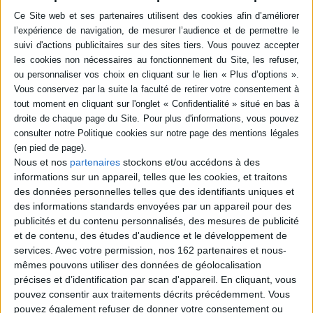
Dans le petit royaume astur-léonais des IXe-XIe siècles, quelques rois
furent désignés imperatores, puis, Alphonse VI de Castille-Léon et son
petit-fils Alphonse VII revendiquèrent une souveraineté sur toute la
péninsule ibérique en cette période de reconquête. Les procédés de
légitimation monarchique dont témoigne l'usage du concept d'empire sont
étudiés. ©Electre 2026
Quatrième de couverture
L'histoire impériale de l'Espagne a commencé bien avant le règne de
Charles Quint. Elle trouve ses origines dans le petit royaume astur-léonais
e
e
du X
au XI
siècle, dont quelques rois furent désignés
imperatores.
Elle
connaît son développement le plus étonnant au cours de la période qui va
Nous et nos
partenaires
stockons et/ou accédons à des
du règne d'Alphonse VI de Castille-León (1065-1109) à celui de son petit-
fils Alphonse VII (1126-1157). Ces deux souverains n'hésitèrent pas à
informations sur un appareil, telles que les cookies, et traitons
s'autoproclamer «empereurs des Espagnes» et à revendiquer une
des données personnelles telles que des identifiants uniques et
souveraineté qui, dans cette période de Reconquête, s'étendait
des informations standards envoyées par un appareil pour des
idéalement sur toute la péninsule Ibérique.
publicités et du contenu personnalisés, des mesures de publicité
Ce livre retrace l'histoire de ce phénomène singulier que l'historiographie
et de contenu, des études d'audience et le développement de
e
espagnole du milieu du XX
siècle avait érigé en mythe identitaire
services.
Avec votre permission, nos 162 partenaires et nous-
hispanique. Par un regard dépassionné sur les sources, il s'attache à
dégager les procédés de légitimation monarchique dont témoigne l'usage
mêmes pouvons utiliser des données de géolocalisation
du concept d'empire dans le León médiéval.
précises et d’identification par scan d'appareil. En cliquant, vous
Fiche Technique
pouvez consentir aux traitements décrits précédemment. Vous
pouvez également refuser de donner votre consentement ou