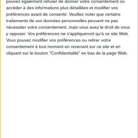
pouvez également refuser de donner votre consentement ou
Fiche Technique
accéder à des informations plus détaillées et modifier vos
Paru le :
19/02/2014
préférences avant de consentir.
Veuillez noter que certains
traitements de vos données personnelles peuvent ne pas
Thématique :
Egypte Ancienne
nécessiter votre consentement, mais vous avez le droit de vous
Auteur(s) :
Auteur :
Youri Volokhine
y opposer. Vos préférences ne s'appliqueront qu’à ce site Web.
Éditeur(s) :
Presses universitaires de Liège
Vous pouvez modifier vos préférences ou retirer votre
Collection(s) :
Religions : comparatisme, histoire, anthropologie
consentement à tout moment en revenant sur ce site et en
cliquant sur le bouton "Confidentialité" en bas de la page Web.
Série(s) :
Non précisé.
ISBN :
978-2-87562-036-1
EAN13 :
9782875620361
Reliure :
Broché
Pages :
306
Hauteur: 24.0 cm / Largeur 16.0 cm
Épaisseur: 1.9 cm
Poids: 601 g