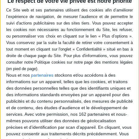
Le respect de votre vie privée est notre priorité
Résumé
Etude historique et anthropologique du cochon dans l'Egypte des
pharaons, animal déconsidéré dont la viande était réputée malsaine. Cette
analyse permet de remonter aux origines des interdits religieux liés à la
consommation du porc et de comprendre leurs fondements culturels.
©Electre 2026
Quatrième de couverture
Pourquoi certaines cultures rejettent-elles la chair du porc ? Les Gracs se
posaient déjà la question, qui n'a cessé de revenir au devant de la scène.
Étudier le porc en Égypte ancienne est une manière de mettre cette
problématique à l'épreuve. En effet, depuis que les Grecs s'y sont
Nous et nos
partenaires
stockons et/ou accédons à des
intéressés, l'Égypte pharaonique se retrouve dans ce débat
informations sur un appareil, telles que les cookies, et traitons
anthropologique puisque le porc, dit-on, n'y aurait pas été vraiment en
des données personnelles telles que des identifiants uniques et
odeur de sainteté. Viande malsaine ? Animal infâme ? Bête «taboue» ?
des informations standards envoyées par un appareil pour des
L'objet de ce livre est de comprendre ce discours et de voir sur quoi il se
publicités et du contenu personnalisés, des mesures de publicité
fonde, en offrant une approche historique et anthropologique du cochon
en Égypte ancienne. Le portrait de l'animal au sein de la culture
et de contenu, des études d'audience et le développement de
pharaonique émerge très contrasté d'une analyse qui permet de réfléchir
services.
Avec votre permission, nos 162 partenaires et nous-
à la genèse des interdits religieux, aux discours qui s'y rapportent et aux
mêmes pouvons utiliser des données de géolocalisation
choix culturels et identitaires qu'ils véhiculent. Ce véritable «roman du
précises et d’identification par scan d'appareil. En cliquant, vous
cochon» entend ainsi contribuer à une anthropologie de l'alimentation,
pouvez consentir aux traitements décrits précédemment. Vous
tout comme à une histoire des relations entre les hommes et les animaux.