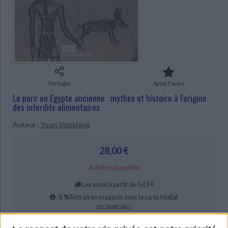
Ecologie - Environnement
Danse
Religions - Spiritualités
Bibliothèque de la Pléiade
Critique et histoire littéraire
CHARGEMENT...
Histoire de France
Biographies historiques
Classiques scolaires
Littérature ancienne et médiévale
Histoire - Généralités
Histoire des pays
Littérature de voyage
Audio - Livres lus
Histoire ancienne
Géographie
Littérature en version originale
Humour
Culture scientifique
Partager
Ajout Favori
Le porc en Egypte ancienne : mythes et histoire à l'origine
des interdits alimentaires
Auteur :
Youri Volokhine
28,00 €
Article indisponible
Livraison à partir de 0,01 €
-5 %
Retrait en magasin avec la carte Mollat
en savoir plus