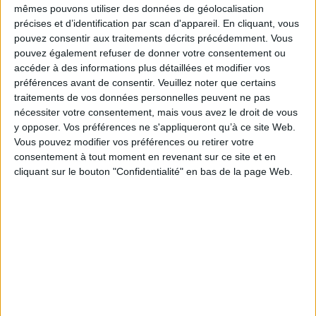
mêmes pouvons utiliser des données de géolocalisation
montrent bien ce niveau « d'adaptation », et donc d'intégration des élites.
Mais qu'en est-il des couches inférieures de la population voire des
précises et d’identification par scan d'appareil. En cliquant, vous
ruraux ? Le conservatisme est-il seulement le fait de ces couches
pouvez consentir aux traitements décrits précédemment. Vous
populaires ou des régions isolées, peu urbanisées ou tardivement
pouvez également refuser de donner votre consentement ou
conquises ?
accéder à des informations plus détaillées et modifier vos
Ces études portent essentiellement sur les espaces celtiques mais
préférences avant de consentir.
Veuillez noter que certains
l'enquête a été menée également jusqu'en Afrique du Nord, dans un
traitements de vos données personnelles peuvent ne pas
milieu totalement différent, afin de permettre d'établir d'éventuelles
comparaisons.
nécessiter votre consentement, mais vous avez le droit de vous
y opposer. Vos préférences ne s'appliqueront qu’à ce site Web.
Fiche Technique
Vous pouvez modifier vos préférences ou retirer votre
Paru le :
19/06/2014
consentement à tout moment en revenant sur ce site et en
cliquant sur le bouton "Confidentialité" en bas de la page Web.
Thématique :
Mythologie Gréco-Romaine
Histoire des religions du
monde, Dictionnaires
Auteur(s) :
Non précisé.
Éditeur(s) :
Artois Presses Université
Collection(s) :
Histoire
Contributeur(s) :
Editeur scientifique (ou intellectuel) : Marie-Odile
Laforge
Série(s) :
Non précisé.
ISBN :
978-2-84832-187-5