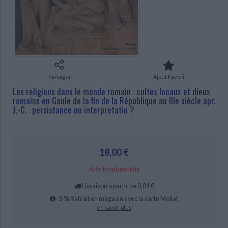
Ecologie - Environnement
Danse
Religions - Spiritualités
Bibliothèque de la Pléiade
Critique et histoire littéraire
Histoire de France
Biographies historiques
Classiques scolaires
Littérature ancienne et médiévale
CHARGEMENT...
Histoire - Généralités
Histoire des pays
Littérature de voyage
Audio - Livres lus
Histoire ancienne
Géographie
Littérature en version originale
Humour
Partager
Ajout Favori
Culture scientifique
Les religions dans le monde romain : cultes locaux et dieux
romains en Gaule de la fin de la République au IIIe siècle apr.
J.-C. : persistance ou interpretatio ?
18,00 €
Article indisponible
Livraison à partir de 0,01 €
-5 %
Retrait en magasin avec la carte Mollat
en savoir plus