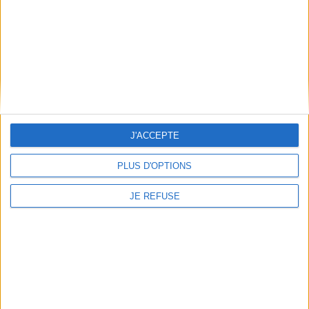
Mentions Légales
Frais de port & Livraison
Conditions Générales de Vente
À votre service
Offres d'emploi
Offres Partenaires
J'ACCEPTE
À découvrir
FeniXX
PLUS D'OPTIONS
EDRLab
RetroNews
JE REFUSE
BnF : portail des métiers du livre
Cercle de la librairie
Les chèques cadeaux Mollat
Contact
Horaires
Librairie Mollat
La librairie Mollat vous accueille
15 rue Vital-Carles
Du lundi au samedi de 10h à 20h et