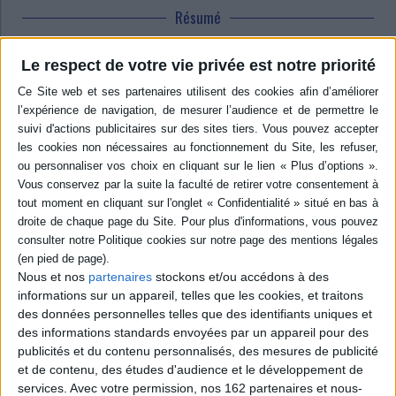
Résumé
Contributions à une journée d'étude de 2011 sur les différentes formes de
relations entre les divinités romaines et les divinités qui préexistaient
Le respect de votre vie privée est notre priorité
dans les régions celtiques des Gaules et en Afrique du Nord. ©Electre
2026
Quatrième de couverture
Le but de cet ouvrage est d'essayer de cerner au mieux l'influence réelle
ou supposée des dieux romains dans les provinces occidentales. Ont-ils
remplacé systématiquement les dieux locaux, tant dans les villes que dans
les campagnes ? Ont-ils été intégrés dans les panthéons locaux avec les
divinités indigènes ? Dans quelle mesure pouvons-nous parler
d'
interpretatio romana
, voire
gallica, hispanica
... Mais que faut-il entendre par
interpretatio
? Ce terme semble impliquer une assimilation pure et simple.
Le phénomène est en réalité plus complexe et l'approche du phénomène
de d'
interpretatio
demande beaucoup de prudence.
Nous et nos
partenaires
stockons et/ou accédons à des
Dans certaines régions de l'Occident, nous constatons la persistance de
informations sur un appareil, telles que les cookies, et traitons
pratiques cultuelles indigènes et de nombreuses divinités locales non
des données personnelles telles que des identifiants uniques et
interprétées tout au long de l'époque romaine. L'acculturation
des informations standards envoyées par un appareil pour des
s'accompagne ainsi d'une persistance de l'identité religieuse de ces
publicités et du contenu personnalisés, des mesures de publicité
peuples très attachés à leurs traditions ancestrales.
et de contenu, des études d'audience et le développement de
Le domaine religieux est un bon indicateur du niveau de romanisation ou
services.
Avec votre permission, nos 162 partenaires et nous-
d'intégration des peuples dans le monde romain. Les cultes officiels