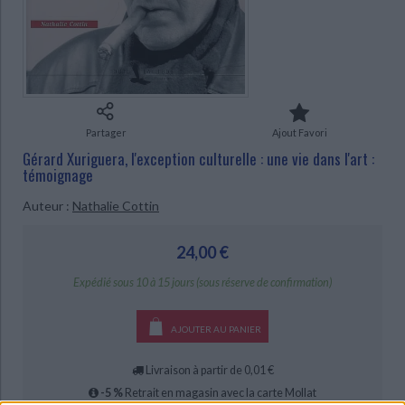
Ecologie - Environnement
Danse
Religions - Spiritualités
Bibliothèque de la Pléiade
Critique et histoire littéraire
CHARGEMENT...
Histoire de France
Biographies historiques
Classiques scolaires
Littérature ancienne et médiévale
Histoire - Généralités
Histoire des pays
Littérature de voyage
Audio - Livres lus
Histoire ancienne
Géographie
Littérature en version originale
Humour
Partager
Ajout Favori
Culture scientifique
Gérard Xuriguera, l'exception culturelle : une vie dans l'art :
témoignage
Auteur :
Nathalie Cottin
24,00 €
Expédié sous 10 à 15 jours (sous réserve de confirmation)
AJOUTER AU PANIER
Livraison à partir de 0,01 €
-5 %
Retrait en magasin avec la carte Mollat