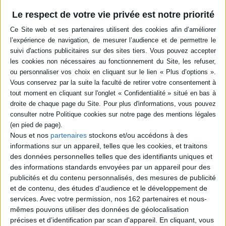
en savoir plus
Le respect de votre vie privée est notre priorité
Résumé
Critique et historien de l'art, écrivain et commissaire d'expositions,
complice des créateurs et en marge de l'institution, G. Xuriguera a croisé
depuis les années 1970 les plus grands artistes internationaux. Souvenirs
de la vie artistique et points de vue amusés, bienveillants ou caustiques sur
les acteurs de l'art contemporain. ©Electre 2026
Quatrième de couverture
L'exception culturelle
Gérard Xuriguera met son énergie, sa plume et sa vie au service de l'art.
Nous et nos
partenaires
stockons et/ou accédons à des
Tour à tour et simultanément critique et historien de l'art, écrivain et
informations sur un appareil, telles que les cookies, et traitons
commissaire d'expositions, complice des créateurs et en marge de
des données personnelles telles que des identifiants uniques et
l'Institution, il a croisé depuis les années 1970 les plus grands artistes
des informations standards envoyées par un appareil pour des
internationaux contemporains. Sa trajectoire et ses prises de position
publicités et du contenu personnalisés, des mesures de publicité
souvent polémiques en ont fait un personnage hors norme de la sphère
artistique.
et de contenu, des études d'audience et le développement de
services.
Avec votre permission, nos 162 partenaires et nous-
Plein de séduction, d'humour et parfois de colère, il nous guide à travers
ses souvenirs dans l'intimité de la vie artistique et donne son point de
mêmes pouvons utiliser des données de géolocalisation
vue amusé, bienveillant ou caustique sur les acteurs de ce vaste jeu de
précises et d’identification par scan d'appareil. En cliquant, vous
rôles.