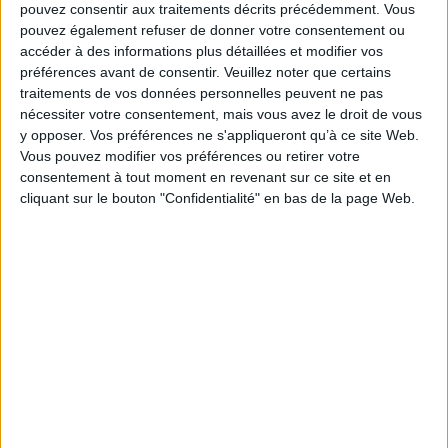
pouvez consentir aux traitements décrits précédemment. Vous
Dans cet ouvrage magnifique, témoignage sensible d'une passion
pouvez également refuser de donner votre consentement ou
sincère, Gérard Xuriguera, poussé par Nathalie Cottin dans ses ultimes
accéder à des informations plus détaillées et modifier vos
retranchements, se révèle entièrement dans un propos libre, fidèle à ce
préférences avant de consentir.
Veuillez noter que certains
mélange de chaleur, de simplicité et de style qui est la signature de cet
traitements de vos données personnelles peuvent ne pas
homme de l'Art. Un témoignage qui fera date.
nécessiter votre consentement, mais vous avez le droit de vous
Fiche Technique
y opposer. Vos préférences ne s'appliqueront qu’à ce site Web.
Paru le :
23/05/2007
Vous pouvez modifier vos préférences ou retirer votre
consentement à tout moment en revenant sur ce site et en
Thématique :
Essais biographiques
cliquant sur le bouton "Confidentialité" en bas de la page Web.
Auteur(s) :
Auteur :
Nathalie Cottin
Éditeur(s) :
Toute latitude
Collection(s) :
Documents et témoignages
Série(s) :
Non précisé.
ISBN :
978-2-35282-010-9
EAN13 :
9782352820109
Reliure :
Broché
Pages :
306
Hauteur: 22.0 cm / Largeur 15.0 cm