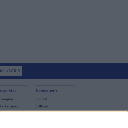
 M'INSCRIS
e service
À découvrir
d'emploi
FeniXX
Partenaires
EDRLab
RetroNews
BnF : portail des métiers
du livre