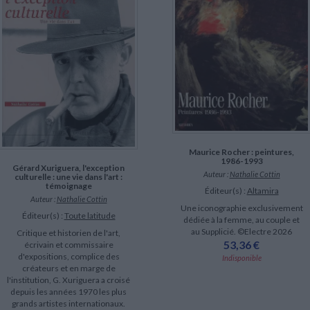
LITTÉRATURE DE VOYAGE
Dictionnaires Français
Histoire moderne
Relations et politiques
internationales
Dictionnaires Bilingues
Récits des voyageurs et des
Histoire contemporaine
explorateurs
Sécurité nationale - Défense
Langues universitaires -
BIOGRAPHIES HISTORIQUES
Dictionnaires et méthodes
ECOLOGIE - ENVIRONNEMENT
Biographies historiques
Méthodes Langues Grand public
Ecologie
Français langues étrangères
HISTOIRE - GÉNÉRALITÉS
Historiographie
Etudes historiques
Généalogie - Héraldique
Franc-maçonnerie
Maurice Rocher : peintures,
1986-1993
Gérard Xuriguera, l'exception
Auteur :
Nathalie Cottin
culturelle : une vie dans l'art :
témoignage
Éditeur(s) :
Altamira
Auteur :
Nathalie Cottin
Une iconographie exclusivement
Éditeur(s) :
Toute latitude
dédiée à la femme, au couple et
au Supplicié. ©Electre 2026
Critique et historien de l'art,
53,36 €
écrivain et commissaire
d'expositions, complice des
Indisponible
créateurs et en marge de
l'institution, G. Xuriguera a croisé
depuis les années 1970 les plus
grands artistes internationaux.