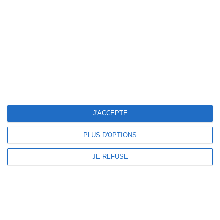
Conditions d'utilisation du site
Qui sommes-nous
Mentions Légales
Frais de port & Livraison
Conditions Générales de Vente
À votre service
Offres d'emploi
Offres Partenaires
J'ACCEPTE
À découvrir
PLUS D'OPTIONS
FeniXX
EDRLab
JE REFUSE
RetroNews
BnF : portail des métiers du livre
Cercle de la librairie
Les chèques cadeaux Mollat
Contact
Horaires