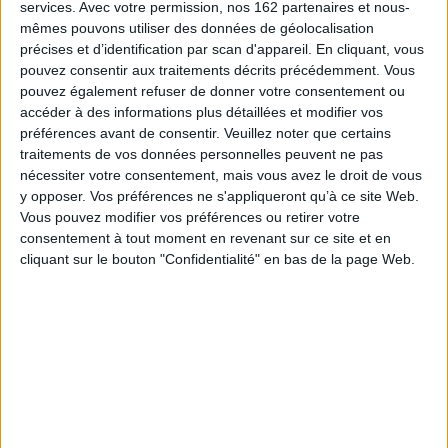
services.
Avec votre permission, nos 162 partenaires et nous-
Poiré,
La Cage aux folles
d'Édouard Molinaro,
Trois hommes et un couffin
de
mêmes pouvons utiliser des données de géolocalisation
Coline Serreau... Autant de scénarios repris par l'industrie américaine du
cinéma. Depuis le milieu des années 1930 plus de 70 remakes de films
précises et d’identification par scan d'appareil. En cliquant, vous
français ont été réalisés à Hollywood. Ces nouvelles versions sont-elles
pouvez consentir aux traitements décrits précédemment. Vous
une marque de l'impérialisme hollywoodien ou une forme d'échange
pouvez également refuser de donner votre consentement ou
entre le cinéma français et le cinéma américain ?
accéder à des informations plus détaillées et modifier vos
Copies conformes ? Adaptations ? Ou authentiques traductions en langage
préférences avant de consentir.
Veuillez noter que certains
hollywoodien ?
traitements de vos données personnelles peuvent ne pas
Comment comprendre ce phénomène cinématographique tout en tenant
nécessiter votre consentement, mais vous avez le droit de vous
compte de ses contours instables, de la diversité des cas ? Raphaëlle
y opposer. Vos préférences ne s'appliqueront qu’à ce site Web.
Moine choisit de montrer ses multiples facettes tant juridiques,
Vous pouvez modifier vos préférences ou retirer votre
économiques qu'historiques et adopte une approche culturelle pour
consentement à tout moment en revenant sur ce site et en
restituer au remake toute sa richesse. « Grâce aux remakes, le cinéma
français en
tant que tel et dans son ensemble
gagne une émotion, une
cliquant sur le bouton "Confidentialité" en bas de la page Web.
créativité, une inventivité que la critique en général lui dénie. »
Fiche Technique
Paru le :
02/05/2007
Thématique :
Histoire du cinéma
Auteur(s) :
Auteur :
Raphaëlle Moine
Éditeur(s) :
CNRS Editions
Collection(s) :
Cinéma & audiovisuel