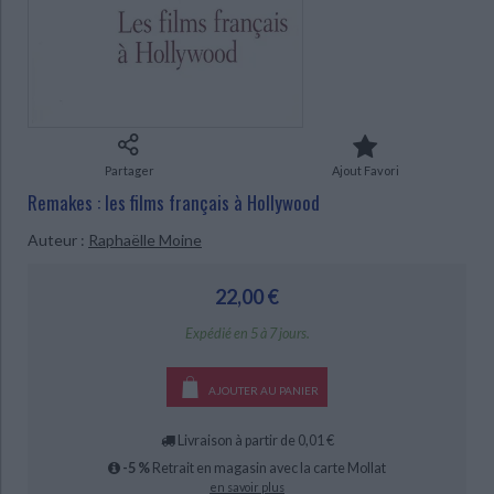
Ecologie - Environnement
Danse
Religions - Spiritualités
Bibliothèque de la Pléiade
Critique et histoire littéraire
Histoire de France
Biographies historiques
Classiques scolaires
Littérature ancienne et médiévale
CHARGEMENT...
Histoire - Généralités
Histoire des pays
Littérature de voyage
Audio - Livres lus
Histoire ancienne
Géographie
Littérature en version originale
Humour
Culture scientifique
Partager
Ajout Favori
Remakes : les films français à Hollywood
Auteur :
Raphaëlle Moine
22,00 €
Expédié en 5 à 7 jours.
AJOUTER AU PANIER
Livraison à partir de 0,01 €
-5 %
Retrait en magasin avec la carte Mollat
en savoir plus