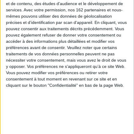
et de contenu, des études d'audience et le développement de
cherchant à comprendre le sens des films dans leur contexte de
production et de réception, nous avons retenu trois genres principaux qui
services.
Avec votre permission, nos 162 partenaires et nous-
caractérisent la production de cette longue période : la comédie, avec ces
mêmes pouvons utiliser des données de géolocalisation
variantes (boulevard, vaudeville, comique troupier, comédie de moeurs) :
précises et d’identification par scan d'appareil. En cliquant, vous
le film policier et criminel : le film en costumes (film historique, film de
pouvez consentir aux traitements décrits précédemment. Vous
cape et d'épée). Non pas que ces trois genres soient les seuls, mais ils
dominent ces trois décennies tout en donnant au cinéma français sa
pouvez également refuser de donner votre consentement ou
couleur propre.
accéder à des informations plus détaillées et modifier vos
préférences avant de consentir.
Veuillez noter que certains
L'ouvrage montre comment ces genres ont largement conditionné l'emploi
des acteurs les plus populaires (Danielle Darrieux, Edwige Feuillère, Jean
traitements de vos données personnelles peuvent ne pas
Marais, Odette Joyeux, Louis Jouvet, Fernandel, Eddie Constantine,
nécessiter votre consentement, mais vous avez le droit de vous
Gérard Philipe, Annie Girardot, Jeanne Moreau, etc.) et construisent ainsi
y opposer. Vos préférences ne s'appliqueront qu’à ce site Web.
les représentations dominantes de l'époque. En croisant genre et acteur,
Vous pouvez modifier vos préférences ou retirer votre
les contributions font apparaître les traits saillants de ce cinéma populaire
et nous éclairent sur la manière dont les acteurs contribuent, de manière
consentement à tout moment en revenant sur ce site et en
individuelle ou collective, à donner à ces genres leur spécificité. Il s'agit
cliquant sur le bouton "Confidentialité" en bas de la page Web.
également de comprendre comment certains acteurs ont pu faire évoluer
les genres, à travers leur aptitude à circuler d'un genre à l'autre.
Fiche Technique
Paru le :
23/02/2012
Thématique :
Histoire du cinéma
Auteur(s) :
Non précisé.