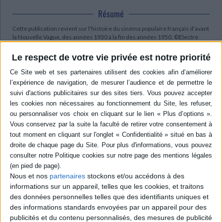
Résumé
Cette publication revient sur l'histoire du cinéma populaire français d'avant
la Nouvelle Vague, des années 1930 à la fin des années 1950. ©Electre
2026
Le respect de votre vie privée est notre priorité
Quatrième de couverture
Genres et acteurs du cinéma français
1930-1960
Le cinéma populaire français d'avant la Nouvelle Vague est le continent
oublié des études cinématographiques ; peu étudié, il est aussi peu
enseigné dans nos universités, à l'exception de quelques " écoles " (le
réalisme poétique par exemple) et de quelques cinéastes, dont les films
ont été mis au panthéon par la " politique des auteurs ". L'ouvrage propose
d'explorer le cinéma français des années 1930, 1940 et 1950 en dépassant
la dichotomie anachronique entre " cinéma d'auteur " et " cinéma
commercial ", pour tenter de l'appréhender tel qu'il était perçu par ses
contemporains. Nous abordons ici le cinéma français classique par le biais
Nous et nos
partenaires
stockons et/ou accédons à des
des genres et de leurs acteurs, typiques des goûts du public de l'époque et
informations sur un appareil, telles que les cookies, et traitons
de ce cinéma populaire où cohabitent des films qui accéderont au
des données personnelles telles que des identifiants uniques et
" panthéon ", des " films du sam'di soir " et des films de qualité tombés dans
des informations standards envoyées par un appareil pour des
l'oubli.
publicités et du contenu personnalisés, des mesures de publicité
Dans cette perspective d'une approche socioculturelle du cinéma