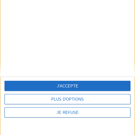
Informations pratiques
Conditions d'utilisation du site
Qui sommes-nous
Mentions Légales
Frais de port & Livraison
Conditions Générales de Vente
À votre service
Offres d'emploi
J'ACCEPTE
Offres Partenaires
PLUS D'OPTIONS
À découvrir
FeniXX
JE REFUSE
EDRLab
RetroNews
BnF : portail des métiers du livre