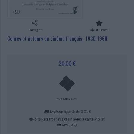
Ecologie - Environnement
Danse
Religions - Spiritualités
Bibliothèque de la Pléiade
Critique et histoire littéraire
Histoire de France
Biographies historiques
Classiques scolaires
Littérature ancienne et médiévale
CHARGEMENT...
Histoire - Généralités
Histoire des pays
Littérature de voyage
Audio - Livres lus
Partager
Ajout Favori
Histoire ancienne
Géographie
Genres et acteurs du cinéma français : 1930-1960
Littérature en version originale
Humour
Culture scientifique
20,00 €
CHARGEMENT...
Livraison à partir de 0,01 €
-5 %
Retrait en magasin avec la carte Mollat
en savoir plus