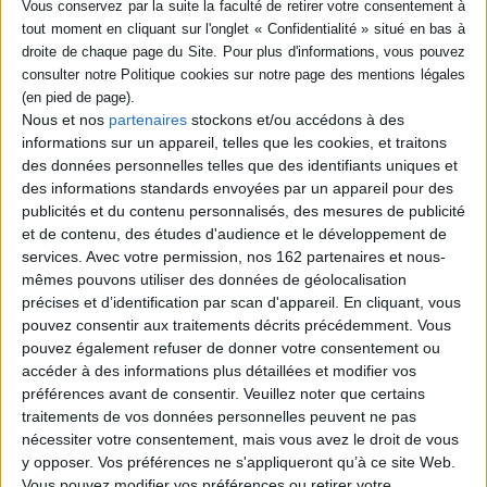
Fiche Technique
Paru le :
06/01/2016
Thématique :
Albums de 3 à 6 ans
Auteur(s) :
Auteur :
Agnès de Lestrade
Auteur :
Clothilde Delacroix
Nous et nos
partenaires
stockons et/ou accédons à des
Éditeur(s) :
Sarbacane
informations sur un appareil, telles que les cookies, et traitons
des données personnelles telles que des identifiants uniques et
Collection(s) :
Album
des informations standards envoyées par un appareil pour des
Série(s) :
Non précisé.
publicités et du contenu personnalisés, des mesures de publicité
et de contenu, des études d'audience et le développement de
ISBN :
978-2-84865-843-8
services.
Avec votre permission, nos 162 partenaires et nous-
EAN13 :
9782848658438
mêmes pouvons utiliser des données de géolocalisation
précises et d’identification par scan d'appareil. En cliquant, vous
Reliure :
Cartonné
pouvez consentir aux traitements décrits précédemment. Vous
Pages :
44
pouvez également refuser de donner votre consentement ou
accéder à des informations plus détaillées et modifier vos
Hauteur: 22.0 cm / Largeur 27.0 cm
préférences avant de consentir.
Veuillez noter que certains
traitements de vos données personnelles peuvent ne pas
Épaisseur: 0.9 cm
nécessiter votre consentement, mais vous avez le droit de vous
Poids: 403 g
y opposer. Vos préférences ne s'appliqueront qu’à ce site Web.
Vous pouvez modifier vos préférences ou retirer votre