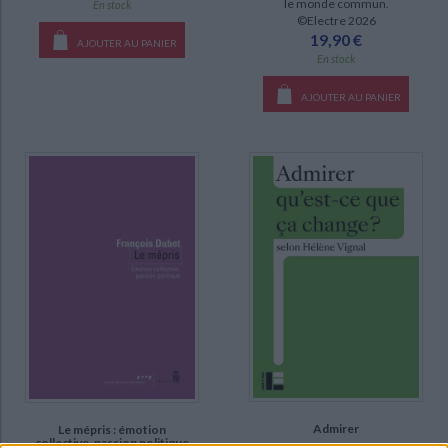
le monde commun.
En stock
©Electre 2026
19,90 €
AJOUTER AU PANIER
En stock
AJOUTER AU PANIER
Admirer
Le mépris : émotion
collective, passion politique
Auteur :
Hélène Vignal