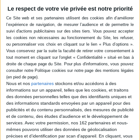
Auteur :
François Dubet
Éditeur(s) :
Labor et Fides
Le respect de votre vie privée est notre priorité
Éditeur(s) :
Seuil
la République des idées
Adolescente en quête de
figures inspirantes, Hélène
Une réflexion sur les raisons
ne trouve pas de modèles
qui peuvent pousser à se
dans son entourage, ses
sentir méprisé ou à
parents étant sous l'emprise
mépriser les autres :
d'un gourou. La radio lui fait
inégalités sociales, sexe,
découvrir celui qui devient
origines, revenus, lieu
ensuite son guide. Une
d'habitation, entre autres.
réflexion sur l'admiration
©Electre 2026
comme moteur
12,90 €
d'émancipation ...
10,00 €
En stock
Nous et nos
partenaires
stockons et/ou accédons à des
En stock
informations sur un appareil, telles que les cookies, et traitons
AJOUTER AU PANIER
des données personnelles telles que des identifiants uniques et
AJOUTER AU PANIER
des informations standards envoyées par un appareil pour des
publicités et du contenu personnalisés, des mesures de publicité
et de contenu, des études d'audience et le développement de
services.
Avec votre permission, nos 162 partenaires et nous-
mêmes pouvons utiliser des données de géolocalisation
précises et d’identification par scan d'appareil. En cliquant, vous