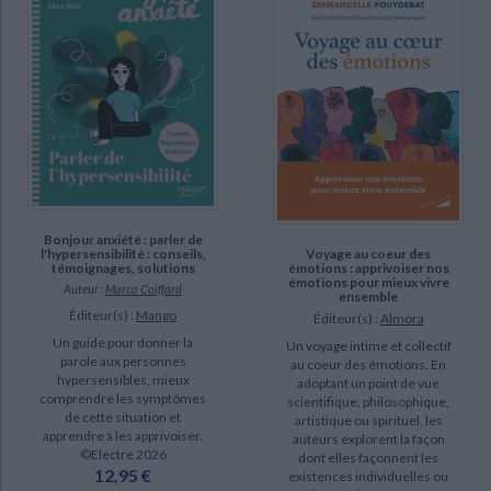
Bonjour anxiété : parler de
Voyage au coeur des
l'hypersensibilité : conseils,
émotions : apprivoiser nos
témoignages, solutions
émotions pour mieux vivre
Auteur :
Marco Coiffard
ensemble
Éditeur(s) :
Mango
Éditeur(s) :
Almora
Un guide pour donner la
Un voyage intime et collectif
parole aux personnes
au coeur des émotions. En
hypersensibles, mieux
adoptant un point de vue
comprendre les symptômes
scientifique, philosophique,
de cette situation et
artistique ou spirituel, les
apprendre à les apprivoiser.
auteurs explorent la façon
©Electre 2026
dont elles façonnent les
12,95 €
existences individuelles ou