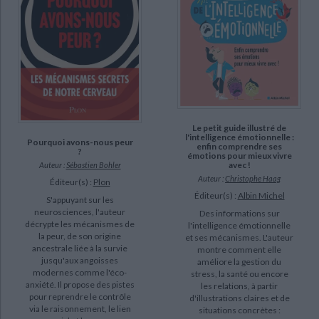
Hahusseau, Stéphanie (5)
Midal, Fabrice (5)
Tomasella, Saverio (5)
SUPPORT
livre (394)
Le petit guide illustré de
l'intelligence émotionnelle :
Pourquoi avons-nous peur
enfin comprendre ses
poche (75)
?
émotions pour mieux vivre
avec !
Auteur :
Sébastien Bohler
IAD (36)
Auteur :
Christophe Haag
Éditeur(s) :
Plon
revue (17)
Éditeur(s) :
Albin Michel
S'appuyant sur les
neurosciences, l'auteur
document-audio (4)
Des informations sur
décrypte les mécanismes de
l'intelligence émotionnelle
coffret (2)
la peur, de son origine
et ses mécanismes. L'auteur
ancestrale liée à la survie
montre comment elle
jusqu'aux angoisses
améliore la gestion du
SÉRIE
modernes comme l'éco-
stress, la santé ou encore
anxiété. Il propose des pistes
les relations, à partir
pour reprendre le contrôle
Corporellement (2)
d'illustrations claires et de
via le raisonnement, le lien
situations concrètes :