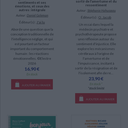
sortir de l'amertume et du
sentiments et ses
ressentiment
émotions, et ceux des
autres : intégrale
Auteur :
Stéphanie Hahusseau
Auteur :
Daniel Goleman
Éditeur(s) :
O. Jacob
Éditeur(s) :
J'ai lu
Un essai dans lequel la
Aborde une question que la
médecin psychiatre et
conception traditionnelle de
psychothérapeute propose
l'intelligence néglige, et qui
une réflexion autour du
est pourtant un facteur
sentiment d'injustice. Elle
important du comportement
explore les mécanismes
humain : les réactions
cérébraux à l'origine de
émotionnelles. ©Electre
l'amertume et de
2026
l'impuissance, incitant à
16,90 €
sortir de la résignation et de
l'isolement afin de re...
En stock
23,90 €
En stock *
AJOUTER AU PANIER
*stock limité
AJOUTER AU PANIER