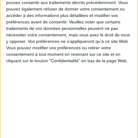
pouvez consentir aux traitements décrits précédemment. Vous
pouvez également refuser de donner votre consentement ou
accéder à des informations plus détaillées et modifier vos
préférences avant de consentir.
Veuillez noter que certains
traitements de vos données personnelles peuvent ne pas
nécessiter votre consentement, mais vous avez le droit de vous
y opposer. Vos préférences ne s'appliqueront qu’à ce site Web.
Vous pouvez modifier vos préférences ou retirer votre
consentement à tout moment en revenant sur ce site et en
cliquant sur le bouton "Confidentialité" en bas de la page Web.
Même pas peur
L'intelligence émotionnelle :
Auteur :
Patrick Sébastien
accepter ses émotions
pour développer une
Éditeur(s) :
XO
intelligence nouvelle
Des anecdotes, des
Auteur :
Daniel Goleman
rencontres et des analyses
Éditeur(s) :
J'ai lu
autour des peurs,
Montre que la maîtrise et
accompagnées de conseils
l'utilisation intelligente des
tirés de l'expérience de
émotions assurent la clé du
l'animateur de télévision.
succès dans la vie, en
©Electre 2026
expliquant pourquoi le coeur
20,90 €
l'emporte sur la raison et
En stock *
comment il est possible d'en
*stock limité
tirer le meilleur parti.