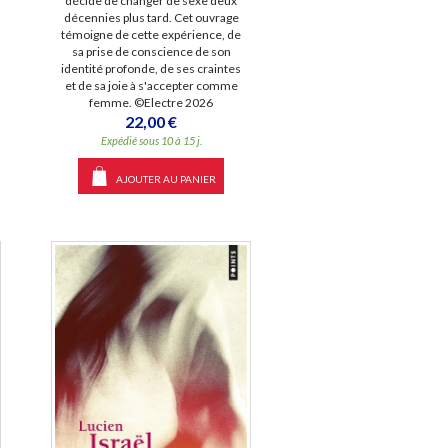
décide de changer de sexe deux
décennies plus tard. Cet ouvrage
témoigne de cette expérience, de
sa prise de conscience de son
identité profonde, de ses craintes
et de sa joie à s'accepter comme
femme. ©Electre 2026
22,00 €
Expédié sous 10 à 15 j.
AJOUTER AU PANIER