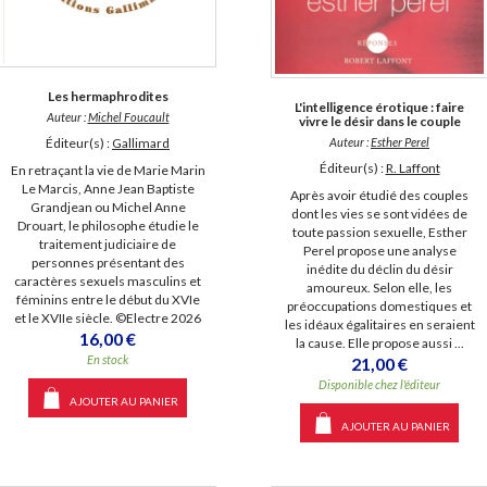
Les hermaphrodites
L'intelligence érotique : faire
Auteur :
Michel Foucault
vivre le désir dans le couple
Auteur :
Esther Perel
Éditeur(s) :
Gallimard
Éditeur(s) :
R. Laffont
En retraçant la vie de Marie Marin
Le Marcis, Anne Jean Baptiste
Après avoir étudié des couples
Grandjean ou Michel Anne
dont les vies se sont vidées de
Drouart, le philosophe étudie le
toute passion sexuelle, Esther
traitement judiciaire de
Perel propose une analyse
personnes présentant des
inédite du déclin du désir
caractères sexuels masculins et
amoureux. Selon elle, les
féminins entre le début du XVIe
préoccupations domestiques et
et le XVIIe siècle. ©Electre 2026
les idéaux égalitaires en seraient
16,00 €
la cause. Elle propose aussi ...
En stock
21,00 €
Disponible chez l'éditeur
AJOUTER AU PANIER
AJOUTER AU PANIER