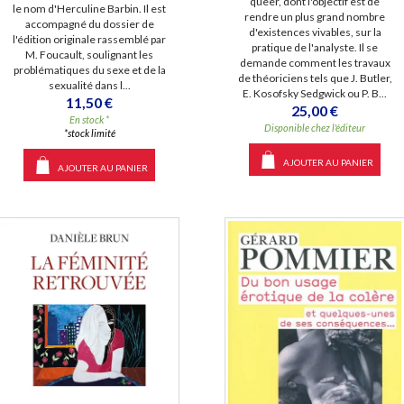
queer, dont l'objectif est de
le nom d'Herculine Barbin. Il est
rendre un plus grand nombre
accompagné du dossier de
d'existences vivables, sur la
l'édition originale rassemblé par
pratique de l'analyste. Il se
M. Foucault, soulignant les
demande comment les travaux
problématiques du sexe et de la
de théoriciens tels que J. Butler,
sexualité dans l...
E. Kosofsky Sedgwick ou P. B...
11,50 €
25,00 €
En stock *
Disponible chez l'éditeur
*stock limité
AJOUTER AU PANIER
AJOUTER AU PANIER