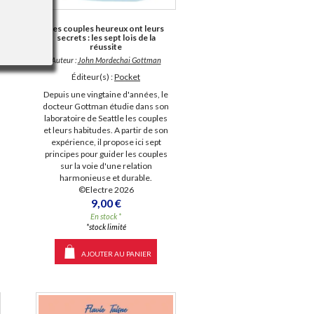
Les couples heureux ont leurs
secrets : les sept lois de la
réussite
Auteur :
John Mordechai Gottman
Éditeur(s) :
Pocket
Depuis une vingtaine d'années, le
docteur Gottman étudie dans son
laboratoire de Seattle les couples
et leurs habitudes. A partir de son
expérience, il propose ici sept
principes pour guider les couples
sur la voie d'une relation
harmonieuse et durable.
©Electre 2026
9,00 €
En stock *
*stock limité
AJOUTER AU PANIER