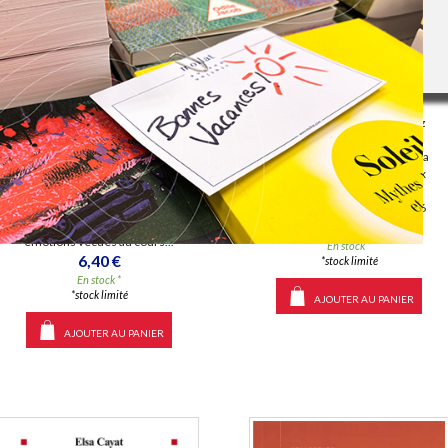
Les fantasmes
Lettre à une mère
Auteur :
Michèle Perron-Borelli
Auteur :
René Frydman
Éditeur(s) :
PUF
Éditeur(s) :
Le Livre de poche
La notion de fantasme est au
Le gynécologue-obstétricien à
coeur de la théorie
l'origine de la naissance du
psychanalytique, autant chez
premier bébé éprouvette français
Freud que chez ses
évoque avec émotion le parcours
continuateurs actuels, dans la
qui l'a mené à choisir ce métier. Il
mesure où elle articule deux
raconte, sous la forme d'une
dimensions : la sexualité et
lettre adressée à la femme
l'inconscient. ©Electre 2026
enceinte, les différentes
10,00 €
émotions vécues au cours...
En stock *
6,40 €
*stock limité
En stock *
*stock limité
AJOUTER AU PANIER
AJOUTER AU PANIER