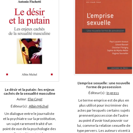
L'emprise sexuelle : une nouvelle
forme de possession
Le désir et la putain : les enjeux
Éditeur(s) :
In press
cachés de la sexualité masculine
Auteur :
Elsa Cayat
Le terme emprise est de plus en
plus utilisé pour incriminer des
Éditeur(s) :
Albin Michel
actes par lesquels certains sujets
Un dialogue entre le journaliste
prennent possession de l'autre
et la psychiatre sur la prostitution,
au point d'avoir tout pouvoir sur
un sujet rarement traité d'un
lui, comme la relation sexuelle de
point de vue de la psychologie des
type pervers. Les auteurs visent à