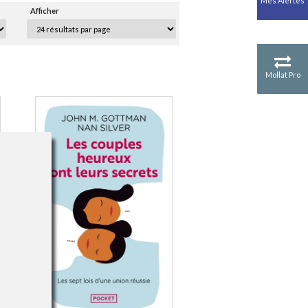
Mes Alertes
Antiquité
Afficher
Mythologies
GÉOGRAPHIE
Géographie - Démographie -
Territoire
Mollat Pro
CULTURE SCIENTIFIQUE
Essais scientifique
Astronomie