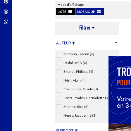
Pinterest
Techniques de construction
SCIENCE FICTION ET FANTASY
Mode d'affichage
Vie familiale
Disciplines paramédicales
Matériaux de l’architecture
Littérature SF et Fantasy
Threads
LISTE
MOSAIQUE
Ouvrages Généraux
Urbanisme
SOCIOLOGIE
Sociologie générale
Whatsapp
Filtrer
Travail social
Santé et société
AUTEUR
ETHNOLOGIE
Anthropologie
Mimoun, Sylvain (6)
Ethnologie par pays
Pasini, Willy (6)
Brenot, Philippe (4)
Héril, Alain (4)
Chaboudez, Gisèle (3)
Costa-Prades, Bernadette (3)
Etienne, Rica (3)
Henry, Jacqueline (3)
SUPPORT