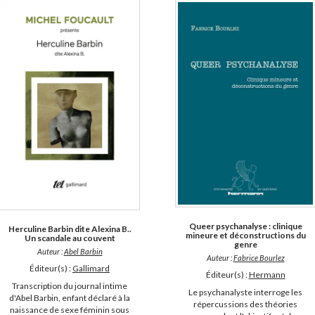
Queer psychanalyse : clinique
Herculine Barbin dite Alexina B..
mineure et déconstructions du
Un scandale au couvent
genre
Auteur :
Abel Barbin
Auteur :
Fabrice Bourlez
Éditeur(s) :
Gallimard
Éditeur(s) :
Hermann
Transcription du journal intime
Le psychanalyste interroge les
d'Abel Barbin, enfant déclaré à la
répercussions des théories
naissance de sexe féminin sous