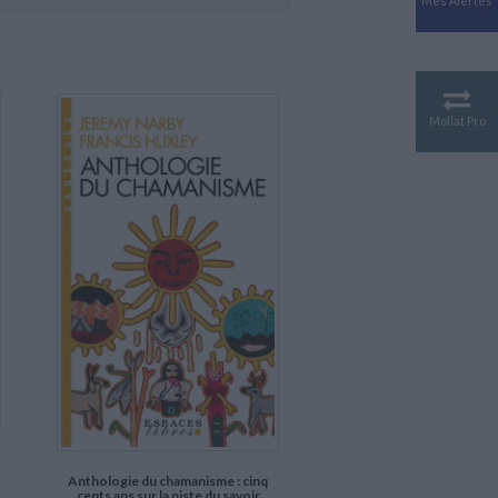
Mes Alertes
Antiquité
Mythologies
GÉOGRAPHIE
Géographie - Démographie -
Territoire
Mollat Pro
CULTURE SCIENTIFIQUE
Essais scientifique
Astronomie
Anthologie du chamanisme : cinq
cents ans sur la piste du savoir