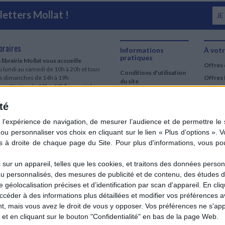
etters Mollat !
JE
oraires
Informations
À votr
pratiques
 librairie Mollat vous accueille
Offres 
 lundi au samedi de 10h à 20h et tous
Conditions d'utilisation
es dimanches de 14h à 19h
Offres 
du site
urs fériés : de 11h à 19h* excepté le
Qui sommes-nous
r mai, le 25 décembre et le 1er janvier
Si le jour férié est un dimanche, de 14h
té
Mentions Légales
 19h
Frais de port & Livraison
 clic et collecte est ouvert
Conditions Générales
 lundi au samedi de 9h30 à 20h et tous
de Vente
es dimanches de 14h à 19h
ur fériés : tous les jours fériés de 11h à
9h* excepté le 1er mai, le 25 décembre
ur un appareil, telles que les cookies, et traitons des données personn
 le 1er janvier
nu personnalisés, des mesures de publicité et de contenu, des études 
Si le jour férié est un dimanche de 14h à
éolocalisation précises et d’identification par scan d'appareil. En cl
9h
der à des informations plus détaillées et modifier vos préférences av
ir le détail des horaires & accès
 mais vous avez le droit de vous y opposer. Vos préférences ne s'app
et en cliquant sur le bouton "Confidentialité" en bas de la page Web.