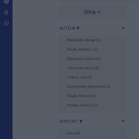
Pinterest
Techniques de construction
SCIENCE FICTION ET FANTASY
Vie familiale
Disciplines paramédicales
Matériaux de l’architecture
Filtrer
Littérature SF et Fantasy
Threads
Ouvrages Généraux
Urbanisme
SOCIOLOGIE
Sociologie générale
Whatsapp
AUTEUR
Travail social
Santé et société
Bohdalek, Margit (1)
ETHNOLOGIE
Boyle, Patton L. (1)
Anthropologie
Bäckman, Louise (1)
Ethnologie par pays
Clarisson, Anne (1)
Cohen, Loïc (1)
Dechezelle, Alexandra (1)
Eliade, Mircea (1)
Huxley, Francis (1)
SUPPORT
livre (6)