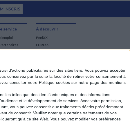
 M'INSCRIS
e service
À découvrir
d'emploi
FeniXX
Partenaires
EDRLab
RetroNews
BnF : portail des métiers
du livre
Cercle de la librairie
Les chèques cadeaux
Mollat
elles telles que des identifiants uniques et des informations
d'audience et le développement de services.
Avec votre permission,
iquant, vous pouvez consentir aux traitements décrits précédemment.
ant de consentir.
Veuillez noter que certains traitements de vos
liqueront qu’à ce site Web. Vous pouvez modifier vos préférences