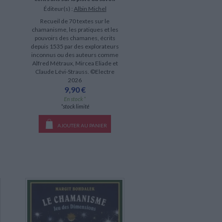
Éditeur(s) :
Albin Michel
Recueil de 70 textes sur le
chamanisme, les pratiques et les
pouvoirs des chamanes, écrits
depuis 1535 par des explorateurs
inconnus ou des auteurs comme
Alfred Métraux, Mircea Eliade et
Claude Lévi-Strauss. ©Electre
2026
9,90 €
En stock *
*stock limité
AJOUTER AU PANIER