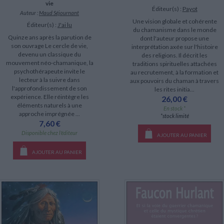
vie
Éditeur(s) :
Payot
Auteur :
Maud Séjournant
Une vision globale et cohérente
Éditeur(s) :
J'ai lu
du chamanisme dans le monde
Quinze ans après la parution de
dont l'auteur propose une
son ouvrage Le cercle de vie,
interprétation axée sur l'histoire
devenu un classique du
des religions. Il décrit les
mouvement néo-chamanique, la
traditions spirituelles attachées
psychothérapeute invite le
au recrutement, à la formation et
lecteur à la suivre dans
aux pouvoirs du chaman à travers
l'approfondissement de son
les rites initia...
expérience. Elle réintègre les
26,00 €
éléments naturels à une
En stock *
approche imprégnée ...
*stock limité
7,60 €
Disponible chez l'éditeur
AJOUTER AU PANIER
AJOUTER AU PANIER