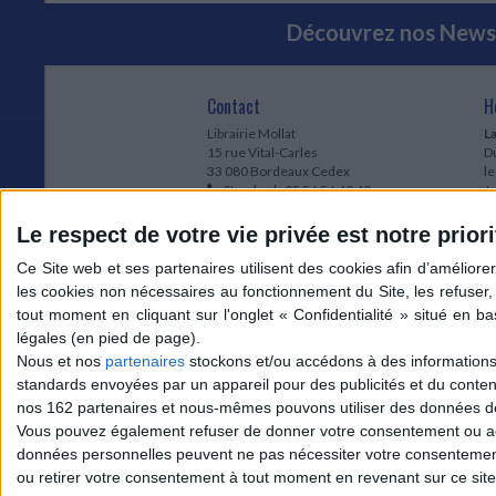
Découvrez nos Newsl
Contact
H
Librairie Mollat
La
15 rue Vital-Carles
Du
33 080 Bordeaux Cedex
l
Standard :
05 56 56 40 40
Jo
Service client mollat.com :
05 56 56 40
1e
83
* 
Le respect de votre vie privée est notre priori
Contactez-nous
à
Le
du
l
Jo
1
Nous et nos
partenaires
stockons et/ou accédons à des informations s
et
standards envoyées par un appareil pour des publicités et du conte
* 
nos 162 partenaires et nous-mêmes pouvons utiliser des données de g
1
Vous pouvez également refuser de donner votre consentement ou accé
Vo
données personnelles peuvent ne pas nécessiter votre consentement,
ou retirer votre consentement à tout moment en revenant sur ce site 