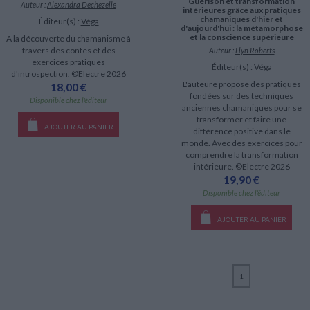
Guérison et transformation
Auteur :
Alexandra Dechezelle
intérieures grâce aux pratiques
chamaniques d'hier et
Éditeur(s) :
Véga
d'aujourd'hui : la métamorphose
et la conscience supérieure
A la découverte du chamanisme à
travers des contes et des
Auteur :
Llyn Roberts
exercices pratiques
Éditeur(s) :
Véga
d'introspection. ©Electre 2026
L'auteure propose des pratiques
18,00 €
fondées sur des techniques
Disponible chez l'éditeur
anciennes chamaniques pour se
transformer et faire une
AJOUTER AU PANIER
différence positive dans le
monde. Avec des exercices pour
comprendre la transformation
intérieure. ©Electre 2026
19,90 €
Disponible chez l'éditeur
AJOUTER AU PANIER
1