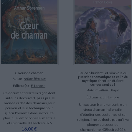
Coeur de chaman
Faucon hurlant : et si la voie du
guerrier chamanique et celle du
Auteur :
Arthur Sörensen
mystique chrétien étaient
convergentes ?
Éditeur(s) :
F. Lanore
Auteur :
Patton L. Boyle
Ce document relate la façon dont
Éditeur(s) :
F. Lanore
l'auteur a découvert, pas à pas, le
monde caché des chamans, leur
Un pasteur blanc rencontre un
pouvoir et leur technique pour
vieux chaman indien afin
guérir l'homme dans sa totalité
d'étudier ses coutumes et sa
physique, émotionnelle, mentale
religion. Il ne se doute pas qu'il va
et spirituelle. ©Electre 2026
plonger au coeur du
16,00 €
chamanisme. ©Electre 2026