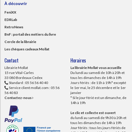
À découvrir
FeniXX
EDRLab
RetroNews
BnF : portail des métiers du livre
Cercle de la librairie
Les chèques cadeaux Mollat
Contact
Horaires
Librairie Mollat
La librairie Mollat vous accueille
15 rue Vital-Carles
Du lundi au samedi de 10h à 20h et
33 080 Bordeaux Cedex
tous les dimanches de 14h à 19h
Standard :
05 56 56 40 40
Jours fériés : de 11h à 19h* excepté
Service client mollat.com :
05 56
le 1er mai, le 25 décembre et le 1er
56 40 83
janvier
Contactez-nous
* Si le jour férié est un dimanche, de
14h à 19h
Le clic et collecte est ouvert
du lundi au samedi de 9h30 à 20h et
tous les dimanches de 14h à 19h
Jour fériés : tous les jours fériés de