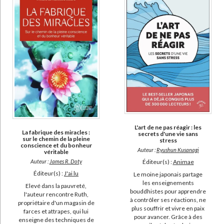
L'art de ne pas réagir : les
La fabrique des miracles :
secrets d'une vie sans
sur le chemin de la pleine
stress
conscience et du bonheur
Auteur :
Ryushun Kusanagi
véritable
Éditeur(s) :
Animae
Auteur :
James R. Doty
Éditeur(s) :
J'ai lu
Le moine japonais partage
les enseignements
Elevé dans la pauvreté,
bouddhistes pour apprendre
l'auteur rencontre Ruth,
à contrôler ses réactions, ne
propriétaire d'un magasin de
plus souffrir et vivre en paix
farces et attrapes, qui lui
pour avancer. Grâce à des
enseigne des techniques de