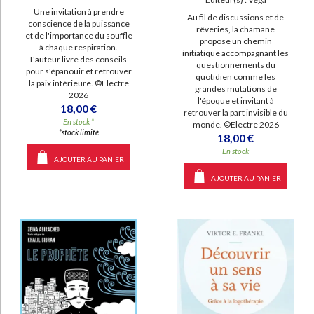
Une invitation à prendre
Au fil de discussions et de
conscience de la puissance
rêveries, la chamane
et de l'importance du souffle
propose un chemin
à chaque respiration.
initiatique accompagnant les
L'auteur livre des conseils
questionnements du
pour s'épanouir et retrouver
quotidien comme les
la paix intérieure. ©Electre
grandes mutations de
2026
l'époque et invitant à
18,00 €
retrouver la part invisible du
En stock *
monde. ©Electre 2026
*stock limité
18,00 €
En stock
AJOUTER AU PANIER
AJOUTER AU PANIER