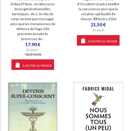
d'Occident visant à éveiller
d'abord l'âme, ses blessures
la conscience ainsi que la
(transgénérationnelles,
vocation spirituelle de
karmiques, etc.), le rôle du
chacun. ©Electre 2026
corps en tant que messager,
21,50 €
ainsi que les mécanismes de
défense de l'ego. Elle
En stock
présente ensuite le
processus de...
AJOUTER AU PANIER
17,90 €
En stock *
*stock limité
AJOUTER AU PANIER