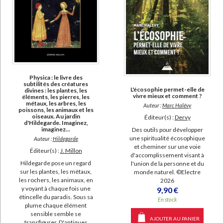
Physica : le livre des
subtilités des créatures
L'écosophie permet-elle de
divines : les plantes, les
vivre mieux et comment ?
éléments, les pierres, les
métaux, les arbres, les
Auteur :
Marc Halévy
poissons, les animaux et les
oiseaux. Au jardin
Éditeur(s) :
Dervy
d'Hildegarde. Imaginez,
imaginez...
Des outils pour développer
une spiritualité écosophique
Auteur :
Hildegarde
et cheminer sur une voie
Éditeur(s) :
J. Millon
d'accomplissement visant à
Hildegarde pose un regard
l'union de la personne et du
sur les plantes, les métaux,
monde naturel. ©Electre
les rochers, les animaux, en
2026
y voyant à chaque fois une
9,90 €
étincelle du paradis. Sous sa
En stock
plume chaque élément
sensible semble se
AJOUTER AU PANIER
transfigurer. D'antiques