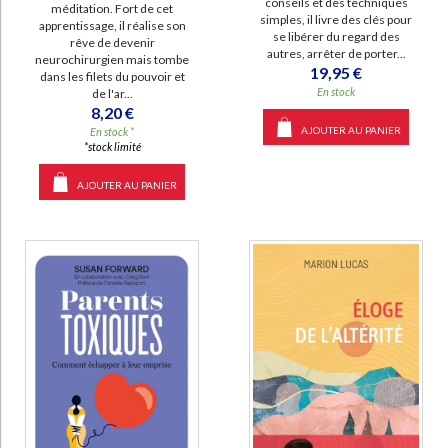
conseils et des techniques
méditation. Fort de cet
simples, il livre des clés pour
apprentissage, il réalise son
se libérer du regard des
rêve de devenir
autres, arrêter de porter...
neurochirurgien mais tombe
19,95 €
dans les filets du pouvoir et
En stock
de l'ar...
8,20 €
AJOUTER AU PANIER
En stock *
*stock limité
AJOUTER AU PANIER