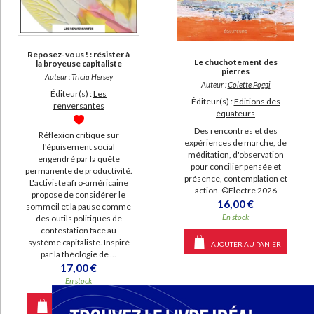
SUPPORT
livre (959)
Reposez-vous ! : résister à
Le chuchotement des
la broyeuse capitaliste
pierres
poche (189)
Auteur :
Tricia Hersey
Auteur :
Colette Poggi
coffret (49)
Éditeur(s) :
Les
Éditeur(s) :
Editions des
renversantes
équateurs
IAD (33)
Des rencontres et des
document-audio (12)
Réflexion critique sur
expériences de marche, de
l'épuisement social
méditation, d'observation
revue (12)
engendré par la quête
pour concilier pensée et
permanente de productivité.
carte (1)
présence, contemplation et
L'activiste afro-américaine
action. ©Electre 2026
propose de considérer le
16,00 €
sommeil et la pause comme
SÉRIE
En stock
des outils politiques de
contestation face au
Science de l'éveil spirituel (7)
système capitaliste. Inspiré
AJOUTER AU PANIER
par la théologie de ...
Les initiatiques (5)
17,00 €
En stock
Demandez à Deepak (4)
Mandalas bien-être (4)
AJOUTER AU PANIER