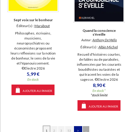
Sept voix sur le bonheur
Éditeur(s) :
Marabout
Quand la conscience
Philosophes, écrivains,
s'éveille
musiciens,
Auteur :
Anthony De Mello
neuropsychiatres ou
Éditeur(s) :
Albin Michel
économistes proposent
leurs réflexions sur la notion
Recueil d'histoires courtes,
de bonheur, le sens de la vie
de fables ou de paraboles,
et l'épanouissement.
influencées par les courants
©Electre 2026
bouddhistes ou taoïstes et
5,99 €
qui tracent les voies de la
sagesse. ©Electre 2026
En stock
8,90 €
En stock *
AJOUTER AU PANIER
*stock limité
AJOUTER AU PANIER
1
2
3
53
...