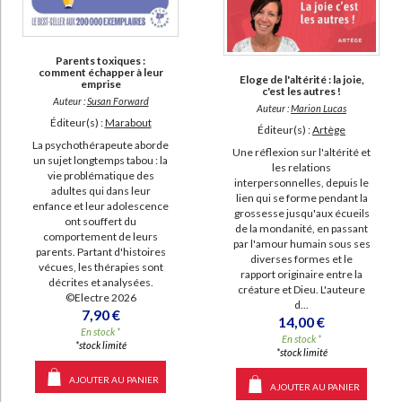
Parents toxiques :
comment échapper à leur
Eloge de l'altérité : la joie,
emprise
c'est les autres !
Auteur :
Susan Forward
Auteur :
Marion Lucas
Éditeur(s) :
Marabout
Éditeur(s) :
Artège
La psychothérapeute aborde
Une réflexion sur l'altérité et
un sujet longtemps tabou : la
les relations
vie problématique des
interpersonnelles, depuis le
adultes qui dans leur
lien qui se forme pendant la
enfance et leur adolescence
grossesse jusqu'aux écueils
ont souffert du
de la mondanité, en passant
comportement de leurs
par l'amour humain sous ses
parents. Partant d'histoires
diverses formes et le
vécues, les thérapies sont
rapport originaire entre la
décrites et analysées.
créature et Dieu. L'auteure
©Electre 2026
d...
7,90 €
14,00 €
En stock *
En stock *
*stock limité
*stock limité
AJOUTER AU PANIER
AJOUTER AU PANIER