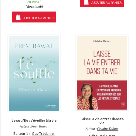
En stock *
AJOUTER AU PANIER
*stock limité
AJOUTER AU PANIER
Laisse la vie entrer dans ta
Le souffle : s'éveiller à la vie
vie
Auteur :
Prem Rawat
Auteur :
Gislaine Duboc
Éditeur(s) :
Guy Trédaniel
Éditeur(s) :
Véga