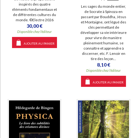
inspirés des quatre
Les sages du monde entier,
éléments fondamentaux et
de Socrate à Spinoza en
de différentes cultures du
passant par Bouddha, Jésus
monde. ©Electre 2026
et Montaigne, ont légué des
30,00 €
clés permettant de
Disponible chez l'éditeur
développer sa vie intérieure
pour vivre de manière
pleinement humaine, se
AJOUTER AU PANIER
connaître et apprendre à
discerner, etc. F. Lenoir en
tire des leçon...
8,10 €
Disponible chez l'éditeur
AJOUTER AU PANIER