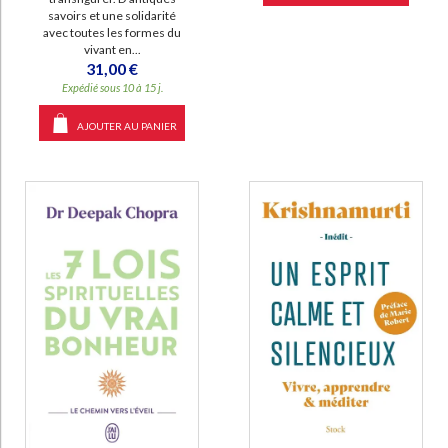
savoirs et une solidarité
avec toutes les formes du
vivant en...
31,00 €
Expédié sous 10 à 15 j.
AJOUTER AU PANIER