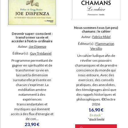
Nous sommes tous (un peu)
chamans : le cahier
Devenir super-conscient :
Auteur :
Fabrice Midal
transformer sa vie et
accéder à l'extra-ordinaire
Éditeur(s) :
Flammarion
Auteur :
Joe Dispenza
Versilio
Éditeur(s) :
Guy Trédaniel
Un cahier ludique afin de
Programme permettant de
révéler ses pouvoirs
gagner en spiritualité et de
chamaniques et de prendre
transformer sa vie en
conscience du monde qui
laissant la dimension
nous entoure. Avec des
surnaturelle présente en
exercices, des conseils
chacun s'exprimer. La
pratiques, des anecdotes,
méditation amène
des témoignages ainsi que
notamment à des
des rappels historiques et
expériences
philosophiques. ©Electre
transcendantales et
2026
mystiques qui donnent
16,90 €
accès à des flux d'énergie et
En stock *
de con...
*stock limité
23,90 €