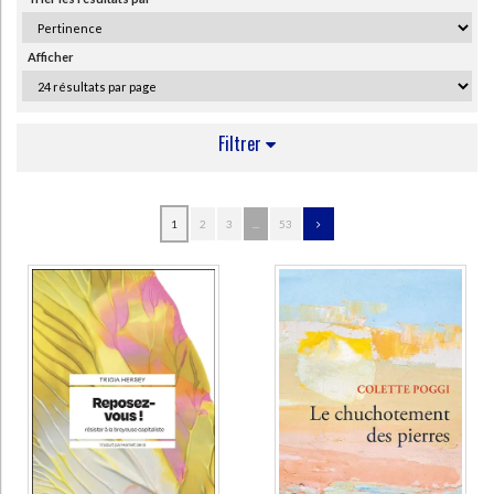
Ecologie - Environnement
Danse
Religions - Spiritualités
Bibliothèque de la Pléiade
Critique et histoire littéraire
Histoire de France
Biographies historiques
Afficher
Classiques scolaires
Littérature ancienne et médiévale
Histoire - Généralités
Histoire des pays
Littérature de voyage
Audio - Livres lus
Histoire ancienne
Géographie
Filtrer
Littérature en version originale
Humour
Culture scientifique
AUTEUR
1
2
3
...
53
Aïssel, Selim (26)
Midal, Fabrice (18)
Osho (17)
Gibran, Khalil (14)
Krishnamurti, Jiddu (13)
Ricard, Matthieu (13)
Grün, Anselm (11)
Delmas, Anne (10)