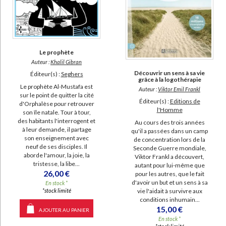
Le prophète
Auteur :
Khalil Gibran
Découvrir un sens à sa vie
Éditeur(s) :
Seghers
grâce à la logothérapie
Le prophète Al-Mustafa est
Auteur :
Viktor Emil Frankl
sur le point de quitter la cité
Éditeur(s) :
Editions de
d'Orphalèse pour retrouver
l'Homme
son île natale. Tour à tour,
des habitants l'interrogent et
Au cours des trois années
à leur demande, il partage
qu'il a passées dans un camp
son enseignement avec
de concentration lors de la
neuf de ses disciples. Il
Seconde Guerre mondiale,
aborde l'amour, la joie, la
Viktor Frankl a découvert,
tristesse, la libe...
autant pour lui-même que
26,00 €
pour les autres, que le fait
d'avoir un but et un sens à sa
En stock *
vie l'aidait à survivre aux
*stock limité
conditions inhumain...
15,00 €
AJOUTER AU PANIER
En stock *