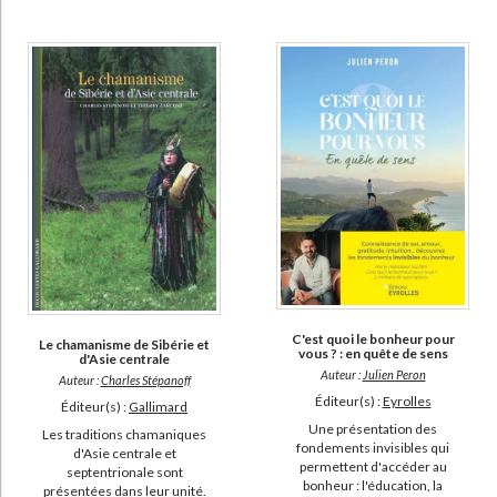
C'est quoi le bonheur pour
Le chamanisme de Sibérie et
vous ? : en quête de sens
d'Asie centrale
Auteur :
Julien Peron
Auteur :
Charles Stépanoff
Éditeur(s) :
Eyrolles
Éditeur(s) :
Gallimard
Une présentation des
Les traditions chamaniques
fondements invisibles qui
d'Asie centrale et
permettent d'accéder au
septentrionale sont
bonheur : l'éducation, la
présentées dans leur unité.