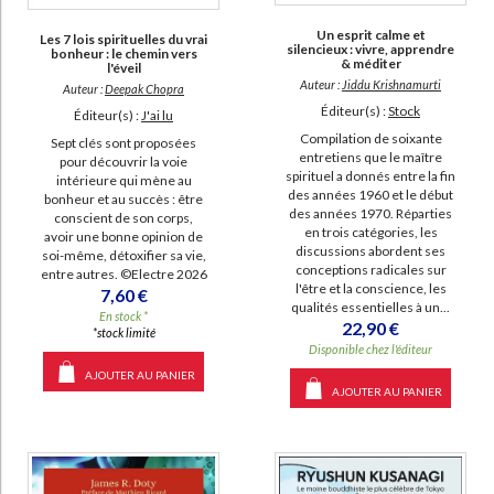
Un esprit calme et
Les 7 lois spirituelles du vrai
silencieux : vivre, apprendre
bonheur : le chemin vers
& méditer
l'éveil
Auteur :
Jiddu Krishnamurti
Auteur :
Deepak Chopra
Éditeur(s) :
Stock
Éditeur(s) :
J'ai lu
Compilation de soixante
Sept clés sont proposées
entretiens que le maître
pour découvrir la voie
spirituel a donnés entre la fin
intérieure qui mène au
des années 1960 et le début
bonheur et au succès : être
des années 1970. Réparties
conscient de son corps,
en trois catégories, les
avoir une bonne opinion de
discussions abordent ses
soi-même, détoxifier sa vie,
conceptions radicales sur
entre autres. ©Electre 2026
l'être et la conscience, les
7,60 €
qualités essentielles à un...
En stock *
22,90 €
*stock limité
Disponible chez l'éditeur
AJOUTER AU PANIER
AJOUTER AU PANIER