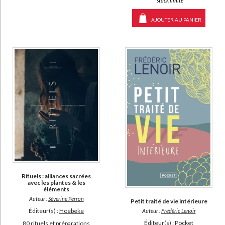
*stock limité
AJOUTER AU PANIER
Rituels : alliances sacrées
avec les plantes & les
éléments
Auteur :
Séverine Perron
Petit traité de vie intérieure
Éditeur(s) :
Hoëbeke
Auteur :
Frédéric Lenoir
Éditeur(s) :
Pocket
80 rituels et préparations