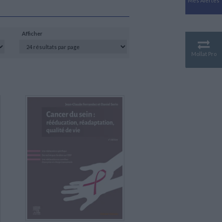
Mes Alertes
Antiquité
Mythologies
GÉOGRAPHIE
Afficher
Géographie - Démographie -
Territoire
Mollat Pro
CULTURE SCIENTIFIQUE
Essais scientifique
Astronomie