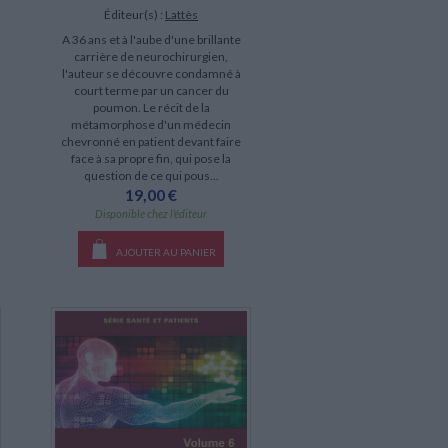
Éditeur(s) :
Lattès
A 36 ans et à l'aube d'une brillante
carrière de neurochirurgien,
l'auteur se découvre condamné à
court terme par un cancer du
poumon. Le récit de la
métamorphose d'un médecin
chevronné en patient devant faire
face à sa propre fin, qui pose la
question de ce qui pous...
19,00 €
Disponible chez l'éditeur
AJOUTER AU PANIER