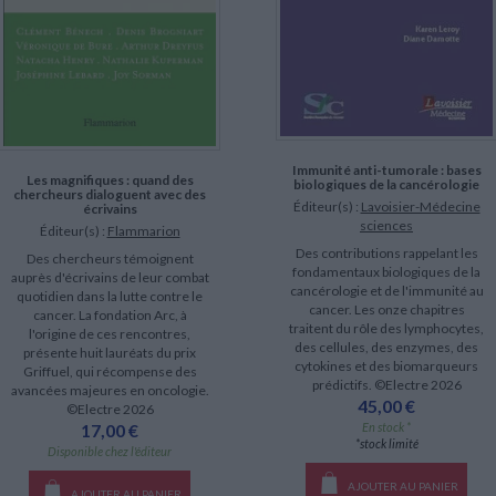
Immunité anti-tumorale : bases
Les magnifiques : quand des
biologiques de la cancérologie
chercheurs dialoguent avec des
Éditeur(s) :
Lavoisier-Médecine
écrivains
sciences
Éditeur(s) :
Flammarion
Des contributions rappelant les
Des chercheurs témoignent
fondamentaux biologiques de la
auprès d'écrivains de leur combat
cancérologie et de l'immunité au
quotidien dans la lutte contre le
cancer. Les onze chapitres
cancer. La fondation Arc, à
traitent du rôle des lymphocytes,
l'origine de ces rencontres,
des cellules, des enzymes, des
présente huit lauréats du prix
cytokines et des biomarqueurs
Griffuel, qui récompense des
prédictifs. ©Electre 2026
avancées majeures en oncologie.
45,00 €
©Electre 2026
17,00 €
En stock *
*stock limité
Disponible chez l'éditeur
AJOUTER AU PANIER
AJOUTER AU PANIER