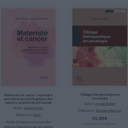
Ciblage thérapeutique en
Maternité et cancer : répondre
oncologie
aux enjeux psychologiques des
cancers en période périnatale
Auteur :
Jacques Robert
Auteur :
Rachel Ferrere
Éditeur(s) :
Elsevier Masson
Éditeur(s) :
Doin
55,00 €
Etude clinique sur le vécu des
Disponible chez l'éditeur
femmes touchées par un cancer