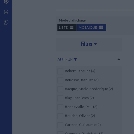
Pinterest
Techniques de construction
SCIENCE FICTION ET FANTASY
Vie familiale
Disciplines paramédicales
Matériaux de l’architecture
Littérature SF et Fantasy
Threads
Ouvrages Généraux
Urbanisme
SOCIOLOGIE
Mode d'affichage
Sociologie générale
Whatsapp
LISTE
MOSAIQUE
Travail social
Santé et société
Filtrer
ETHNOLOGIE
Anthropologie
Ethnologie par pays
AUTEUR
Robert, Jacques (4)
Rouëssé, Jacques (3)
Bacqué, Marie-Frédérique (2)
Blay, Jean-Yves (2)
Bonnevialle, Paul (2)
Bouché, Olivier (2)
Cartron, Guillaume (2)
Cremoux, Patricia de (2)