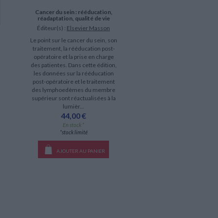
Cancer du sein : rééducation,
réadaptation, qualité de vie
Éditeur(s) :
Elsevier Masson
Le point sur le cancer du sein, son
traitement, la rééducation post-
opératoire et la prise en charge
des patientes. Dans cette édition,
les données sur la rééducation
post-opératoire et le traitement
des lymphoedèmes du membre
supérieur sont réactualisées à la
lumièr...
44,00 €
En stock *
*stock limité
AJOUTER AU PANIER