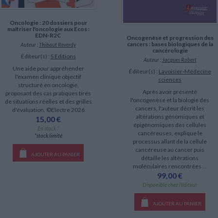
Oncologie : 20 dossiers pour
maîtriser l'oncologie aux Ecos :
EDN-R2C
Oncogenèse et progression des
cancers : bases biologiques de la
Auteur :
Thibaut Reverdy
cancérologie
Éditeur(s) :
S Editions
Auteur :
Jacques Robert
Une aide pour appréhender
Éditeur(s) :
Lavoisier-Médecine
l'examen clinique objectif
sciences
structuré en oncologie,
Après avoir présenté
proposant des cas pratiques tirés
l'oncogenèse et la biologie des
de situations réelles et des grilles
cancers, l'auteur décrit les
d'évaluation. ©Electre 2026
altérations génomiques et
15,00 €
épigénomiques des cellules
En stock *
cancéreuses, explique le
*stock limité
processus allant de la cellule
cancéreuse au cancer puis
AJOUTER AU PANIER
détaille les altérations
moléculaires rencontrées ...
99,00 €
Disponible chez l'éditeur
AJOUTER AU PANIER