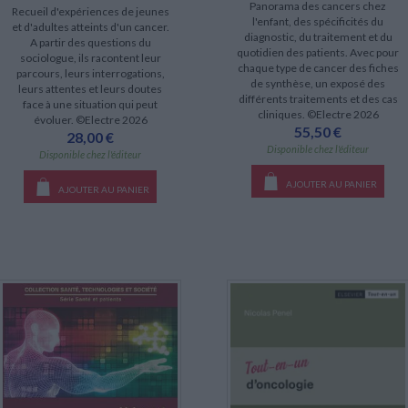
Panorama des cancers chez
Recueil d'expériences de jeunes
l'enfant, des spécificités du
et d'adultes atteints d'un cancer.
diagnostic, du traitement et du
A partir des questions du
quotidien des patients. Avec pour
sociologue, ils racontent leur
chaque type de cancer des fiches
parcours, leurs interrogations,
de synthèse, un exposé des
leurs attentes et leurs doutes
différents traitements et des cas
face à une situation qui peut
cliniques. ©Electre 2026
évoluer. ©Electre 2026
55,50 €
28,00 €
Disponible chez l'éditeur
Disponible chez l'éditeur
AJOUTER AU PANIER
AJOUTER AU PANIER