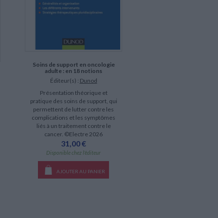
Soins de support en oncologie
adulte : en 18 notions
Éditeur(s) :
Dunod
Présentation théorique et
pratique des soins de support, qui
permettent de lutter contre les
complications et les symptômes
liés à un traitement contre le
cancer. ©Electre 2026
31,00 €
Disponible chez l'éditeur
AJOUTER AU PANIER