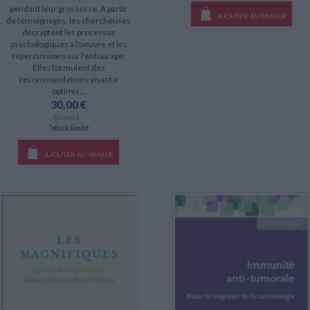
pendant leur grossesse. A partir
AJOUTER AU PANIER
de témoignages, les chercheuses
décryptent les processus
psychologiques à l'oeuvre et les
répercussions sur l'entourage.
Elles formulent des
recommandations visant à
optimis...
30,00 €
En stock *
*stock limité
AJOUTER AU PANIER