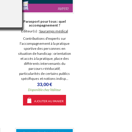
Parasport pour tous : quel
accompagnement ?
Éditeur(s) :
Sauramps médical
Contributions d'experts sur
l'accompagnement à la pratique
sportive des personnes en
situation de handicap : orientation
et accès à la pratique, place des
différents intervenants du
parcours rééducatif,
particularités de certains publics
spécifiques et notions indisp...
33,00 €
Disponible chez l'éditeur
AJOUTER AU PANIER