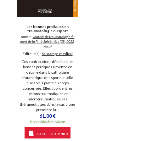
Les bonnes pratiques en
traumatologie du sport
Auteur :
Journée de traumatologie du
sport de la Pitié-Salpêtrière (38 ; 2022 ;
Paris)
Éditeur(s) :
Sauramps médical
Ces contributions détaillent les
bonnes pratiques à mettre en
oeuvre dans la pathologie
traumatique des sports quelle
que soit la partie du corps
concernée. Elles abordent les
lésions traumatiques et
microtraumatiques, les
thérapeutiques dans le cas d'une
première lu...
61,00 €
Disponible chez l'éditeur
AJOUTER AU PANIER