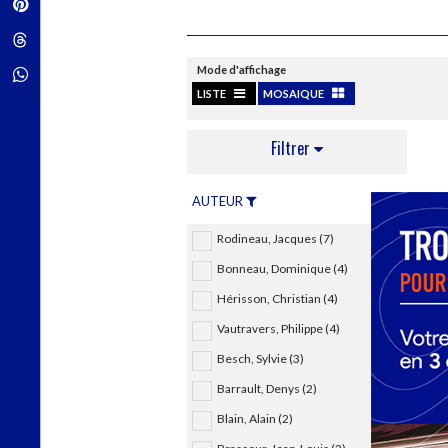
Pinterest
Techniques de construction
SCIENCE FICTION ET FANTASY
Vie familiale
Disciplines paramédicales
Matériaux de l’architecture
Littérature SF et Fantasy
Threads
Ouvrages Généraux
Urbanisme
SOCIOLOGIE
Mode d'affichage
Sociologie générale
Whatsapp
Travail social
LISTE
MOSAIQUE
Santé et société
Filtrer
ETHNOLOGIE
Anthropologie
Ethnologie par pays
AUTEUR
Rodineau, Jacques (7)
Bonneau, Dominique (4)
Hérisson, Christian (4)
Vautravers, Philippe (4)
Besch, Sylvie (3)
Barrault, Denys (2)
Blain, Alain (2)