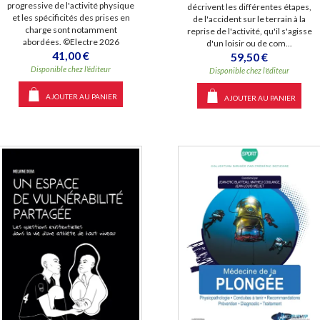
progressive de l'activité physique
décrivent les différentes étapes,
et les spécificités des prises en
de l'accident sur le terrain à la
charge sont notamment
reprise de l'activité, qu'il s'agisse
abordées. ©Electre 2026
d'un loisir ou de com...
41,00 €
59,50 €
Disponible chez l'éditeur
Disponible chez l'éditeur
AJOUTER AU PANIER
AJOUTER AU PANIER