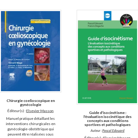
Chirurgie coelioscopique en
gynécologie
Éditeur(s) :
Elsevier Masson
Guide d'isocinétisme :
l'évaluation isocinétique des
Manuel pratique détaillant les
concepts aux conditions
interventions chirurgicales en
sportives et pathologiques
gynécologie-obstétrique qui
Auteur :
Pascal Edouard
peuvent être réalisées sous
Éditeur(s) :
Elsevier Masson