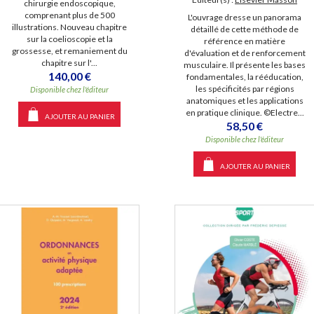
chirurgie endoscopique,
comprenant plus de 500
L'ouvrage dresse un panorama
illustrations. Nouveau chapitre
détaillé de cette méthode de
sur la coelioscopie et la
référence en matière
grossesse, et remaniement du
d'évaluation et de renforcement
chapitre sur l'...
musculaire. Il présente les bases
140,00 €
fondamentales, la rééducation,
les spécificités par régions
Disponible chez l'éditeur
anatomiques et les applications
en pratique clinique. ©Electre...
AJOUTER AU PANIER
58,50 €
Disponible chez l'éditeur
AJOUTER AU PANIER