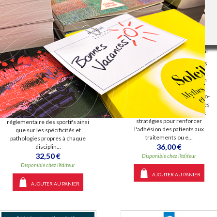
Favoriser la motivation en
Médecine du cyclisme :
rééducation
pratiques, recommandations,
prévention
Éditeur(s) :
Sauramps médical
Éditeur(s) :
Elsevier Masson
Recueil de contributions dans
lesquelles est présentée
Un point sur la prise en charge
l'importance de la motivation
des cyclistes amateurs ou
dans le processus de
professionnels, accompagné
rééducation. Les bases psycho-
d'informations sur l'histoire du
comportementales et neurales
cyclisme, sur le cadre
de la motivation, les outils et
institutionnel et le suivi
stratégies pour renforcer
réglementaire des sportifs ainsi
l'adhésion des patients aux
que sur les spécificités et
traitements ou e...
pathologies propres à chaque
36,00 €
disciplin...
32,50 €
Disponible chez l'éditeur
Disponible chez l'éditeur
AJOUTER AU PANIER
AJOUTER AU PANIER