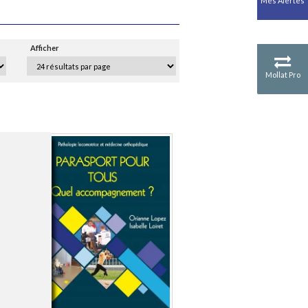
Mes Alertes
Antiquité
Mythologies
GÉOGRAPHIE
Afficher
Géographie - Démographie -
Territoire
Mollat Pro
CULTURE SCIENTIFIQUE
Essais scientifique
Astronomie