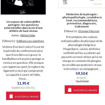
Médecine de la plongée :
physiopathologie, conduites à
tenir, recommandations,
Un espace de vulnérabilité
prévention, diagnostic,
partagée : les questions
traitement
existentielles dans la vie d'une
athlète de haut niveau
Éditeur(s) :
Elsevier Masson
Auteur :
Melvine Deba
Présentation des notions
Éditeur(s) :
Editions Les sportives
indispensables de physique et de
physiologie intégrée à
Victime d'un burn-out à l'issue de
l'hyperbarie, suivies de fiches
la période du confinement ainsi
synthétisant les accidents qui
que d'une blessure grave, la
peuvent survenir et leur prise en
handballeuse française partage sa
charge en contexte de plongée.
remise en question. Elle évoque
Accessible aux praticiens et aux
son rapport au sport, la rupture du
instructeurs accompagnant...
ligament croisé qui compromet
59,50 €
sa capacité à courir et l'alite,
En stock *
l'ince...
*stock limité
11,95 €
Expédié sous 10 à 15 j.
AJOUTER AU PANIER
AJOUTER AU PANIER