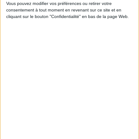
Vous pouvez modifier vos préférences ou retirer votre
consentement à tout moment en revenant sur ce site et en
cliquant sur le bouton "Confidentialité" en bas de la page Web.
Réussir son bac ST2S
Prendre soin de la
première et terminale : tout
personne 2de bac pro ASSP
le pôle technologique :
: nouveau référentiel
cours synthétique, schémas
d'apprentissage, quiz
Auteur :
Chloé Chardon
d'auto-évaluation, annales
Éditeur(s) :
Delagrave
corrigées
Éditeur(s) :
Elsevier Masson
Un ouvrage pour acquérir
les techniques
Un ouvrage pour réviser
professionnelles et les
l'ensemble des trois pôles
savoirs associés des blocs
professionnels de cette
deux à quatre de la
filière : biologie et
formation ASSP. Le soin,
physiopathologie humaines,
l'hygiène et le confort du
projet technologique,