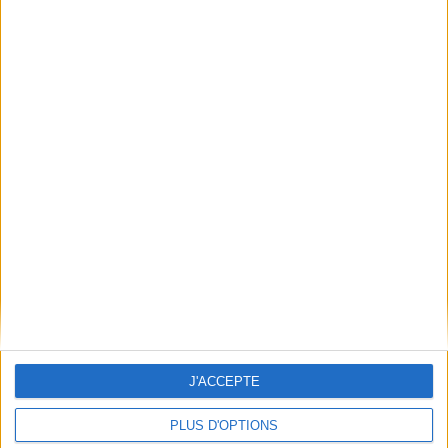
Sciences médico-sociales,
animation-éducation à la
santé : 2 options en
structure-à domicile : bac
pro ASSP, seconde,
première et terminale
Auteur :
Aude Magnant
J'ACCEPTE
Éditeur(s) :
GEP
Cet ouvrage présente le
PLUS D'OPTIONS
programme du pôle 2 du bac
pro ASSP, options à domicile