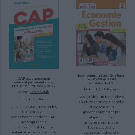
Sanz-Ramos, Lucas (2)
Baumeier, Elisabeth (1)
Brachet, Cécile (1)
Brun, Annie (1)
Canal, Laure (1)
Chardon, Chloé (1)
Fiat, Claire-Anaïde (1)
SUPPORT
Economie, gestion 2de bacs
CAP accompagnant
pros ASSP et AEPA :
livre (9)
éducatif petite enfance :
modules 1 et 2
EP1, EP2, EP3 : 2026-2027
Éditeur(s) :
Delagrave
Auteur :
Carole Métais
Des activités mettant l'élève
SÉRIE
Éditeur(s) :
Dunod
en situation professionnelle
Un manuel pour préparer les
et proposant un
trois épreuves
apprentissage étape par
DISPONIBILITÉ
professionnelles de ce CAP :
étape pour aller
accompagner le
progressivement de
epuise (14)
développement du jeune
l'observation à la
enfant, exercer son activité
conceptualisation et à