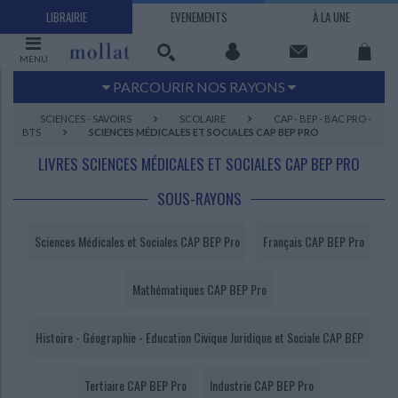
LIBRAIRIE
EVENEMENTS
À LA UNE
MENU
PARCOURIR NOS RAYONS
Littérature
Sciences humaines - Histoire
SCIENCES - SAVOIRS
SCOLAIRE
CAP - BEP - BAC PRO -
BTS
SCIENCES MÉDICALES ET SOCIALES CAP BEP PRO
Arts
Jeunesse
LIVRES SCIENCES MÉDICALES ET SOCIALES CAP BEP PRO
BD Manga
Loisirs - Bien-être
Economie - Droit
Sciences - Savoirs
SOUS-RAYONS
EBOOKS
LIVRES LUS
Sciences Médicales et Sociales CAP BEP Pro
Français CAP BEP Pro
UNIVERS SCIENCES HUMAINES - HISTOIRE
UNIVERS SCIENCES - SAVOIRS
UNIVERS LOISIRS - BIEN-ÊTRE
UNIVERS ECONOMIE - DROIT
UNIVERS LITTÉRATURE
UNIVERS BD MANGA
UNIVERS JEUNESSE
UNIVERS ARTS
Bandes dessinées - Comics - Mangas
Littérature française et francophone
Mes histoires
Informatique
Philosophie
Beaux-arts
Tourisme
Economie
Psychanalyse - Psychologie
Administration d'entreprise
Sciences - Techniques
Littérature étrangère
Documentaires
Architecture
Sports
Mathématiques CAP BEP Pro
Littérature romanesque, historique,
Maison - Design - Arts décoratifs
Art de vivre
Sociologie
Pour jouer
Médecine
Droit
Romans policiers
Photographie
Ethnologie
Scolaire
Loisirs
terroir
Histoire - Géographie - Education Civique Juridique et Sociale CAP BEP
Dictionnaires - Langues
Education et société
Jardins - Nature
Mode
Questions de société
Arts graphiques
Bien-être
Santé
Science fiction et Fantasy
Adolescent - jeunes adultes
Actualite politique
Cinéma
Actualité internationale
Musique
Tertiaire CAP BEP Pro
Industrie CAP BEP Pro
Poésie
Théâtre