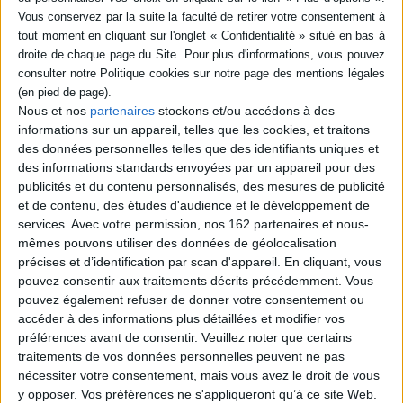
Economie, gestion 1re,
ASSP, accompagnement,
terminale bacs pros ASSP
soins et services à la
et AEPA : modules 2, 3 et 4
personne : nouveau
Éditeur(s) :
Delagrave
programme des 3 années du
bac pro ASSP
Propose des séances
Nous et nos
partenaires
stockons et/ou accédons à des
Éditeur(s) :
Foucher
courtes pour réviser
informations sur un appareil, telles que les cookies, et traitons
l'économie et la gestion dans
146 fiches synthétiques
des données personnelles telles que des identifiants uniques et
le cadre du baccalauréat
couvrant l'ensemble du
des informations standards envoyées par un appareil pour des
professionnel, avec des
programme des trois
mises en contexte en début
publicités et du contenu personnalisés, des mesures de publicité
années du bac pro et des
de chapitre, des fiches
entraînements pour se
et de contenu, des études d'audience et le développement de
méthode, des vidéos et des
préparer à l'examen.
services.
Avec votre permission, nos 162 partenaires et nous-
exercices interactifs, un
©Electre 2026
mêmes pouvons utiliser des données de géolocalisation
podcast et un sketchnote
16,80 €
précises et d’identification par scan d'appareil. En cliquant, vous
pour animer le cou...
Disponible chez l'éditeur
20,50 €
pouvez consentir aux traitements décrits précédemment. Vous
En stock *
pouvez également refuser de donner votre consentement ou
AJOUTER AU PANIER
*stock limité
accéder à des informations plus détaillées et modifier vos
préférences avant de consentir.
Veuillez noter que certains
AJOUTER AU PANIER
traitements de vos données personnelles peuvent ne pas
nécessiter votre consentement, mais vous avez le droit de vous
y opposer. Vos préférences ne s'appliqueront qu’à ce site Web.