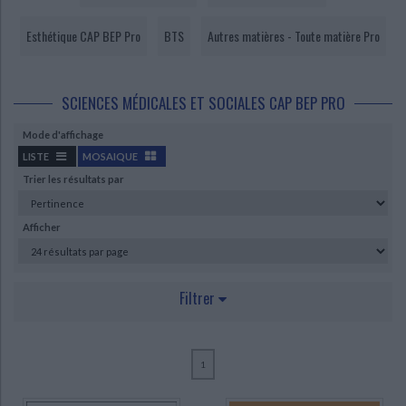
Ecologie - Environnement
Danse
Religions - Spiritualités
Bibliothèque de la Pléiade
Critique et histoire littéraire
Esthétique CAP BEP Pro
BTS
Autres matières - Toute matière Pro
Histoire de France
Biographies historiques
Classiques scolaires
Littérature ancienne et médiévale
Histoire - Généralités
Histoire des pays
Littérature de voyage
Audio - Livres lus
SCIENCES MÉDICALES ET SOCIALES CAP BEP PRO
Histoire ancienne
Géographie
Littérature en version originale
Humour
Mode d'affichage
Culture scientifique
LISTE
MOSAIQUE
Trier les résultats par
Afficher
Filtrer
CHARGEMENT...
AUTEUR
1
Bornerie, Sandrine (2)