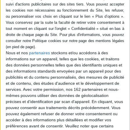
Le bar de référence
CAP métiers de la coiffure,
pôle 1 réalisation de
Auteur :
André Jutan
prestations de coiffure.
Vol. 1. Couleur et forme
Éditeur(s) :
BPI
durable en situations
Toutes les compétences
professionnelles : nouveau
référentiel
requises pour obtenir le
Auteur :
Philippe Campart
brevet professionnel de
barman : le métier, la
Éditeur(s) :
Delagrave
législation, les produits
Nous et nos
partenaires
stockons et/ou accédons à des
Cette pochette répond à des
servis et la gestion
informations sur un appareil, telles que les cookies, et traitons
compétences spécifiques du
commerciale. Grâce à ses
des données personnelles telles que des identifiants uniques et
Pôle 1 avec des mises en
nombreuses recettes de
des informations standards envoyées par un appareil pour des
situation professionnelle en
boissons et de cocktails, ce
fonction du contexte du
publicités et du contenu personnalisés, des mesures de publicité
manuel s'adresse aussi aux
chapitre. Elle propose des
professionnels. Des Q...
et de contenu, des études d'audience et le développement de
documents courts et
39,00 €
services.
Avec votre permission, nos 162 partenaires et nous-
illustrés pour travailler les
En stock *
mêmes pouvons utiliser des données de géolocalisation
savoirs du référentiel, avec
*stock limité
un questionnement associé,
précises et d’identification par scan d'appareil. En cliquant, vous
d...
pouvez consentir aux traitements décrits précédemment. Vous
AJOUTER AU PANIER
31,00 €
pouvez également refuser de donner votre consentement ou
En stock *
accéder à des informations plus détaillées et modifier vos
*stock limité
préférences avant de consentir.
Veuillez noter que certains