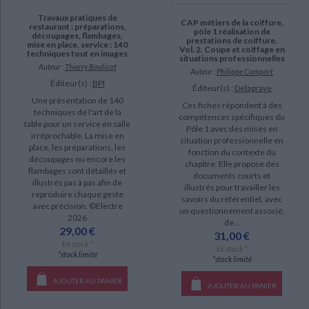
Travaux pratiques de
CAP métiers de la coiffure,
restaurant : préparations,
pôle 1 réalisation de
découpages, flambages,
prestations de coiffure.
mise en place, service : 140
Vol. 2. Coupe et coiffage en
techniques tout en images
situations professionnelles
Auteur :
Thierry Boulicot
Auteur :
Philippe Campart
Éditeur(s) :
BPI
Éditeur(s) :
Delagrave
Une présentation de 140
Ces fiches répondent à des
techniques de l'art de la
compétences spécifiques du
table pour un service en salle
Pôle 1 avec des mises en
irréprochable. La mise en
situation professionnelle en
place, les préparations, les
fonction du contexte du
découpages ou encore les
chapitre. Elle propose des
flambages sont détaillés et
documents courts et
illustrés pas à pas afin de
illustrés pour travailler les
reproduire chaque geste
savoirs du référentiel, avec
avec précision. ©Electre
un questionnement associé,
2026
de...
29,00 €
31,00 €
En stock *
En stock *
*stock limité
*stock limité
AJOUTER AU PANIER
AJOUTER AU PANIER