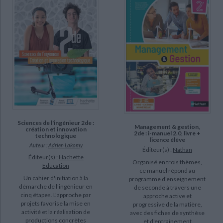
Guenot Marty, Catherine (3)
Hacquemand, Corinne (2)
Menu-Boduin, Corinne (2)
Agar, Laurent (1)
Baranes, Nancy (1)
Beddeleem, Dominique (1)
Bigot, Michel (1)
SUPPORT
Sciences de l'ingénieur 2de :
Management & gestion,
création et innovation
2de : i-manuel 2.0, livre +
livre (32)
technologique
licence élève
Auteur :
Adrien Lakomy
Éditeur(s) :
Nathan
Éditeur(s) :
Hachette
SÉRIE
Organisé en trois thèmes,
Education
ce manuel répond au
Un cahier d'initiation à la
programme d'enseignement
CAP métiers de la coiffure, pôle 1 réalisation de prestations de coiffure
démarche de l'ingénieur en
de seconde à travers une
(2)
cinq étapes. L'approche par
approche active et
projets favorise la mise en
progressive de la matière,
Bac pro MBBE métiers de la coiffure, pôle 1 conception et réalisation de
activité et la réalisation de
avec des fiches de synthèse
prestations de coiffure 1re, terminale (1)
productions concrètes
et d'entraînement