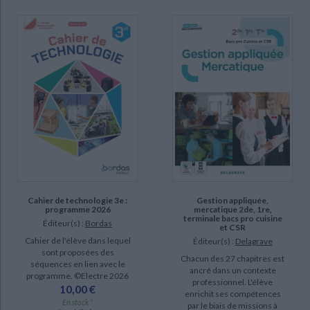
Cahier de technologie 3e :
Gestion appliquée,
programme 2026
mercatique 2de, 1re,
terminale bacs pro cuisine
Éditeur(s) :
Bordas
et CSR
Cahier de l'élève dans lequel
Éditeur(s) :
Delagrave
sont proposées des
Chacun des 27 chapitres est
séquences en lien avec le
ancré dans un contexte
programme. ©Electre 2026
professionnel. L'élève
10,00 €
enrichit ses compétences
En stock *
par le biais de missions à