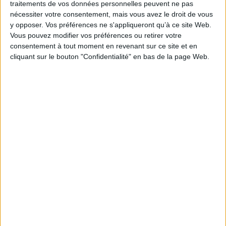
traitements de vos données personnelles peuvent ne pas
AJOUTER AU PANIER
nécessiter votre consentement, mais vous avez le droit de vous
y opposer. Vos préférences ne s'appliqueront qu’à ce site Web.
Vous pouvez modifier vos préférences ou retirer votre
consentement à tout moment en revenant sur ce site et en
cliquant sur le bouton "Confidentialité" en bas de la page Web.
La relation client
Bac pro MBBE métiers de la
omnicanale et son suivi, 2de
coiffure, pôle 1 conception
bac pro : famille des métiers
et réalisation de
de la relation client
prestations de coiffure 1re,
terminale. Vol. 2. La coupe
Éditeur(s) :
Nathan
et la forme temporaire
technique
Auteur :
Philippe Campart
L'ouvrage rassemble des
Éditeur(s) :
Delagrave
dossiers construits autour