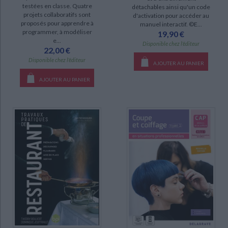
CHARGEMENT...
testées en classe. Quatre
CAP métiers de la coiffure 1re et 2e années (1)
détachables ainsi qu'un code
projets collaboratifs sont
d'activation pour accéder au
proposés pour apprendre à
manuel interactif. ©E...
programmer, à modéliser
19,90 €
DISPONIBILITÉ
e...
Disponible chez l'éditeur
22,00 €
epuise (131)
Disponible chez l'éditeur
AJOUTER AU PANIER
disponible (32)
AJOUTER AU PANIER
manquant (1)