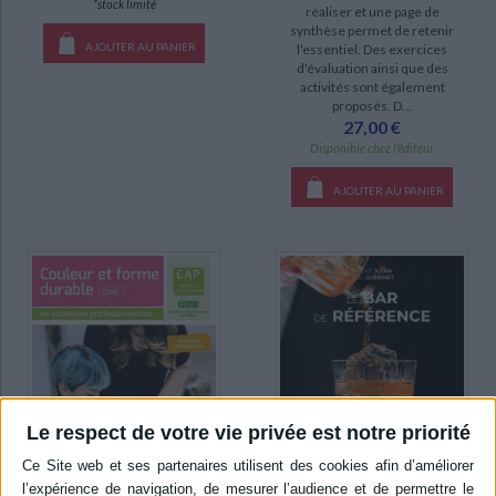
*stock limité
réaliser et une page de
synthèse permet de retenir
AJOUTER AU PANIER
l'essentiel. Des exercices
d'évaluation ainsi que des
activités sont également
proposés. D...
27,00 €
Disponible chez l'éditeur
AJOUTER AU PANIER
Le respect de votre vie privée est notre priorité