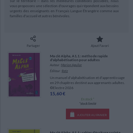
sur le territoire -- dans les meilleures conditions possibles, nous
Ecologie - Environnement
Danse
Religions - Spiritualités
vous proposons une sélection d'ouvrages qui répondent aux besoins
Bibliothèque de la Pléiade
Critique et histoire littéraire
urgents des enseignants en Français Langue Étrangère comme aux
Histoire de France
Biographies historiques
familles d'accueil et autres bénévoles.
Classiques scolaires
Littérature ancienne et médiévale
Histoire - Généralités
Histoire des pays
Littérature de voyage
Audio - Livres lus
Histoire ancienne
Géographie
Littérature en version originale
Humour
Culture scientifique
Partager
Ajout Favori
Ma clé Alpha, A1.1 : méthode rapide
d'alphabétisation pour adultes
Auteur :
Marion Aguilar
Éditeur :
Retz
Un manuel d'alphabétisation et d'apprentissage
en 29 chapitres destiné aux apprenants adultes.
©Electre 2026
15,60 €
En stock *
*stock limité
AJOUTER AU PANIER
Ma clé Alpha, A1.1 : cahier d'écriture scripte