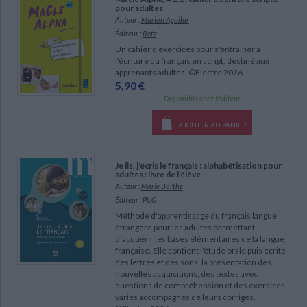
pour adultes
Auteur :
Marion Aguilar
Éditeur :
Retz
Un cahier d'exercices pour s'entraîner à
l'écriture du français en script, destiné aux
apprenants adultes. ©Electre 2026
CHARGEMENT...
5,90 €
Disponible chez l'éditeur
AJOUTER AU PANIER
Je lis, j'écris le français : alphabétisation pour
adultes : livre de l'élève
Auteur :
Marie Barthe
Éditeur :
PUG
Méthode d'apprentissage du français langue
étrangère pour les adultes permettant
d'acquérir les bases élémentaires de la langue
française. Elle contient l'étude orale puis écrite
des lettres et des sons, la présentation des
nouvelles acquisitions, des textes avec
questions de compréhension et des exercices
variés accompagnés de leurs corrigés.