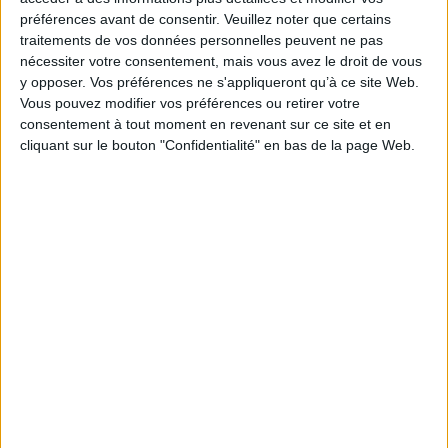
chaque chapitre étant consacré à l'exploration
préférences avant de consentir.
Veuillez noter que certains
d'un thème lexical. Avec des exercices de
traitements de vos données personnelles peuvent ne pas
prononciation ou de rédaction, des points
nécessiter votre consentement, mais vous avez le droit de vous
grammaticaux, ainsi que des activités associées
à la culture française. ©Electre 2026
y opposer. Vos préférences ne s'appliqueront qu’à ce site Web.
20,99 €
Vous pouvez modifier vos préférences ou retirer votre
Expédié sous 10 à 15 j.
consentement à tout moment en revenant sur ce site et en
cliquant sur le bouton "Confidentialité" en bas de la page Web.
AJOUTER AU PANIER
Alpha-B : consonnes : cahier d'exercices pour
les grands débutants, alphabétisation et
illettrisme
Auteur :
Valérie Vermurie
Éditeur :
Le Français pour adultes
Un cahier de français destiné aux adultes en
insertion professionnelle et aux apprenants en
cours d'alphabétisation. Articulé autour de
situations de communication de la vie
quotidienne, il permet, à l'écrit, de se
familiariser avec l'alphabet par des exercices de
graphisme et, à l'oral, d'apprendre à discriminer
les sons et de tester la compréhension en
faisant participer l'apprenant. ©Electre...