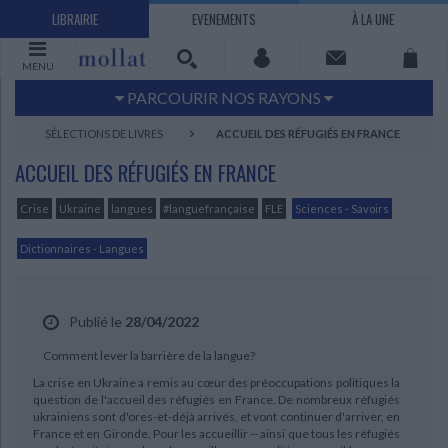
LIBRAIRIE
EVENEMENTS
À LA UNE
MENU
PARCOURIR NOS RAYONS
Littérature
Sciences humaines - Histoire
SÉLECTIONS DE LIVRES
ACCUEIL DES RÉFUGIÉS EN FRANCE
Arts
Jeunesse
ACCUEIL DES RÉFUGIÉS EN FRANCE
BD Manga
Loisirs - Bien-être
Crise
Ukraine
langues
#languefrançaise
FLE
Sciences - Savoirs
Economie - Droit
Sciences - Savoirs
EBOOKS
LIVRES LUS
Dictionnaires - Langues
UNIVERS SCIENCES HUMAINES - HISTOIRE
UNIVERS SCIENCES - SAVOIRS
UNIVERS LOISIRS - BIEN-ÊTRE
UNIVERS ECONOMIE - DROIT
UNIVERS LITTÉRATURE
UNIVERS BD MANGA
UNIVERS JEUNESSE
UNIVERS ARTS
Bandes dessinées - Comics - Mangas
Littérature française et francophone
Mes histoires
Informatique
Philosophie
Beaux-arts
Tourisme
Economie
Psychanalyse - Psychologie
Administration d'entreprise
Sciences - Techniques
Littérature étrangère
Documentaires
Architecture
Sports
Publié le
28/04/2022
Littérature romanesque, historique,
Maison - Design - Arts décoratifs
Art de vivre
Sociologie
Pour jouer
Médecine
Droit
Romans policiers
Photographie
Ethnologie
Scolaire
Loisirs
Comment lever la barrière de la langue?
terroir
La crise en Ukraine a remis au cœur des préoccupations politiques la
Dictionnaires - Langues
Education et société
Jardins - Nature
Mode
Questions de société
Arts graphiques
Bien-être
Santé
question de l'accueil des réfugiés en France. De nombreux réfugiés
Science fiction et Fantasy
Adolescent - jeunes adultes
ukrainiens sont d'ores-et-déjà arrivés, et vont continuer d'arriver, en
Actualite politique
Cinéma
Actualité internationale
Musique
France et en Gironde. Pour les accueillir -- ainsi que tous les réfugiés
Poésie
Théâtre