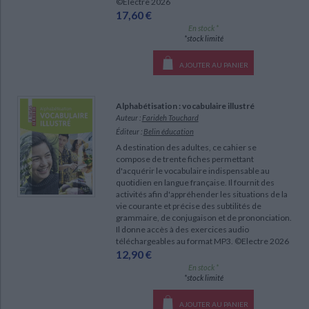
©Electre 2026
17,60 €
En stock *
*stock limité
AJOUTER AU PANIER
Alphabétisation : vocabulaire illustré
Auteur :
Farideh Touchard
Éditeur :
Belin éducation
A destination des adultes, ce cahier se
compose de trente fiches permettant
d'acquérir le vocabulaire indispensable au
quotidien en langue française. Il fournit des
activités afin d'appréhender les situations de la
vie courante et précise des subtilités de
grammaire, de conjugaison et de prononciation.
Il donne accès à des exercices audio
téléchargeables au format MP3. ©Electre 2026
12,90 €
En stock *
*stock limité
AJOUTER AU PANIER