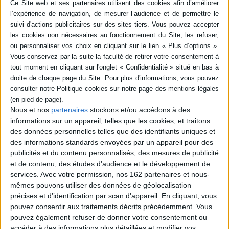
Éditeur :
Le Français pour adultes
Un cahier de français destiné aux adultes en
insertion professionnelle et aux apprenants en
cours d'alphabétisation. Articulé autour de
situations de communication de la vie
quotidienne, il permet, à l'écrit, de se
familiariser avec l'alphabet par des exercices de
graphisme et, à l'oral, d'apprendre à discriminer
les sons et de tester la compréhension en
faisant participer l'apprenant. ©Electre...
17,90 €
En stock *
Nous et nos
partenaires
stockons et/ou accédons à des
*stock limité
informations sur un appareil, telles que les cookies, et traitons
des données personnelles telles que des identifiants uniques et
AJOUTER AU PANIER
des informations standards envoyées par un appareil pour des
publicités et du contenu personnalisés, des mesures de publicité
Oulala ! : vocabulaire, grammaire,
et de contenu, des études d'audience et le développement de
communication : A1
services.
Avec votre permission, nos 162 partenaires et nous-
Auteur :
Valérie Vermurie
mêmes pouvons utiliser des données de géolocalisation
Éditeur :
Le Français pour adultes
précises et d’identification par scan d'appareil. En cliquant, vous
Manuel destiné aux débutants en français,
pouvez consentir aux traitements décrits précédemment. Vous
langue étrangère. L'apprenant réalise des
pouvez également refuser de donner votre consentement ou
activités contextualisées autour de
thématiques relatives à la vie quotidienne,
accéder à des informations plus détaillées et modifier vos