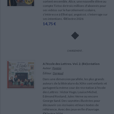
sortent ensemble. Alice, une nouvelle élève au
compte Tictoc de trois millions d'abonnés pour
ses vidéos sur le harcèlement scolaire,
s'intéresse à Elliot qui, angoissé, s'interroge sur
ses intentions. ©Electre 2026
14,75 €
CHARGEMENT...
A l'école des Lettres. Vol. 2. (Ré)création
Auteur :
Popésie
Éditeur :
Dargaud
Dans une dimension parallèle, les plus grands
auteurs de la littérature du XIXe sont enfants et
partagent la même cour de récréation à l'école
des Lettres : Victor Hugo, Louise Michel,
Edmond Rostand, Jules Verne ou encore
George Sand. Des saynètes illustrées pour
découvrir ces écrivains et leurs textes de
référence. Avec des jeux en fin d'ouvrage.
©Electre 2026