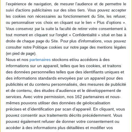
femmes dans l'histoire de l'art à travers le
monde, qu'elles aient excellé dans les genres
académiques ou participé à des mouvements
avant-gardistes. Un récit ponctué de treize
portraits d'artistes. ©Electre 2026
17,95 €
Nous et nos
partenaires
stockons et/ou accédons à des
CHARGEMENT...
informations sur un appareil, telles que les cookies, et traitons
des données personnelles telles que des identifiants uniques et
La rose écarlate : missions. Vol. 10. La fiancée
des informations standards envoyées par un appareil pour des
de la mer. Vol. 2
publicités et du contenu personnalisés, des mesures de publicité
Auteur :
Patricia Lyfoung
Éditeur :
Delcourt
et de contenu, des études d'audience et le développement de
services.
Avec votre permission, nos 162 partenaires et nous-
Jaloux de la relation qui existe entre Num, un
homme-poisson, et Marina, Loïc kidnappe ce
mêmes pouvons utiliser des données de géolocalisation
dernier afin d'utiliser ses pouvoirs. Maud,
précises et d’identification par scan d'appareil. En cliquant, vous
Guilhem et Marina tentent de le libérer.
pouvez consentir aux traitements décrits précédemment. Vous
©Electre 2026
pouvez également refuser de donner votre consentement ou
11,50 €
accéder à des informations plus détaillées et modifier vos