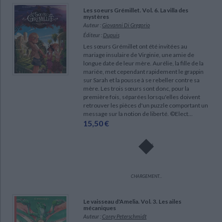
Ecologie - Environnement
Danse
Religions - Spiritualités
Les soeurs Grémillet. Vol. 6. La villa des
Bibliothèque de la Pléiade
Critique et histoire littéraire
mystères
Histoire de France
Biographies historiques
Auteur :
Giovanni Di Gregorio
Classiques scolaires
Littérature ancienne et médiévale
Éditeur :
Dupuis
Histoire - Généralités
Histoire des pays
Les sœurs Grémillet ont été invitées au
Littérature de voyage
Audio - Livres lus
mariage insulaire de Virginie, une amie de
Histoire ancienne
Géographie
longue date de leur mère. Aurélie, la fille de la
Littérature en version originale
Humour
mariée, met cependant rapidement le grappin
Culture scientifique
sur Sarah et la pousse à se rebeller contre sa
mère. Les trois sœurs sont donc, pour la
première fois, séparées lorsqu'elles doivent
retrouver les pièces d'un puzzle comportant un
message sur la notion de liberté. ©Elect...
15,50 €
CHARGEMENT...
Le vaisseau d'Amelia. Vol. 3. Les ailes
mécaniques
Auteur :
Corey Peterschmidt