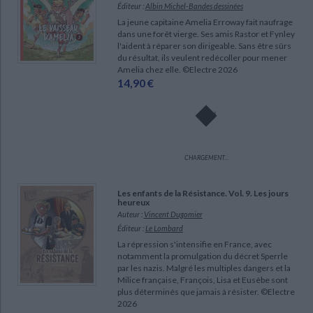
Éditeur :
Albin Michel-Bandes dessinées
La jeune capitaine Amelia Erroway fait naufrage
dans une forêt vierge. Ses amis Rastor et Fynley
l'aident à réparer son dirigeable. Sans être sûrs
du résultat, ils veulent redécoller pour mener
Amelia chez elle. ©Electre 2026
14,90 €
CHARGEMENT...
Les enfants de la Résistance. Vol. 9. Les jours
heureux
Auteur :
Vincent Dugomier
Éditeur :
Le Lombard
La répression s'intensifie en France, avec
notamment la promulgation du décret Sperrle
par les nazis. Malgré les multiples dangers et la
Milice française, François, Lisa et Eusèbe sont
plus déterminés que jamais à résister. ©Electre
2026