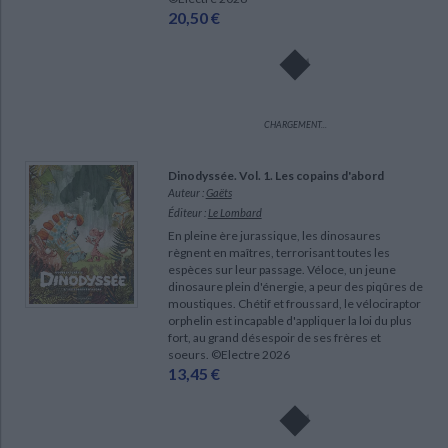
20,50 €
CHARGEMENT...
Dinodyssée. Vol. 1. Les copains d'abord
Auteur :
Gaëts
Éditeur :
Le Lombard
En pleine ère jurassique, les dinosaures
règnent en maîtres, terrorisant toutes les
espèces sur leur passage. Véloce, un jeune
dinosaure plein d'énergie, a peur des piqûres de
moustiques. Chétif et froussard, le vélociraptor
orphelin est incapable d'appliquer la loi du plus
fort, au grand désespoir de ses frères et
soeurs. ©Electre 2026
13,45 €