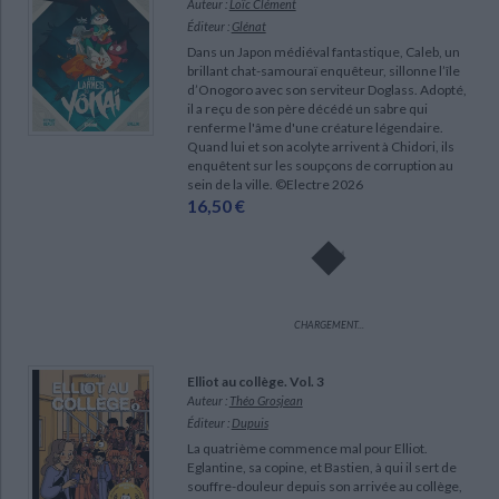
Auteur :
Loïc Clément
Éditeur :
Glénat
Dans un Japon médiéval fantastique, Caleb, un
brillant chat-samouraï enquêteur, sillonne l’île
d’Onogoro avec son serviteur Doglass. Adopté,
il a reçu de son père décédé un sabre qui
renferme l'âme d'une créature légendaire.
Quand lui et son acolyte arrivent à Chidori, ils
enquêtent sur les soupçons de corruption au
sein de la ville. ©Electre 2026
16,50 €
CHARGEMENT...
Elliot au collège. Vol. 3
Auteur :
Théo Grosjean
Éditeur :
Dupuis
La quatrième commence mal pour Elliot.
Eglantine, sa copine, et Bastien, à qui il sert de
souffre-douleur depuis son arrivée au collège,