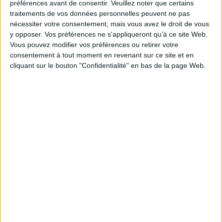
préférences avant de consentir.
Veuillez noter que certains
traitements de vos données personnelles peuvent ne pas
nécessiter votre consentement, mais vous avez le droit de vous
y opposer. Vos préférences ne s'appliqueront qu’à ce site Web.
CHARGEMENT...
Vous pouvez modifier vos préférences ou retirer votre
consentement à tout moment en revenant sur ce site et en
Taomeh & le mort immortel
cliquant sur le bouton "Confidentialité" en bas de la page Web.
Auteur :
Luca Bellini
Éditeur :
Albin Michel-Jeunesse
Perdue au coeur d'une forêt ensorcelée, la
jeune Taomeh rencontre un guerrier squelette
qui se met à veiller sur elle comme un père et
l'accompagne dans sa quête d'une amulette
sacrée. Pour maintenir ce mort en vie, la jeune
fille doit cependant percer les secrets de
l'histoire de ses ancêtres et des êtres
fantastiques qui peuplent la forêt. ©Electre
2026
14,90 €
CHARGEMENT...