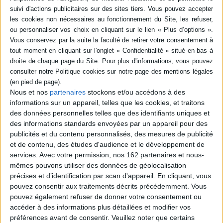
juives et non juives, et esquisse une histoire
des représentations de sa communauté dans le
monde. ©Electre 2026
16,00 €
En stock *
*stock limité
AJOUTER AU PANIER
Nous et nos
partenaires
stockons et/ou accédons à des
Ismaël contre Israël : genèse du conflit
israélo-arabe
informations sur un appareil, telles que les cookies, et traitons
Auteur :
Esther Benfredj
des données personnelles telles que des identifiants uniques et
Éditeur :
Desclée De Brouwer
des informations standards envoyées par un appareil pour des
Cette synthèse sur le conflit met en lumière un
publicités et du contenu personnalisés, des mesures de publicité
siècle d'occasions manquées entre Arabes et
et de contenu, des études d'audience et le développement de
Juifs et propose une réflexion historique et
services.
Avec votre permission, nos 162 partenaires et nous-
géopolitique convoquant aussi bien le rôle tenu
mêmes pouvons utiliser des données de géolocalisation
par les nationalismes arabes et le sionisme au
cours du XXe siècle que la Genèse à travers le
précises et d’identification par scan d'appareil. En cliquant, vous
désir de vengeance ressenti par Ismaël, enfant
pouvez consentir aux traitements décrits précédemment. Vous
adultérin d'Abraham, à l'égard d'Isaac, père
pouvez également refuser de donner votre consentement ou
d'Israël. ©Electre 2026
accéder à des informations plus détaillées et modifier vos
18,90 €
préférences avant de consentir.
Veuillez noter que certains
Disponible chez l'éditeur