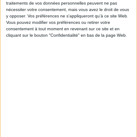
traitements de vos données personnelles peuvent ne pas
nécessiter votre consentement, mais vous avez le droit de vous
AJOUTER AU PANIER
y opposer. Vos préférences ne s'appliqueront qu’à ce site Web.
Vous pouvez modifier vos préférences ou retirer votre
Atlas des Palestiniens : un peuple en quête
consentement à tout moment en revenant sur ce site et en
d'un Etat
cliquant sur le bouton "Confidentialité" en bas de la page Web.
Auteur :
Pierre Blanc
Éditeur :
Autrement
L’histoire du peuple qui, depuis le
démantèlement de l’Empire ottoman et le
mandat britannique en 1922, cherche, sans
succès, à construire son Etat. Depuis 1948, la
moitié des Palestiniens vivent hors de leur
pays. De nos jours, malgré le soutien
international, peu d'éléments permettent
d'envisager une solution pacifique, notamment
dans les territoires occupés et colonisés par
Israël. ©Electre ...
24,00 €
Indisponible
La déclaration Balfour : cent ans après
Auteur :
Nathan Weinstock
Éditeur :
le Bord de l'eau