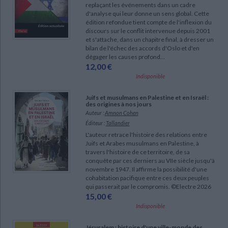
replaçant les événements dans un cadre
d'analyse qui leur donne un sens global. Cette
édition refondue tient compte de l'inflexion du
discours sur le conflit intervenue depuis 2001
et s'attache, dans un chapitre final, à dresser un
bilan de l'échec des accords d'Oslo et d'en
dégager les causes profond...
12,00 €
Indisponible
Juifs et musulmans en Palestine et en Israël :
des origines à nos jours
Auteur :
Amnon Cohen
Éditeur :
Tallandier
L'auteur retrace l'histoire des relations entre
Juifs et Arabes musulmans en Palestine, à
travers l'histoire de ce territoire, de sa
conquête par ces derniers au VIIe siècle jusqu'à
novembre 1947. Il affirme la possibilité d'une
cohabitation pacifique entre ces deux peuples
qui passerait par le compromis. ©Electre 2026
15,00 €
Indisponible
Jérusalem : histoire d'une ville-monde des