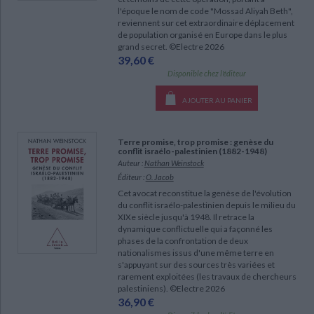
l'époque le nom de code "Mossad Aliyah Beth",
reviennent sur cet extraordinaire déplacement
de population organisé en Europe dans le plus
grand secret. ©Electre 2026
39,60 €
Disponible chez l'éditeur
AJOUTER AU PANIER
Terre promise, trop promise : genèse du
conflit israélo-palestinien (1882-1948)
Auteur :
Nathan Weinstock
Éditeur :
O. Jacob
Cet avocat reconstitue la genèse de l'évolution
CHARGEMENT...
du conflit israélo-palestinien depuis le milieu du
XIXe siècle jusqu'à 1948. Il retrace la
dynamique conflictuelle qui a façonné les
phases de la confrontation de deux
nationalismes issus d'une même terre en
s'appuyant sur des sources très variées et
rarement exploitées (les travaux de chercheurs
palestiniens). ©Electre 2026
36,90 €