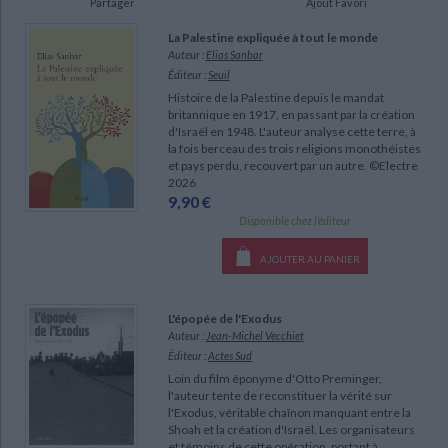
Partager
Ajout Favori
Ecologie - Environnement
Danse
Religions - Spiritualités
Bibliothèque de la Pléiade
Critique et histoire littéraire
La Palestine expliquée à tout le monde
Histoire de France
Biographies historiques
Auteur :
Elias Sanbar
Classiques scolaires
Littérature ancienne et médiévale
Éditeur :
Seuil
Histoire - Généralités
Histoire des pays
Littérature de voyage
Audio - Livres lus
Histoire de la Palestine depuis le mandat
britannique en 1917, en passant par la création
Histoire ancienne
Géographie
Littérature en version originale
d'Israël en 1948. L'auteur analyse cette terre, à
Humour
la fois berceau des trois religions monothéistes
Culture scientifique
et pays perdu, recouvert par un autre. ©Electre
2026
9,90 €
Disponible chez l'éditeur
AJOUTER AU PANIER
L'épopée de l'Exodus
Auteur :
Jean-Michel Vecchiet
Éditeur :
Actes Sud
Loin du film éponyme d'Otto Preminger,
l'auteur tente de reconstituer la vérité sur
l'Exodus, véritable chaînon manquant entre la
Shoah et la création d'Israël. Les organisateurs
et témoins de cette opération, portant à