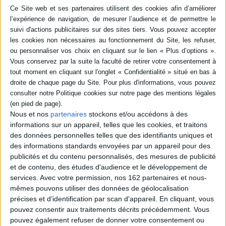
fréquentation de son collègue Billy Boy le
plongent dans un univers où règne la
sorcellerie. Face aux différents complots et
conspirations, il se lance dans une quête
moraliste impossible pour sauver l'humanité.
©Electre 2026
26,00 €
Expédié sous 10 à 15 j.
AJOUTER AU PANIER
Nous et nos
partenaires
stockons et/ou accédons à des
Rocky
informations sur un appareil, telles que les cookies, et traitons
Auteur :
Martin Kellerman
des données personnelles telles que des identifiants uniques et
Éditeur :
Huber Editions
des informations standards envoyées par un appareil pour des
Une chronique malicieuse du quotidien de
publicités et du contenu personnalisés, des mesures de publicité
Rocky, un jeune chien, et d'un groupe de
et de contenu, des études d'audience et le développement de
personnages, qui enchaînent les colocations
services.
Avec votre permission, nos 162 partenaires et nous-
ratées, les fêtes calamiteuses, un voyage
catastrophique aux Etats-Unis et des réveils
mêmes pouvons utiliser des données de géolocalisation
difficiles. ©Electre 2026
précises et d’identification par scan d'appareil. En cliquant, vous
26,90 €
pouvez consentir aux traitements décrits précédemment. Vous
Indisponible
pouvez également refuser de donner votre consentement ou