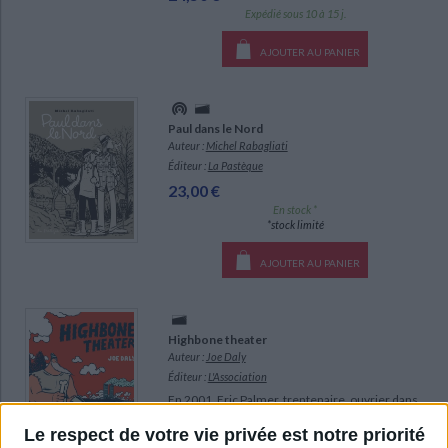
Expédié sous 10 à 15 j.
AJOUTER AU PANIER
Paul dans le Nord
Auteur :
Michel Rabagliati
Éditeur :
La Pastèque
23,00 €
En stock *
*stock limité
AJOUTER AU PANIER
Highbone theater
Auteur :
Joe Daly
Éditeur :
L'Association
En 2001, Eric Palmer, trentenaire, ouvrier dans
une usine de papier, vit en colocation avec son
Le respect de votre vie privée est notre priorité
copain Perry. Ses visions oniriques et la