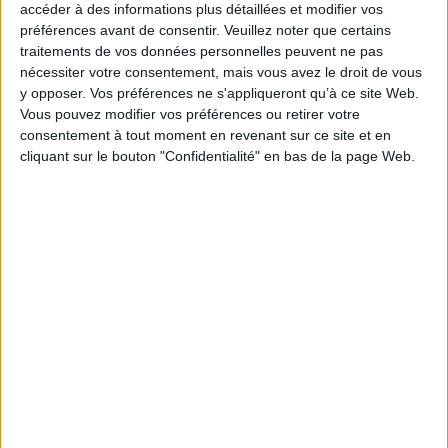
accéder à des informations plus détaillées et modifier vos
préférences avant de consentir.
Veuillez noter que certains
Capitaine Mulet
traitements de vos données personnelles peuvent ne pas
Auteur :
Sophie Guerrive
nécessiter votre consentement, mais vous avez le droit de vous
Éditeur :
Editions 2024
y opposer. Vos préférences ne s'appliqueront qu’à ce site Web.
Le naïf et enthousiaste capitaine Mulet se voit
confier par le roi de France une mission
Vous pouvez modifier vos préférences ou retirer votre
d'exploration qui doit le mener aux confins du
consentement à tout moment en revenant sur ce site et en
monde. Lorsque son navire accoste sur une
cliquant sur le bouton "Confidentialité" en bas de la page Web.
terre inconnue, il hésite entre la revendiquer
au nom du roi ou s'y installer et y créer son
propre royaume. C'est le début pour lui d'un
long périple à travers le monde moyenâgeux.
©Electre 2026
25,00 €
Indisponible
L'étrange
Auteur :
Jérôme Ruillier
Éditeur :
Agrume
Un album graphique sur les thèmes de
l'immigration, des discriminations et des abus
dont sont victimes les immigrés mais aussi sur
la situation d'isolement et de vulnérabilité dans