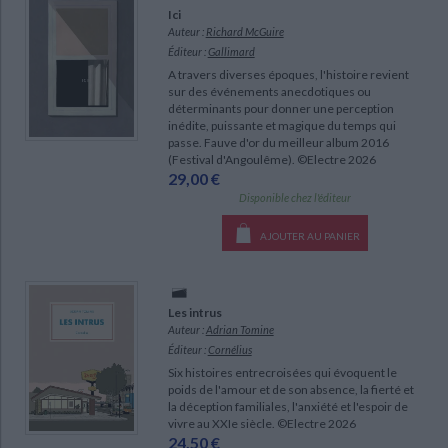
Ecologie - Environnement
Danse
Religions - Spiritualités
Ici
Bibliothèque de la Pléiade
Critique et histoire littéraire
Auteur :
Richard McGuire
Histoire de France
Biographies historiques
Éditeur :
Gallimard
Classiques scolaires
Littérature ancienne et médiévale
A travers diverses époques, l'histoire revient
Histoire - Généralités
Histoire des pays
sur des événements anecdotiques ou
Littérature de voyage
Audio - Livres lus
déterminants pour donner une perception
Histoire ancienne
Géographie
inédite, puissante et magique du temps qui
Littérature en version originale
Humour
passe. Fauve d'or du meilleur album 2016
Culture scientifique
(Festival d'Angoulême). ©Electre 2026
29,00 €
Disponible chez l'éditeur
CHARGEMENT...
AJOUTER AU PANIER
Les intrus
Auteur :
Adrian Tomine
Éditeur :
Cornélius
Six histoires entrecroisées qui évoquent le
poids de l'amour et de son absence, la fierté et
la déception familiales, l'anxiété et l'espoir de
vivre au XXIe siècle. ©Electre 2026
24,50 €