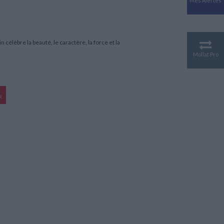
Mes Alertes
Antiquité
Mythologies
GÉOGRAPHIE
Géographie - Démographie -
célèbre la beauté, le caractère, la force et la
Territoire
Mollat Pro
CULTURE SCIENTIFIQUE
Essais scientifique
Astronomie
R