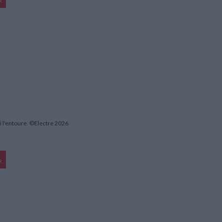
R
i l'entoure. ©Electre 2026
R