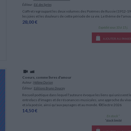
Éditeur :
Ed. des Syrtes
Coffret regroupant les deux volumes des Poèmes de Russie (1912-1920)
les joies et les douleurs de cette période de sa vie. Le thème de l'amo
28,00 €
Expédié sous 10 à 15 j.
AJOUTER AU PANIE
Coeurs, comme livres d'amour
Auteur :
Hélène Dorion
Éditeur :
Editions Bruno Doucey
Recueil poétique dans lequel l'auteure évoque les liens qui unissent le 
entrelacs d'images et de résonances musicales, une approche du vivant
et à la poésie, ainsi qu'aux paysages et au monde. ©Electre 2026
14,50 €
En stock *
*stock limité