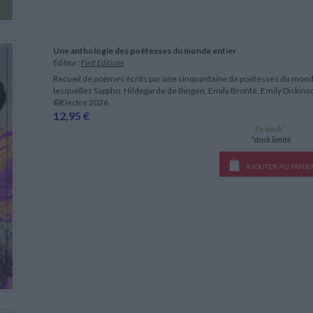
Une anthologie des poétesses du monde entier
Éditeur :
First Editions
Recueil de poèmes écrits par une cinquantaine de poétesses du monde e
lesquelles Sappho, Hildegarde de Bingen, Emily Brontë, Emily Dickinson
©Electre 2026
12,95 €
En stock *
*stock limité
AJOUTER AU PANIE