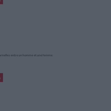
R
charnelles entre un homme et une femme.
R