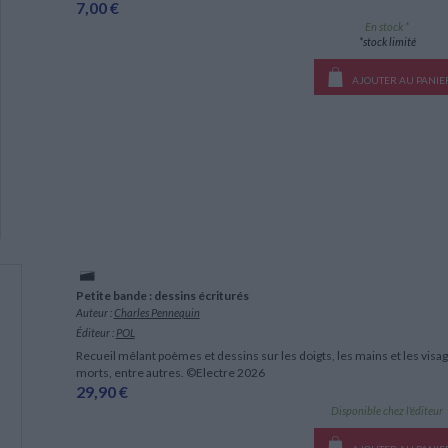
7,00 €
En stock *
*stock limité
AJOUTER AU PANIE
Petite bande : dessins écriturés
Auteur :
Charles Pennequin
Éditeur :
POL
Recueil mêlant poèmes et dessins sur les doigts, les mains et les visage
morts, entre autres. ©Electre 2026
29,90 €
Disponible chez l'éditeur