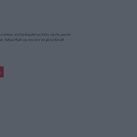
ntier, de l'Antiquité au XXIe siècle, parmi
, Sylvia Plath ou encore Virginia Woolf.
R