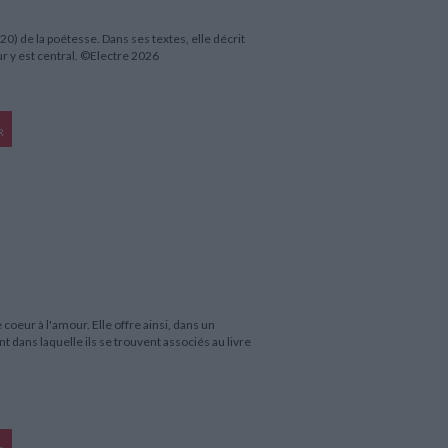
 de la poétesse. Dans ses textes, elle décrit
ur y est central. ©Electre 2026
R
coeur à l'amour. Elle offre ainsi, dans un
 dans laquelle ils se trouvent associés au livre