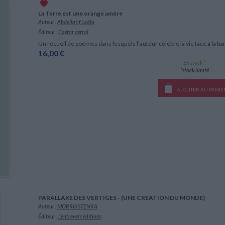
La Terre est une orange amère
Auteur :
Abdellatif Laâbi
Éditeur :
Castor astral
Un recueil de poèmes dans lesquels l'auteur célèbre la vie face à la b
16,00 €
En stock *
*stock limité
AJOUTER AU PANIE
PARALLAXE DES VERTIGES - (UNE CREATION DU MONDE)
Auteur :
MORRIS STENKA
Éditeur :
L'entrevers éditions