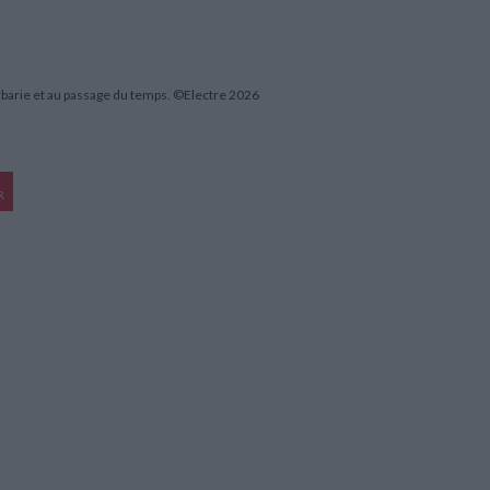
arbarie et au passage du temps. ©Electre 2026
R