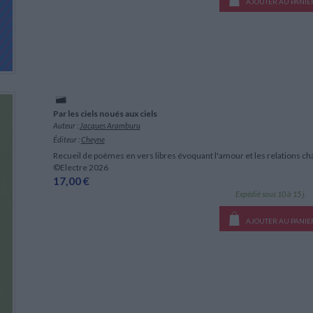
AJOUTER AU PANIE
Par les ciels noués aux ciels
Auteur :
Jacques Aramburu
Éditeur :
Cheyne
Recueil de poèmes en vers libres évoquant l'amour et les relations 
©Electre 2026
17,00 €
Expédié sous 10 à 15 j.
AJOUTER AU PANIE