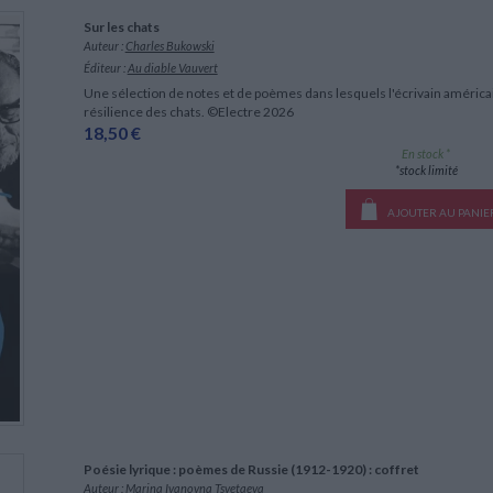
LITTÉRATURE DE VOYAGE
Dictionnaires Français
Histoire moderne
Relations et politiques
Sur les chats
internationales
Dictionnaires Bilingues
Récits des voyageurs et des
Histoire contemporaine
Auteur :
Charles Bukowski
explorateurs
Sécurité nationale - Défense
Langues universitaires -
BIOGRAPHIES HISTORIQUES
Éditeur :
Au diable Vauvert
Dictionnaires et méthodes
ECOLOGIE - ENVIRONNEMENT
Biographies historiques
Une sélection de notes et de poèmes dans lesquels l'écrivain américain 
Méthodes Langues Grand public
résilience des chats. ©Electre 2026
Ecologie
Français langues étrangères
HISTOIRE - GÉNÉRALITÉS
18,50 €
Historiographie
En stock *
*stock limité
Etudes historiques
Généalogie - Héraldique
AJOUTER AU PANIE
CHARGEMENT...
Franc-maçonnerie
Poésie lyrique : poèmes de Russie (1912-1920) : coffret
Auteur :
Marina Ivanovna Tsvetaeva