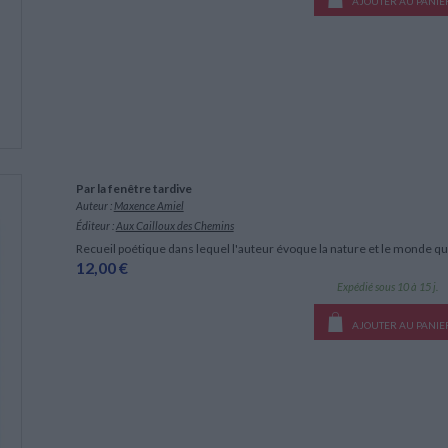
AJOUTER AU PANIE
Par la fenêtre tardive
Auteur :
Maxence Amiel
Éditeur :
Aux Cailloux des Chemins
Recueil poétique dans lequel l'auteur évoque la nature et le monde qu
12,00 €
Expédié sous 10 à 15 j.
AJOUTER AU PANIE