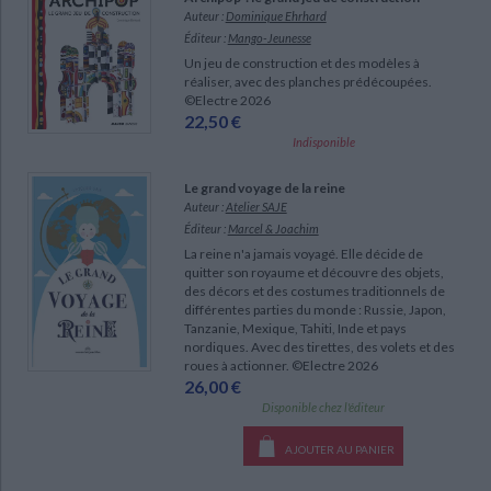
Ecologie - Environnement
Danse
Religions - Spiritualités
Auteur :
Dominique Ehrhard
Bibliothèque de la Pléiade
Critique et histoire littéraire
Éditeur :
Mango-Jeunesse
Histoire de France
Biographies historiques
Un jeu de construction et des modèles à
Classiques scolaires
Littérature ancienne et médiévale
réaliser, avec des planches prédécoupées.
Histoire - Généralités
Histoire des pays
©Electre 2026
Littérature de voyage
Audio - Livres lus
22,50 €
Histoire ancienne
Géographie
Indisponible
Littérature en version originale
Humour
Culture scientifique
Le grand voyage de la reine
Auteur :
Atelier SAJE
Éditeur :
Marcel & Joachim
La reine n'a jamais voyagé. Elle décide de
quitter son royaume et découvre des objets,
des décors et des costumes traditionnels de
différentes parties du monde : Russie, Japon,
Tanzanie, Mexique, Tahiti, Inde et pays
nordiques. Avec des tirettes, des volets et des
roues à actionner. ©Electre 2026
CHARGEMENT...
26,00 €
Disponible chez l'éditeur
AJOUTER AU PANIER