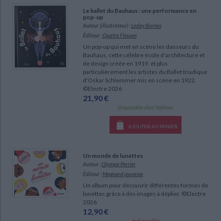
Le ballet du Bauhaus : une performance en
pop-up
Auteur (illustrateur) :
Lesley Barnes
Éditeur :
Quatre Fleuves
Un pop-up qui met en scène les danseurs du
Bauhaus, cette célèbre école d'architecture et
de design créée en 1919, et plus
particulièrement les artistes du Ballet triadique
d'Oskar Schlemmer mis en scène en 1922.
©Electre 2026
21,90 €
Disponible chez l'éditeur
AJOUTER AU PANIER
Un monde de lunettes
Auteur :
Olympe Perrier
Éditeur :
Magnard jeunesse
Un album pour découvrir différentes formes de
lunettes grâce à des images à déplier. ©Electre
2026
12,90 €
Indisponible