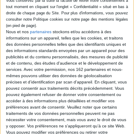
6,90 €
Disponible chez l'éditeur
AJOUTER AU PANIER
Nous et nos
partenaires
stockons et/ou accédons à des
Imagine un jardin
informations sur un appareil, telles que les cookies, et traitons
Auteur :
Hélène Druvert
des données personnelles telles que des identifiants uniques et
Éditeur :
Gautier-Languereau
des informations standards envoyées par un appareil pour des
En suivant un papillon, Tom découvre au fond de
publicités et du contenu personnalisés, des mesures de publicité
son jardin une jungle luxuriante remplie de
et de contenu, des études d'audience et le développement de
félins majestueux, d'oiseaux colorés et de
fleurs parfumées. Un album avec des découpes
services.
Avec votre permission, nos 162 partenaires et nous-
au laser. ©Electre 2026
mêmes pouvons utiliser des données de géolocalisation
19,95 €
précises et d’identification par scan d'appareil. En cliquant, vous
Disponible chez l'éditeur
pouvez consentir aux traitements décrits précédemment. Vous
pouvez également refuser de donner votre consentement ou
AJOUTER AU PANIER
accéder à des informations plus détaillées et modifier vos
préférences avant de consentir.
Veuillez noter que certains
traitements de vos données personnelles peuvent ne pas
Le songe d'or
Auteur :
Anne-Florence Lemasson
nécessiter votre consentement, mais vous avez le droit de vous
Éditeur :
Ed. des Grandes personnes
y opposer. Vos préférences ne s'appliqueront qu’à ce site Web.
Le rêve de Midas se concrétise et il peut
Vous pouvez modifier vos préférences ou retirer votre