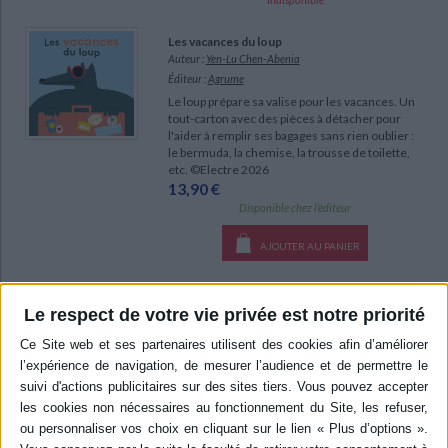
Les vacances du loup
Auteur :
Yen-Lu Chen-Abenia
Éditeur :
Agrume
Le loup prépare sa valise pour les vacances. Un
tout-carton avec des pièces à détacher pour
l'aider à remplir ses bagages sans rien oublier :
le bermuda, la chemise, la trousse de toilette,
etc. ©Electre 2026
13,90 €
Disponible chez l'éditeur
AJOUTER AU PANIER
Dinogommettes : apprends à compter avec les
Le respect de votre vie privée est notre priorité
dinosaures !
Auteur :
Peggy Nille
Éditeur :
Actes Sud jeunesse
Un album pour apprendre à compter grâce à des
gommettes de dinosaures repositionnables, à
placer sur des planches illustrées. ©Electre
2026