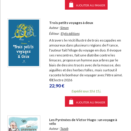
AJOUTER AU PANIER
Trois petits voyages à deux
Auteur :
Simon
Éditeur :
Elytis éditions
A travers le récit illustré de trois escapades en
amoureux dans plusieurs régions de France,
l'auteur fait l'éloge du voyage en duo. Il évoque
ses rencontres, fait une diatribe contre les
limaces, propose un hymne aux arbres par le
biais de dessins tracés avec de la mousse, des
aiguilles et des herbes folles, mais surtout il
raconte le bonheur de voyager avec l'être aimé.
©Electre 2026
22,90 €
Expédié sous 10 à 15 j.
AJOUTER AU PANIER
Les Pyrénées de Victor Hugo : un voyage à
vélo
Auteur :
Tazab