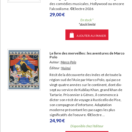
des comédies musicales, Hollywood ou encore
l'alcoolisme. ©Electre 2026
29,00 €
En stock *
*stock limité
AJOUTER AU PANIER
Le livre des merveilles : les aventures de Marco
Polo
Auteur :
Marco Polo
Éditeur :
Nuinui
Récit de la découverte des Indes et de toute la
région sud de l'Asie par Marco Polo, qui passe
vingt-quatre années sur le continent, dont dix-
sept au service de Kubilay Khan, grand khan de
Tartarie. Prisonnier à Gênes, il commence à
dicter son récit de voyage à Rusticello de Pise,
son compagnon d'infortune. Adaptation
moderne présentant les passages les plus
significatifs de l'oeuvre. ©Electre ...
24,90 €
Disponible chez l'éditeur