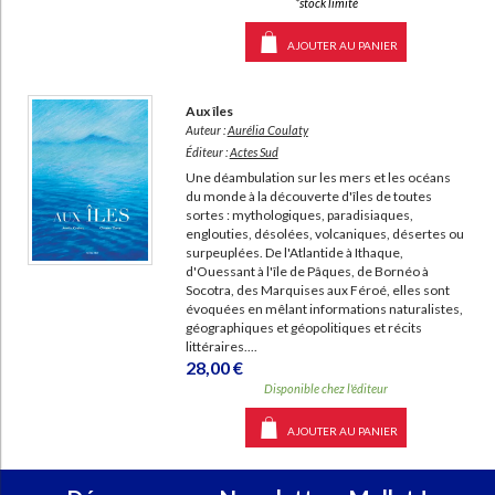
*stock limité
AJOUTER AU PANIER
Aux îles
Auteur :
Aurélia Coulaty
Éditeur :
Actes Sud
Une déambulation sur les mers et les océans
du monde à la découverte d'îles de toutes
sortes : mythologiques, paradisiaques,
englouties, désolées, volcaniques, désertes ou
surpeuplées. De l'Atlantide à Ithaque,
d'Ouessant à l'île de Pâques, de Bornéo à
Socotra, des Marquises aux Féroé, elles sont
évoquées en mêlant informations naturalistes,
géographiques et géopolitiques et récits
littéraires....
28,00 €
Disponible chez l'éditeur
AJOUTER AU PANIER