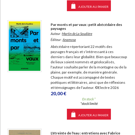
AJOUTER AU PANIER
Par monts et par vaux : petit abécédaire des
paysages
Auteur :
Martin de La Soudière
Éditeur :
Anamosa
Abécédaire répertoriant 22 motifs des
paysages français et s'intéressant à ces
derniers dans leur globalité. Bien que beaucoup
de lieux soient nommés et géolocalisés,
l'auteur souhaite parler de la montagne ou de la
plaine, par exemple, de manière générale.
Chaque motif est accompagné de textes
poétiques et littéraires, ainsi que de réflexions
et témoignages de l'auteur. ©Electre 2026
20,00 €
En stock *
*stock limité
AJOUTER AU PANIER
L'étreinte de l'eau : entretiens avec Fabrice