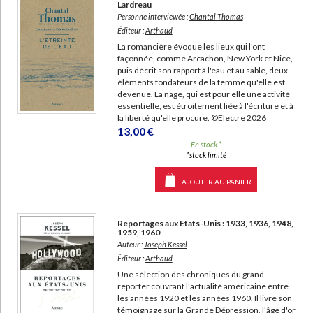
Lardreau
Personne interviewée :
Chantal Thomas
Éditeur :
Arthaud
La romancière évoque les lieux qui l'ont
façonnée, comme Arcachon, New York et Nice,
puis décrit son rapport à l'eau et au sable, deux
éléments fondateurs de la femme qu'elle est
devenue. La nage, qui est pour elle une activité
essentielle, est étroitement liée à l'écriture et à
la liberté qu'elle procure. ©Electre 2026
13,00 €
En stock *
*stock limité
AJOUTER AU PANIER
Reportages aux Etats-Unis : 1933, 1936, 1948,
1959, 1960
Auteur :
Joseph Kessel
Éditeur :
Arthaud
Une sélection des chroniques du grand
reporter couvrant l'actualité américaine entre
les années 1920 et les années 1960. Il livre son
témoignage sur la Grande Dépression, l'âge d'or