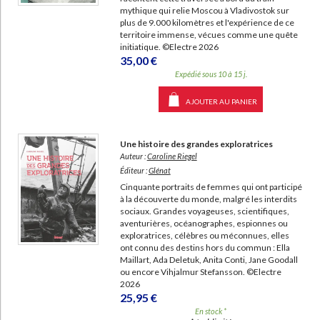
mythique qui relie Moscou à Vladivostok sur
plus de 9.000 kilomètres et l'expérience de ce
territoire immense, vécues comme une quête
initiatique. ©Electre 2026
35,00 €
Expédié sous 10 à 15 j.
AJOUTER AU PANIER
Une histoire des grandes exploratrices
Auteur :
Caroline Riegel
Éditeur :
Glénat
Cinquante portraits de femmes qui ont participé
à la découverte du monde, malgré les interdits
sociaux. Grandes voyageuses, scientifiques,
aventurières, océanographes, espionnes ou
exploratrices, célèbres ou méconnues, elles
ont connu des destins hors du commun : Ella
Maillart, Ada Deletuk, Anita Conti, Jane Goodall
ou encore Vihjalmur Stefansson. ©Electre
2026
25,95 €
En stock *