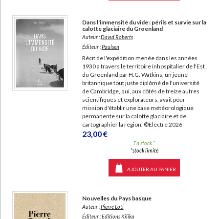
Dans l'immensité du vide : périls et survie sur la
calotte glaciaire du Groenland
Auteur :
David Roberts
Éditeur :
Paulsen
Récit de l'expédition menée dans les années
1930 à travers le territoire inhospitalier de l'Est
du Groenland par H.G. Watkins, un jeune
britannique tout juste diplômé de l'université
de Cambridge, qui, aux côtés de treize autres
scientifiques et explorateurs, avait pour
mission d'établir une base météorologique
permanente sur la calotte glaciaire et de
cartographier la région. ©Electre 2026
23,00 €
En stock *
*stock limité
AJOUTER AU PANIER
Nouvelles du Pays basque
Auteur :
Pierre Loti
Éditeur :
Editions Kilika