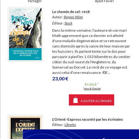
Partager
Ajout Favori
Ecologie - Environnement
Danse
Religions - Spiritualités
Bibliothèque de la Pléiade
Critique et histoire littéraire
Le chemin de sel : récit
Histoire de France
Biographies historiques
Auteur :
Raynor Winn
Classiques scolaires
Littérature ancienne et médiévale
Éditeur :
Stock
Histoire - Généralités
Histoire des pays
Littérature de voyage
Audio - Livres lus
Dans la même semaine, l'auteure et son mari
Moth apprennent que ce dernier est atteint
Histoire ancienne
Géographie
Littérature en version originale
d'une maladie dégénérative et se retrouvent
Humour
sans domicile après la saisie de leur maison par
Culture scientifique
les huissiers. Ils partent tente sur le dos pour
parcourir à pied les 1.013 kilomètres du sentier
côtier du sud-ouest de l'Angleterre, du
Somerset au Dorset. Le récit de ce voyage est
aussi celui d'une renaissance. ©E...
23,00 €
En stock *
*stock limité
AJOUTER AU PANIER
L'Orient-Express raconté par les écrivains
Éditeur :
Libretto
De Guillaume Apollinaire à Graham Greene,
d'Agatha Christie à Jean Giraudoux en passant