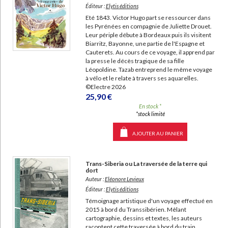
Éditeur :
Elytis éditions
Eté 1843. Victor Hugo part se ressourcer dans
les Pyrénées en compagnie de Juliette Drouet.
Leur périple débute à Bordeaux puis ils visitent
Biarritz, Bayonne, une partie de l'Espagne et
Cauterets. Au cours de ce voyage, il apprend par
la presse le décès tragique de sa fille
Léopoldine. Tazab entreprend le même voyage
à vélo et le relate à travers ses aquarelles.
©Electre 2026
25,90 €
En stock *
*stock limité
AJOUTER AU PANIER
Trans-Siberia ou La traversée de la terre qui
dort
Auteur :
Eléonore Levieux
Éditeur :
Elytis éditions
Témoignage artistique d'un voyage effectué en
2015 à bord du Transsibérien. Mêlant
cartographie, dessins et textes, les auteurs
racontent cette traversée à bord du train