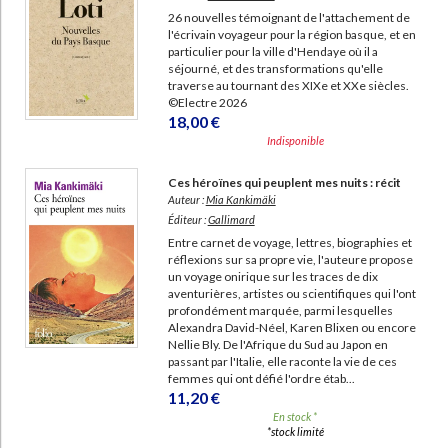
26 nouvelles témoignant de l'attachement de
l'écrivain voyageur pour la région basque, et en
particulier pour la ville d'Hendaye où il a
séjourné, et des transformations qu'elle
traverse au tournant des XIXe et XXe siècles.
©Electre 2026
18,00 €
Indisponible
Ces héroïnes qui peuplent mes nuits : récit
Auteur :
Mia Kankimäki
Éditeur :
Gallimard
Entre carnet de voyage, lettres, biographies et
réflexions sur sa propre vie, l'auteure propose
un voyage onirique sur les traces de dix
aventurières, artistes ou scientifiques qui l'ont
profondément marquée, parmi lesquelles
Alexandra David-Néel, Karen Blixen ou encore
Nellie Bly. De l'Afrique du Sud au Japon en
passant par l'Italie, elle raconte la vie de ces
femmes qui ont défié l'ordre étab...
11,20 €
En stock *
*stock limité