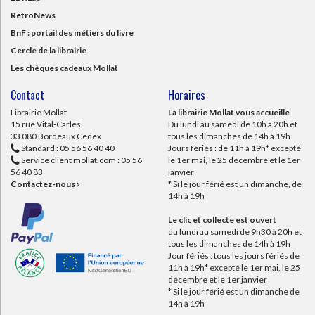
RetroNews
BnF : portail des métiers du livre
Cercle de la librairie
Les chèques cadeaux Mollat
Contact
Horaires
Librairie Mollat
La librairie Mollat vous accueille
15 rue Vital-Carles
Du lundi au samedi de 10h à 20h et
33 080 Bordeaux Cedex
tous les dimanches de 14h à 19h
Standard :
05 56 56 40 40
Jours fériés : de 11h à 19h* excepté
Service client mollat.com :
05 56
le 1er mai, le 25 décembre et le 1er
56 40 83
janvier
Contactez-nous
* Si le jour férié est un dimanche, de
14h à 19h
Le clic et collecte est ouvert
du lundi au samedi de 9h30 à 20h et
tous les dimanches de 14h à 19h
Jour fériés : tous les jours fériés de
11h à 19h* excepté le 1er mai, le 25
décembre et le 1er janvier
* Si le jour férié est un dimanche de
14h à 19h