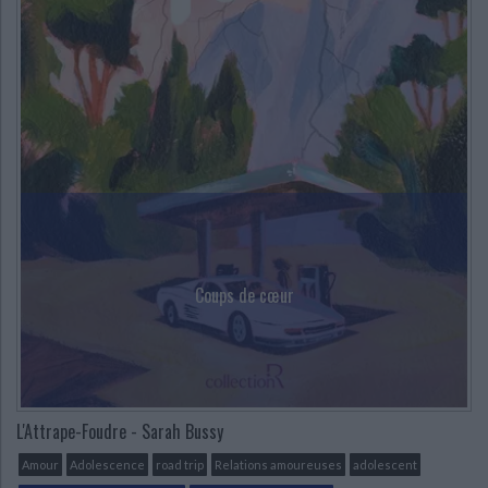
Ecologie - Environnement
Danse
Religions - Spiritualités
Bibliothèque de la Pléiade
Critique et histoire littéraire
Histoire de France
Biographies historiques
Classiques scolaires
Littérature ancienne et médiévale
Histoire - Généralités
Histoire des pays
CHARGEMENT...
Littérature de voyage
Audio - Livres lus
Histoire ancienne
Géographie
Littérature en version originale
Humour
Culture scientifique
Coups de cœur
L'Attrape-Foudre - Sarah Bussy
Amour
Adolescence
road trip
Relations amoureuses
adolescent