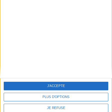
Découvrez nos Newsletters Mollat !
JE M'INSCRIS
Informations pratiques
Conditions d'utilisation du site
Qui sommes-nous
Mentions Légales
Frais de port & Livraison
Conditions Générales de Vente
À votre service
J'ACCEPTE
Offres d'emploi
Offres Partenaires
PLUS D'OPTIONS
À découvrir
JE REFUSE