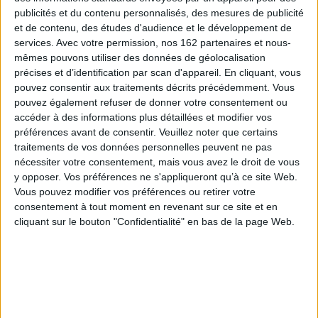
Littérature en langue française
publicités et du contenu personnalisés, des mesures de publicité
et de contenu, des études d'audience et le développement de
Emilie Guillaumin - Soleil invaincu
services.
Avec votre permission, nos 162 partenaires et nous-
Comment se libérer d'une vie trop connectée pour retrouver l'essentiel ?
mêmes pouvons utiliser des données de géolocalisation
Emilie Guillaumin vous présente son ouvrage "Soleil invaincu" aux éditions
précises et d’identification par scan d'appareil. En cliquant, vous
Grasset.
pouvez consentir aux traitements décrits précédemment. Vous
Lire la suite
pouvez également refuser de donner votre consentement ou
accéder à des informations plus détaillées et modifier vos
préférences avant de consentir.
Veuillez noter que certains
traitements de vos données personnelles peuvent ne pas
nécessiter votre consentement, mais vous avez le droit de vous
y opposer. Vos préférences ne s'appliqueront qu’à ce site Web.
Vous pouvez modifier vos préférences ou retirer votre
consentement à tout moment en revenant sur ce site et en
cliquant sur le bouton "Confidentialité" en bas de la page Web.