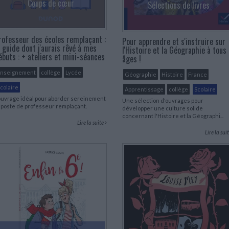
Coups de cœur
LITTÉRATURE DE VOYAGE
Sélections de livres
Dictionnaires Français
Histoire moderne
Relations et politiques
internationales
Dictionnaires Bilingues
Récits des voyageurs et des
Histoire contemporaine
explorateurs
Sécurité nationale - Défense
Langues universitaires -
BIOGRAPHIES HISTORIQUES
Dictionnaires et méthodes
rofesseur des écoles remplaçant :
Pour apprendre et s'instruire sur
ECOLOGIE - ENVIRONNEMENT
Biographies historiques
Méthodes Langues Grand public
e guide dont j'aurais rêvé à mes
l'Histoire et la Géographie à tous
Ecologie
ébuts : + ateliers et mini-séances
Français langues étrangères
âges !
HISTOIRE - GÉNÉRALITÉS
Historiographie
Enseignement
collège
Lycée
Géographie
Histoire
France
Etudes historiques
colaire
Apprentissage
collège
Scolaire
Généalogie - Héraldique
ouvrage idéal pour aborder sereinement
Une sélection d'ouvrages pour
Franc-maçonnerie
 poste de professeur remplaçant.
développer une culture solide
concernant l'Histoire et la Géographi...
Lire la suite
Lire la sui