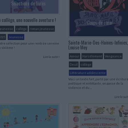
Sélections de livres
e collège, une nouvelle aventure !
Coups de cœur
Jeunesse
collège
roman jeunesse
025
Jeunesse
Sainte-Marie-Des-Haines-Infinies,
tre sélection pour une rentrée sereine
Louise Mey
 sixième !
Amour
Harcèlement
Vengeance
Lire la suite
Deuil
collège
Littérature adolescente
Voici un texte fort, porté par une écritur
poétique et entêtante, on passe de la
violence et du ...
Lire la sui