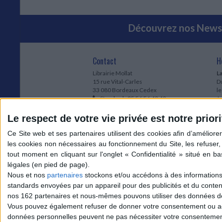
Découvrez nos Newsl
Contact
H
Librairie Mollat
La
15 rue Vital-Carles
Du
33 080 Bordeaux Cedex
l
Standard :
05 56 56 40 40
Jo
Service client mollat.com :
05 56 56 40
1e
83
* 
Le respect de votre vie privée est notre priori
Contactez-nous
à
Le
du
l
Jo
1
Nous et nos
partenaires
stockons et/ou accédons à des informations s
et
standards envoyées par un appareil pour des publicités et du conte
* 
nos 162 partenaires et nous-mêmes pouvons utiliser des données de g
1
Vous pouvez également refuser de donner votre consentement ou accé
Vo
données personnelles peuvent ne pas nécessiter votre consentement,