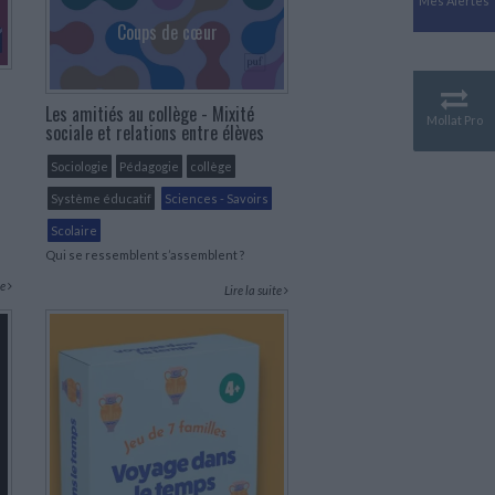
Mes Alertes
Antiquité
Coups de cœur
Mythologies
GÉOGRAPHIE
Géographie - Démographie -
Les amitiés au collège - Mixité
Territoire
Mollat Pro
sociale et relations entre élèves
CULTURE SCIENTIFIQUE
Sociologie
Pédagogie
collège
Essais scientifique
Astronomie
Système éducatif
Sciences - Savoirs
Scolaire
Qui se ressemblent s’assemblent ?
te
Lire la suite