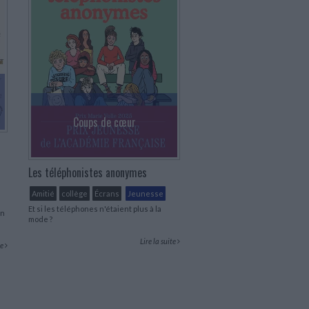
Coups de cœur
Les téléphonistes anonymes
Amitié
collège
Écrans
Jeunesse
Et si les téléphones n'étaient plus à la
en
mode ?
Lire la suite
te