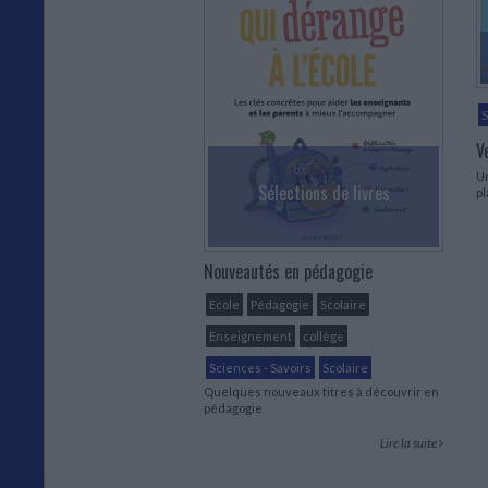
S
V
Un
Sélections de livres
pl
Nouveautés en pédagogie
Ecole
Pédagogie
Scolaire
Enseignement
collège
Sciences - Savoirs
Scolaire
Quelques nouveaux titres à découvrir en
pédagogie
Lire la suite