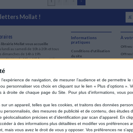
1
2
3
4
etters Mollat !
JE
oraires
Informations
À votr
pratiques
 librairie Mollat vous accueille
Offres 
 lundi au samedi de 10h à 20h et tous
Conditions d'utilisation
es dimanches de 14h à 19h
Offres 
du site
urs fériés : de 11h à 19h* excepté le
Qui sommes-nous
r mai, le 25 décembre et le 1er janvier
Si le jour férié est un dimanche, de 14h
té
Mentions Légales
 19h
Frais de port & Livraison
 clic et collecte est ouvert
Conditions Générales
 lundi au samedi de 9h30 à 20h et tous
de Vente
es dimanches de 14h à 19h
ur fériés : tous les jours fériés de 11h à
9h* excepté le 1er mai, le 25 décembre
ur un appareil, telles que les cookies, et traitons des données personn
 le 1er janvier
nu personnalisés, des mesures de publicité et de contenu, des études 
Si le jour férié est un dimanche de 14h à
éolocalisation précises et d’identification par scan d'appareil. En cl
9h
der à des informations plus détaillées et modifier vos préférences av
ir le détail des horaires & accès
 mais vous avez le droit de vous y opposer. Vos préférences ne s'app