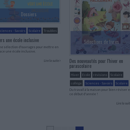
Dossiers
ciences - Savoirs
Scolaire
Troubles
ers une école inclusive
Sélections de livres
e sélection d'ouvrages pour mettre en
ace une école inclusive.
Des nouveautés pour l'hiver en
Lire la suite
parascolaire
Hiver
Ecole
révisions
Scolaire
collège
Sciences - Savoirs
Scolaire
Du travail à la maison pour bien réviser 
ce début d'année !
Lire la sui