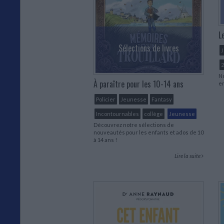
L
Sélections de livres
2
No
À paraître pour les 10-14 ans
en
Policier
Jeunesse
Fantasy
Incontournables
collège
Jeunesse
Découvrez notre sélections de
nouveautés pour les enfants et ados de 10
à 14 ans !
Lire la suite