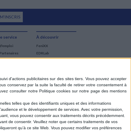
 M'INSCRIS
e service
À découvrir
d'emploi
FeniXX
Partenaires
EDRLab
RetroNews
BnF : portail des métiers
du livre
Cercle de la librairie
Les chèques cadeaux
Mollat
elles telles que des identifiants uniques et des informations
d'audience et le développement de services.
Avec votre permission,
iquant, vous pouvez consentir aux traitements décrits précédemment.
ant de consentir.
Veuillez noter que certains traitements de vos
liqueront qu’à ce site Web. Vous pouvez modifier vos préférences