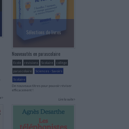
Sélections de livres
Nouveautés en parascolaire
Ecole
révisions
Scolaire
collège
parascolaire
Sciences - Savoirs
Scolaire
e
De nouveaux titres pour pouvoir réviser
efficacement !
te
Lire la suite