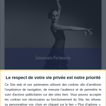
Événements Partenaires
NOSTALGIA, avec Karyne Arys
Le respect de votre vie privée est notre priorité
Arts de la scène
Danse
Flamenco
Le 05/02/2019
Le Mardi 5 février à 20h30 au Théâtre Trianon.
Lire la suite