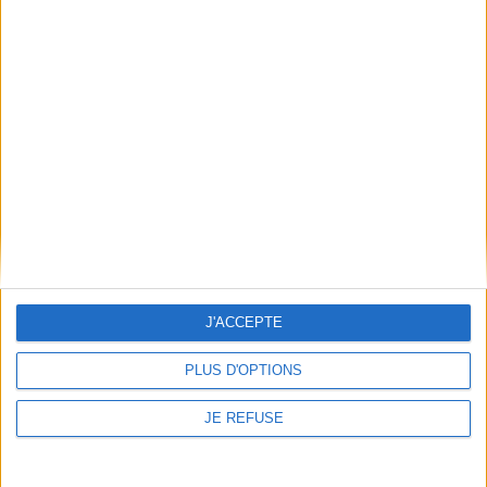
Le 17/02/2017
Le Pin Galant
Divers
Quand le flamenco et le hip-hop se rencontrent
Lire la suite
1
Découvrez nos Newsletters Mollat !
JE M'INSCRIS
J'ACCEPTE
Informations pratiques
PLUS D'OPTIONS
Conditions d'utilisation du site
Qui sommes-nous
JE REFUSE
Mentions Légales
Frais de port & Livraison