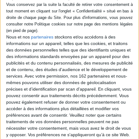
Nous et nos
partenaires
stockons et/ou accédons à des
informations sur un appareil, telles que les cookies, et traitons
des données personnelles telles que des identifiants uniques et
des informations standards envoyées par un appareil pour des
publicités et du contenu personnalisés, des mesures de publicité
et de contenu, des études d'audience et le développement de
services.
Avec votre permission, nos 162 partenaires et nous-
Événements Partenaires
mêmes pouvons utiliser des données de géolocalisation
précises et d’identification par scan d'appareil. En cliquant, vous
pouvez consentir aux traitements décrits précédemment. Vous
Renaud Garcia-Fons & Dorantes
pouvez également refuser de donner votre consentement ou
accéder à des informations plus détaillées et modifier vos
Musique
Sorties
Spectacles
préférences avant de consentir.
Veuillez noter que certains
Le 17/03/2017
traitements de vos données personnelles peuvent ne pas
Le Rocher de Palmer
nécessiter votre consentement, mais vous avez le droit de vous
Un contrebassiste et un pianiste palpitants témoignent avec panache et densité
y opposer. Vos préférences ne s'appliqueront qu’à ce site Web.
de l'attirance mut...