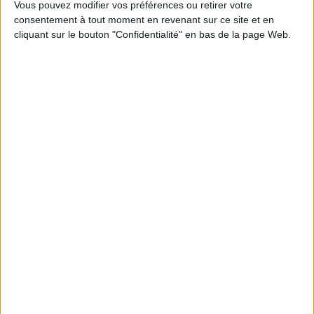
Vous pouvez modifier vos préférences ou retirer votre
Lire la suite
consentement à tout moment en revenant sur ce site et en
cliquant sur le bouton "Confidentialité" en bas de la page Web.
Événements Partenaires
Mercedes Ruiz
Arts de la scène
Danse
Flamenco
Le 28/03/2017
Le Pin Galant