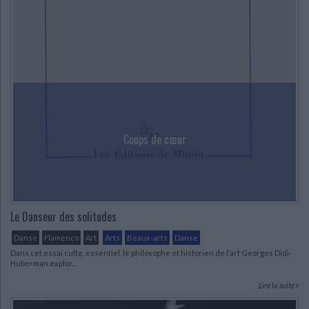
Ecologie - Environnement
Danse
Religions - Spiritualités
Bibliothèque de la Pléiade
Critique et histoire littéraire
Histoire de France
Biographies historiques
Classiques scolaires
Littérature ancienne et médiévale
Histoire - Généralités
Histoire des pays
Littérature de voyage
Audio - Livres lus
Histoire ancienne
Géographie
Littérature en version originale
Humour
Culture scientifique
CHARGEMENT...
Coups de cœur
Le Danseur des solitudes
Danse
Flamenco
Art
Arts
Beaux-arts
Danse
Dans cet essai culte, essentiel, le philosophe et historien de l’art Georges Didi-
Huberman explor...
Lire la suite