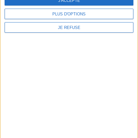
J'ACCEPTE
BD Manga
Bandes dessinées - Comics - Mangas
BD adulte
PLUS D'OPTIONS
Margot Turcat - Mon petit AVC
JE REFUSE
Margot Turcat vous présente son ouvrage "Mon petit AVC"
aux éditions Larousse.
Lire la suite
1
2
Découvrez nos Newsletters Mollat !
JE M'INSCRIS
Informations pratiques
Conditions d'utilisation du site
Qui sommes-nous
Mentions Légales