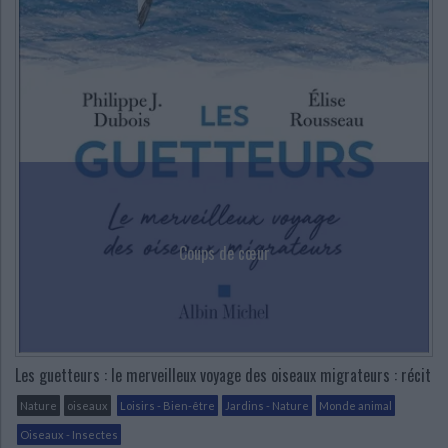
Ecologie - Environnement
Danse
Religions - Spiritualités
Bibliothèque de la Pléiade
Critique et histoire littéraire
Histoire de France
Biographies historiques
Classiques scolaires
Littérature ancienne et médiévale
Histoire - Généralités
Histoire des pays
Littérature de voyage
Audio - Livres lus
Histoire ancienne
Géographie
Littérature en version originale
Humour
Culture scientifique
Coups de cœur
Les guetteurs : le merveilleux voyage des oiseaux migrateurs : récit
Nature
oiseaux
Loisirs - Bien-être
Jardins - Nature
Monde animal
Oiseaux - Insectes