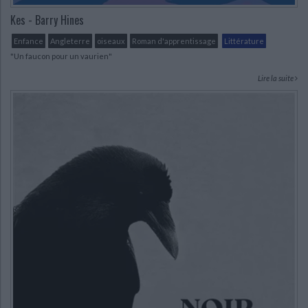
Kes - Barry Hines
Enfance
Angleterre
oiseaux
Roman d'apprentissage
Littérature
"Un faucon pour un vaurien"
Lire la suite