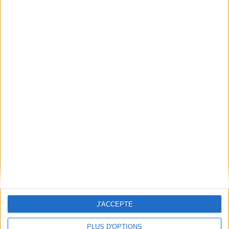
Apprenez en vous promenant avec les guides Delachaux !
Les guides Delachaux et Niestlé, la référence en guide sur la nature !
Lire la suite
Dossiers
J'ACCEPTE
Loisirs - Bien-être
Jardins - Nature
Jardinage
PLUS D'OPTIONS