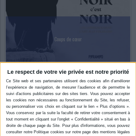
Coups de cœur
Noir c'est noir : les corbeaux dans l'art & le folklore
Le respect de votre vie privée est notre priorité
oiseaux
Art
Arts
Beaux-arts
Une plongée captivante dans l’univers des corvidés
Lire la suite