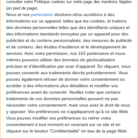
Nous et nos
partenaires
stockons et/ou accédons à des
informations sur un appareil, telles que les cookies, et traitons
des données personnelles telles que des identifiants uniques et
Les prix littéraires de l’automne
des informations standards envoyées par un appareil pour des
Prix
Prix littéraire
Prix Femina
Prix Goncourt
publicités et du contenu personnalisés, des mesures de publicité
Retrouvez tous les prix littéraires qui ont marqué cette rentrée
et de contenu, des études d'audience et le développement de
services.
Avec votre permission, nos 162 partenaires et nous-
Lire la suite
mêmes pouvons utiliser des données de géolocalisation
précises et d’identification par scan d'appareil. En cliquant, vous
pouvez consentir aux traitements décrits précédemment. Vous
pouvez également refuser de donner votre consentement ou
accéder à des informations plus détaillées et modifier vos
préférences avant de consentir.
Veuillez noter que certains
traitements de vos données personnelles peuvent ne pas
nécessiter votre consentement, mais vous avez le droit de vous
y opposer. Vos préférences ne s'appliqueront qu’à ce site Web.
Vous pouvez modifier vos préférences ou retirer votre
consentement à tout moment en revenant sur ce site et en
cliquant sur le bouton "Confidentialité" en bas de la page Web.