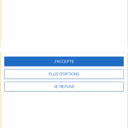
Lire la suite
J'ACCEPTE
PLUS D'OPTIONS
Dossiers
JE REFUSE
Littérature
Amour
Littérature
Commémorez avec nous les 30 ans du décès de Marguerite Du...
Redécouvrez les œuvres de Marguerite Duras à l'occasion des 30 ans de son
décès.