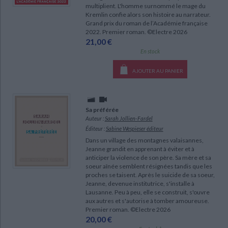
multiplient. L'homme surnommé le mage du
Kremlin confie alors son histoire au narrateur.
Grand prix du roman de l’Académie française
2022. Premier roman. ©Electre 2026
21,00 €
En stock
AJOUTER AU PANIER
Sa préférée
Auteur :
Sarah Jollien-Fardel
Éditeur :
Sabine Wespieser éditeur
Dans un village des montagnes valaisannes,
Jeanne grandit en apprenant à éviter et à
anticiper la violence de son père. Sa mère et sa
soeur aînée semblent résignées tandis que les
proches se taisent. Après le suicide de sa soeur,
Jeanne, devenue institutrice, s'installe à
Lausanne. Peu à peu, elle se construit, s'ouvre
aux autres et s'autorise à tomber amoureuse.
Premier roman. ©Electre 2026
20,00 €