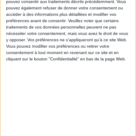
pouvez consentir aux traitements décrits précédemment. Vous
Anne Frank. Elle évoque son sentiment au sein
pouvez également refuser de donner votre consentement ou
de cet appartement vide ainsi que ses allées et
venues d'une pièce à l'autre, comme si une
accéder à des informations plus détaillées et modifier vos
urgence se tenait encore tapie. Prix Les
préférences avant de consentir.
Veuillez noter que certains
Inrockuptibles 2022 (roman ou récit français),
traitements de vos données personnelles peuvent ne pas
prix Décembre 2022, Grand prix des lectrices
nécessiter votre consentement, mais vous avez le droit de vous
Elle 2023 (non-fiction). ©Electre 2026
19,50 €
y opposer. Vos préférences ne s'appliqueront qu’à ce site Web.
En stock *
Vous pouvez modifier vos préférences ou retirer votre
*stock limité
consentement à tout moment en revenant sur ce site et en
cliquant sur le bouton "Confidentialité" en bas de la page Web.
AJOUTER AU PANIER
Un chien à ma table
Auteur :
Claudie Hunzinger
Éditeur :
Grasset
Un soir, Yes, une jeune chienne, parvient à
s'échapper de chez un zoophile et surgit chez
un vieux couple formé par Sophie, une
romancière, et Grieg, son compagnon. Elle, la
narratrice, aime la marche en forêt tandis que
lui vit retiré du monde. Une relation forte et
enrichissante naît entre Sophie et Yes jusqu'au
drame. Prix Femina 2022. ©Electre 2026