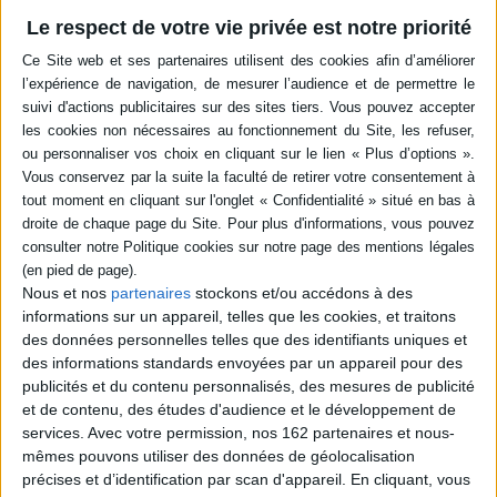
Le respect de votre vie privée est notre priorité
Déjeunons sur l'herbe
Auteur :
Guillaume Durand
Éditeur :
Bouquins
Présentation de l'oeuvre d'Edouard Manet et
de la modernité de son style. L'auteur ajoute
des anecdotes personnelles sur son parcours
de journaliste et de collectionneur d'art
contemporain. Une quinzaine de personnalités
du monde culturel expliquent ce qu'ils doivent
au peintre. Prix Renaudot essai 2022. ©Electre
2026
29,90 €
En stock *
Nous et nos
partenaires
stockons et/ou accédons à des
*stock limité
informations sur un appareil, telles que les cookies, et traitons
AJOUTER AU PANIER
des données personnelles telles que des identifiants uniques et
des informations standards envoyées par un appareil pour des
publicités et du contenu personnalisés, des mesures de publicité
et de contenu, des études d'audience et le développement de
Quand tu écouteras cette chanson
services.
Avec votre permission, nos 162 partenaires et nous-
Auteur :
Lola Lafon
mêmes pouvons utiliser des données de géolocalisation
Éditeur :
Stock
précises et d’identification par scan d'appareil. En cliquant, vous
La romancière a passé une nuit dans la Maison