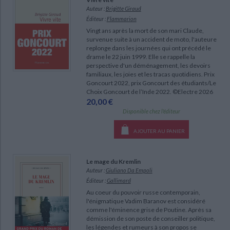
Ecologie - Environnement
Danse
Religions - Spiritualités
Auteur :
Brigitte Giraud
Bibliothèque de la Pléiade
Critique et histoire littéraire
Éditeur :
Flammarion
Histoire de France
Biographies historiques
Classiques scolaires
Vingt ans après la mort de son mari Claude,
Littérature ancienne et médiévale
survenue suite à un accident de moto, l'auteure
Histoire - Généralités
Histoire des pays
replonge dans les journées qui ont précédé le
Littérature de voyage
Audio - Livres lus
drame le 22 juin 1999. Elle se rappelle la
Histoire ancienne
Géographie
perspective d'un déménagement, les devoirs
Littérature en version originale
Humour
familiaux, les joies et les tracas quotidiens. Prix
Culture scientifique
Goncourt 2022, prix Goncourt des étudiants/Le
Choix Goncourt de l’Inde 2022. ©Electre 2026
20,00 €
Disponible chez l'éditeur
AJOUTER AU PANIER
Le mage du Kremlin
Auteur :
Giuliano Da Empoli
Éditeur :
Gallimard
Au coeur du pouvoir russe contemporain,
l'énigmatique Vadim Baranov est considéré
CHARGEMENT...
comme l'éminence grise de Poutine. Après sa
démission de son poste de conseiller politique,
les légendes et rumeurs à son propos se