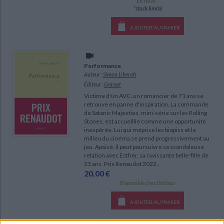
En stock *
*stock limité
AJOUTER AU PANIER
Performance
Auteur :
Simon Liberati
Éditeur :
Grasset
Victime d'un AVC, un romancier de 71 ans se
retrouve en panne d'inspiration. La commande
de Satanic Majesties, mini-série sur les Rolling
Stones, est accueillie comme une opportunité
inespérée. Lui qui méprise les biopics et le
milieu du cinéma se prend progressivement au
jeu. Apaisé, il peut poursuivre sa scandaleuse
relation avec Esther, sa ravissante belle-fille de
23 ans. Prix Renaudot 2022...
20,00 €
Disponible chez l'éditeur
AJOUTER AU PANIER