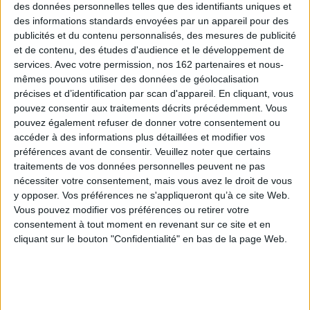
des données personnelles telles que des identifiants uniques et
des informations standards envoyées par un appareil pour des
publicités et du contenu personnalisés, des mesures de publicité
Sélections de livres
et de contenu, des études d'audience et le développement de
services.
Avec votre permission, nos 162 partenaires et nous-
mêmes pouvons utiliser des données de géolocalisation
précises et d’identification par scan d'appareil. En cliquant, vous
Les indispensables en sport
pouvez consentir aux traitements décrits précédemment. Vous
pouvez également refuser de donner votre consentement ou
Sport
Football
Rugby
Tennis
Golf
Sports
accéder à des informations plus détaillées et modifier vos
Une sélection des libraires
préférences avant de consentir.
Veuillez noter que certains
Lire la suite
traitements de vos données personnelles peuvent ne pas
nécessiter votre consentement, mais vous avez le droit de vous
y opposer. Vos préférences ne s'appliqueront qu’à ce site Web.
Vous pouvez modifier vos préférences ou retirer votre
consentement à tout moment en revenant sur ce site et en
cliquant sur le bouton "Confidentialité" en bas de la page Web.