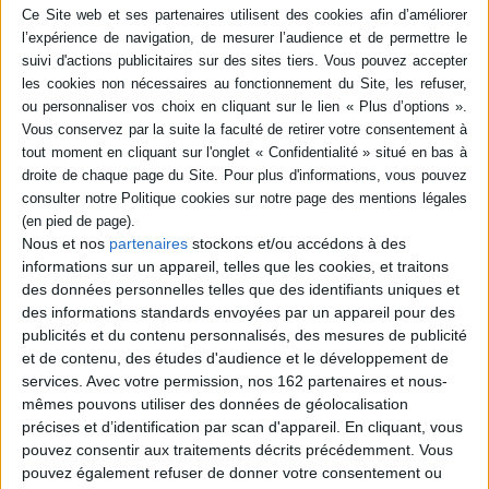
XXIe siècle
Auteur :
John Victor Tolan
Éditeur :
Tallandier
Des origines jusqu'à l'époque
contemporaine, une synthèse de l'histoire
de l'islam présentant ses fondements, ses
divisions, son développement ainsi que sa
diffusion à travers le monde. ©Electre 2026
22,00 €
En stock *
*stock limité
Nous et nos
partenaires
stockons et/ou accédons à des
AJOUTER AU PANIER
informations sur un appareil, telles que les cookies, et traitons
des données personnelles telles que des identifiants uniques et
des informations standards envoyées par un appareil pour des
POUR EN SAVOIR PLUS
publicités et du contenu personnalisés, des mesures de publicité
et de contenu, des études d'audience et le développement de
services.
Avec votre permission, nos 162 partenaires et nous-
mêmes pouvons utiliser des données de géolocalisation
précises et d’identification par scan d'appareil. En cliquant, vous
pouvez consentir aux traitements décrits précédemment. Vous
pouvez également refuser de donner votre consentement ou