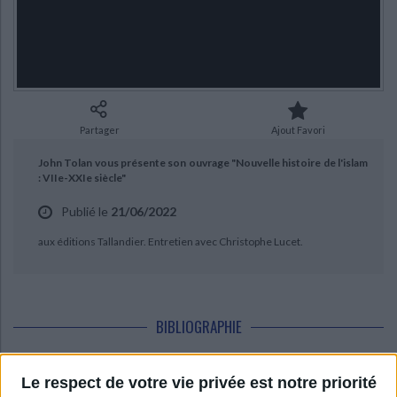
Ecologie - Environnement
Danse
Religions - Spiritualités
Bibliothèque de la Pléiade
Critique et histoire littéraire
CHARGEMENT...
Histoire de France
Biographies historiques
Classiques scolaires
Littérature ancienne et médiévale
Histoire - Généralités
Histoire des pays
Littérature de voyage
Audio - Livres lus
Histoire ancienne
Géographie
Littérature en version originale
Humour
Partager
Ajout Favori
Culture scientifique
John Tolan vous présente son ouvrage "Nouvelle histoire de l'islam
: VIIe-XXIe siècle"
Publié le
21/06/2022
aux éditions Tallandier. Entretien avec Christophe Lucet.
BIBLIOGRAPHIE
Le respect de votre vie privée est notre priorité
Nouvelle histoire de l'islam : VIIe-