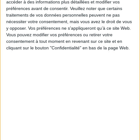
accéder à des informations plus détaillées et modifier vos
préférences avant de consentir.
Veuillez noter que certains
traitements de vos données personnelles peuvent ne pas
nécessiter votre consentement, mais vous avez le droit de vous
y opposer. Vos préférences ne s'appliqueront qu’à ce site Web.
Podcasts
Vous pouvez modifier vos préférences ou retirer votre
consentement à tout moment en revenant sur ce site et en
cliquant sur le bouton "Confidentialité" en bas de la page Web.
Sciences humaines - Histoire
Religions - Spiritualités
Islam
Nouvelle histoire de l'islam : VIIe-XXIe siècle
John Tolan vous présente son ouvrage "Nouvelle histoire de l'islam : VIIe-
XXIe siècle"
Aux éditions Tallandier. Entretien avec Christophe Lucet.
Lire la suite
1
Découvrez nos Newsletters Mollat !