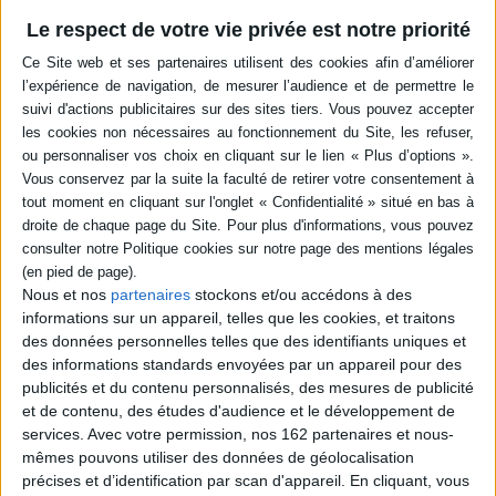
Paradoxalement, Jorge Valadas s'engage dans une école militaire en 1961,
Le respect de votre vie privée est notre priorité
au début de la guerre coloniale portugaise et d'une vaste vague
d'immigration. Sans esprit militariste, il se retrouve au cœur d'une
institution dont l'identité nationale est intrinsèquement liée à la question
coloniale. Il y perçoit les premières fissures du régime et même une
opposition interne. Après cinq ans d'études et de voyages en mer, une
brève expérience en Guinée-Bissau, une colonie portugaise, confirme sa
révolte. Il décide de ne plus participer à ce système.
Faisant partie de la grande vague des réfractaires et déserteurs, Jorge
Valadas s'exile en France. Cette rupture marque la première partie de sa
vie. La relation avec sa famille, en particulier avec son père, est mise à
l'épreuve par cette décision. Sa mère, bien que moins présente dans le
conflit, le soutient dans sa désertion. Après la Révolution des Œillets en
1974, l'auteur retourne au Portugal et se réconcilie avec son père, un des
Nous et nos
partenaires
stockons et/ou accédons à des
fils conducteurs de ce récit.
informations sur un appareil, telles que les cookies, et traitons
des données personnelles telles que des identifiants uniques et
L'exil est un moment de rupture et de solitude. Arrivé à Paris sans soutien
des informations standards envoyées par un appareil pour des
extérieur ni contacts, sa vie bascule avec Mai 68. La solitude se transforme
publicités et du contenu personnalisés, des mesures de publicité
en son contraire alors qu'il rencontre de nombreuses personnes et se
construit une nouvelle famille. Cette deuxième partie de sa vie est
et de contenu, des études d'audience et le développement de
marquée par l'émergence d'amitiés, de solidarités et d'amours qui brisent
services.
Avec votre permission, nos 162 partenaires et nous-
la solitude de l'exil. Les citations en exergue du livre, tirées d'auteurs
mêmes pouvons utiliser des données de géolocalisation
comme Traven, Stefan Zweig, Marx, Bakounine, ou des écrivains portugais,
précises et d’identification par scan d'appareil. En cliquant, vous
brésiliens, français, reflètent son parcours intellectuel et ses affinités avec