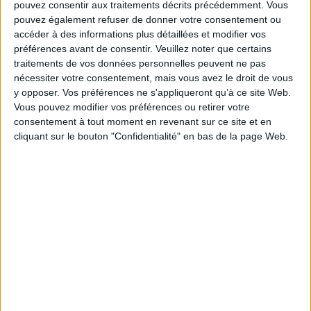
la pensée libertaire et anarchiste. Elles constituent un "parcours de vie" en
pouvez consentir aux traitements décrits précédemment. Vous
soi, invitant le lecteur à explorer les références qui ont nourri sa quête de
pouvez également refuser de donner votre consentement ou
liberté. L'amour pour la mer, notamment via la lecture de Joseph Conrad, est
accéder à des informations plus détaillées et modifier vos
aussi une constante, associant solitude et immensité.
préférences avant de consentir.
Veuillez noter que certains
traitements de vos données personnelles peuvent ne pas
BIBLIOGRAPHIE
nécessiter votre consentement, mais vous avez le droit de vous
y opposer. Vos préférences ne s'appliqueront qu’à ce site Web.
Vous pouvez modifier vos préférences ou retirer votre
consentement à tout moment en revenant sur ce site et en
Itinéraires du refus
cliquant sur le bouton "Confidentialité" en bas de la page Web.
Auteur :
Jorge Valadas
Éditeur :
Chandeigne
Retraçant son parcours depuis l'enfance à
travers les continents et les époques, J.
Valadas mêle sa quête de liberté aux
événements de l'histoire du XXe siècle, de
l'Estado Novo à la révolution des Oeuillets
en avril 1974, en passant par mai 1968. Il
rend également hommage à son père ainsi
qu'à l'île où il a passé sa jeunesse. ©Electre
2026
21,00 €
En stock *
*stock limité