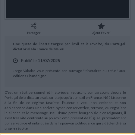
Ecologie - Environnement
Danse
Religions - Spiritualités
Bibliothèque de la Pléiade
Critique et histoire littéraire
CHARGEMENT...
Histoire de France
Biographies historiques
Classiques scolaires
Littérature ancienne et médiévale
Histoire - Généralités
Histoire des pays
Littérature de voyage
Audio - Livres lus
Partager
Ajout Favori
Histoire ancienne
Géographie
Littérature en version originale
Humour
Une quête de liberté forgée par l'exil et la révolte, du Portugal
Culture scientifique
dictatorial à la France de Mai 68.
Publié le
11/07/2025
Jorge Valadas vous présente son ouvrage "Itinéraires du refus" aux
éditions Chandeigne.
C'est un récit personnel et historique, retraçant son parcours depuis le
Portugal de la dictature salazariste jusqu'à son exil en France. Né à Lisbonne
à la fin de ce régime fasciste, l'auteur a vécu son enfance et son
adolescence dans une société hyper-conservatrice, fermée, où régnaient
le silence et le mensonge. Issu d'une petite bourgeoisie d'enseignants, il
s'est très vite confronté au pouvoir omniprésent de l'Église, profondément
conservatrice et imbriquée dans le pouvoir politique, ce qui a déclenché sa
propre révolte.