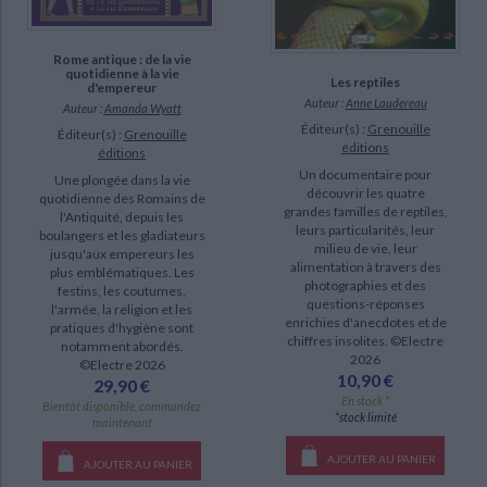
Rome antique : de la vie
quotidienne à la vie
Les reptiles
d'empereur
Auteur :
Anne Laudereau
Auteur :
Amanda Wyatt
Éditeur(s) :
Grenouille
Éditeur(s) :
Grenouille
éditions
éditions
Un documentaire pour
Une plongée dans la vie
découvrir les quatre
quotidienne des Romains de
grandes familles de reptiles,
l'Antiquité, depuis les
leurs particularités, leur
boulangers et les gladiateurs
milieu de vie, leur
jusqu'aux empereurs les
alimentation à travers des
plus emblématiques. Les
photographies et des
festins, les coutumes,
questions-réponses
l'armée, la religion et les
enrichies d'anecdotes et de
pratiques d'hygiène sont
chiffres insolites. ©Electre
notamment abordés.
2026
©Electre 2026
10,90 €
29,90 €
En stock *
Bientôt disponible, commandez
*stock limité
maintenant
AJOUTER AU PANIER
AJOUTER AU PANIER