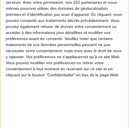
services.
Avec votre permission, nos 162 partenaires et nous-
mêmes pouvons utiliser des données de géolocalisation
précises et d’identification par scan d'appareil. En cliquant, vous
pouvez consentir aux traitements décrits précédemment. Vous
pouvez également refuser de donner votre consentement ou
accéder à des informations plus détaillées et modifier vos
préférences avant de consentir.
Veuillez noter que certains
traitements de vos données personnelles peuvent ne pas
nécessiter votre consentement, mais vous avez le droit de vous
y opposer. Vos préférences ne s'appliqueront qu’à ce site Web.
Vous pouvez modifier vos préférences ou retirer votre
consentement à tout moment en revenant sur ce site et en
cliquant sur le bouton "Confidentialité" en bas de la page Web.
La vie secrète des oiseaux
Le carnaval de Venise :
Auteur :
Moira Butterfield
cherche & trouve
Éditeur(s) :
Grenouille
Auteur :
Eleonora Barsotti
éditions
Éditeur(s) :
Grenouille
Une découverte du monde
éditions
des oiseaux à travers des
Aux côtés d'Agatha et
contes, des histoires et des
d'Arthur, deux jeunes
pages documentaires, en
enquêteurs, l'enfant est
compagnie de Rapido le
invité à élucider le mystère
martinet. ©Electre 2026