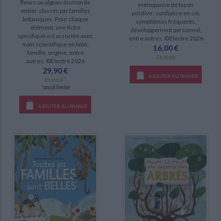
fleurs ou algues du monde
ménopause de façon
entier, classés par familles
positive : confiance en soi,
botaniques. Pour chaque
symptômes fréquents,
élément, une fiche
développement personnel,
spécifique est associée avec
entre autres. ©Electre 2026
nom scientifique en latin,
16,00 €
famille, origine, entre
En stock
autres. ©Electre 2026
29,90 €
AJOUTER AU PANIER
En stock *
*stock limité
AJOUTER AU PANIER