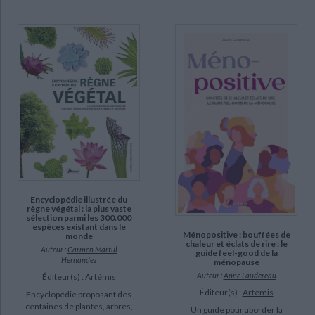
Encyclopédie illustrée du
règne végétal : la plus vaste
sélection parmi les 300.000
espèces existant dans le
Ménopositive : bouffées de
monde
chaleur et éclats de rire : le
Auteur :
Carmen Martul
guide feel-good de la
Hernandez
ménopause
Auteur :
Anne Laudereau
Éditeur(s) :
Artémis
Éditeur(s) :
Artémis
Encyclopédie proposant des
centaines de plantes, arbres,
Un guide pour aborder la