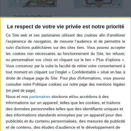
Toutes les familles sont
La vie secrète des arbres :
belles : apprendre des
explore les forêts du
animaux
monde, avec Oakheart le
Le respect de votre vie privée est notre priorité
brave
Auteur :
Tecnoscienza
Auteur :
Moira Butterfield
Éditeur(s) :
Grenouille
éditions
Éditeur(s) :
Grenouille
éditions
Exploration de la richesse
des modèles familiaux dans
Une exploration du monde
le monde animal, comme
des arbres mêlant contes du
autant de reflets
monde entier et
bienveillants de la société
informations
moderne. ©Electre 2026
documentaires, pour
15,90 €
découvrir comment ils
naissent, grandissent, se
En stock *
nourrissent,
*stock limité
communiquent, quels sont
Nous et nos
partenaires
stockons et/ou accédons à des
leurs secrets ou leurs
AJOUTER AU PANIER
informations sur un appareil, telles que les cookies, et traitons
ennemis. ©Electre 2026
14,90 €
des données personnelles telles que des identifiants uniques et
des informations standards envoyées par un appareil pour des
Disponible chez l'éditeur
publicités et du contenu personnalisés, des mesures de publicité
AJOUTER AU PANIER
et de contenu, des études d'audience et le développement de