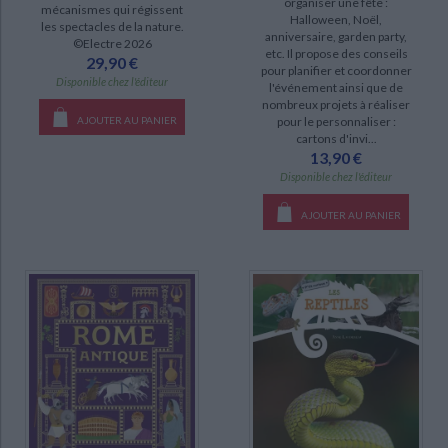
organiser une fête :
mécanismes qui régissent
Halloween, Noël,
les spectacles de la nature.
anniversaire, garden party,
©Electre 2026
DISPONIBILITÉ
etc. Il propose des conseils
29,90 €
pour planifier et coordonner
Disponible chez l'éditeur
disponible (28)
l'événement ainsi que de
nombreux projets à réaliser
epuise (7)
AJOUTER AU PANIER
pour le personnaliser :
cartons d'invi...
a-paraitre (1)
13,90 €
manquant (1)
Disponible chez l'éditeur
AJOUTER AU PANIER
CHARGEMENT...