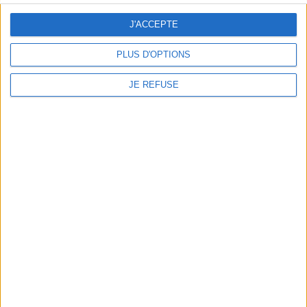
supérieurs le commissaire
Vincent Laffargue traque
J'ACCEPTE
l'agresseur de sa femme,
laissée entre la vie et la
mort. Son enquête l'entraîne
PLUS D'OPTIONS
en mer, de la Bretagne Sud
jusqu'aux côtes espagnoles.
©Electre 2026
JE REFUSE
18,50 €
Indisponible
1
Découvrez nos Newsletters Mollat !
JE M'INSCRIS
Informations pratiques
Conditions d'utilisation du site