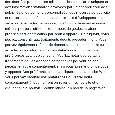
des données personnelles telles que des identifiants uniques et
17,00 €
La nièce et filleule de Dédé,
des informations standards envoyées par un appareil pour des
Expédié sous 10 à 15 j.
l'ami du commissaire
publicités et du contenu personnalisés, des mesures de publicité
Vincent Laffargue, est
et de contenu, des études d'audience et le développement de
portée disparue au village de
AJOUTER AU PANIER
l'Herbe, près d'Arcachon, où
services.
Avec votre permission, nos 162 partenaires et nous-
elle réside à l'année dans sa
mêmes pouvons utiliser des données de géolocalisation
cabane. Alors que personne
précises et d’identification par scan d'appareil. En cliquant, vous
n'a aucune nouvelle d'elle
pouvez consentir aux traitements décrits précédemment. Vous
depuis des jours, le policier
veut comprendre si s...
pouvez également refuser de donner votre consentement ou
14,90 €
accéder à des informations plus détaillées et modifier vos
En stock *
préférences avant de consentir.
Veuillez noter que certains
*stock limité
traitements de vos données personnelles peuvent ne pas
nécessiter votre consentement, mais vous avez le droit de vous
AJOUTER AU PANIER
y opposer. Vos préférences ne s'appliqueront qu’à ce site Web.
Vous pouvez modifier vos préférences ou retirer votre
consentement à tout moment en revenant sur ce site et en
cliquant sur le bouton "Confidentialité" en bas de la page Web.