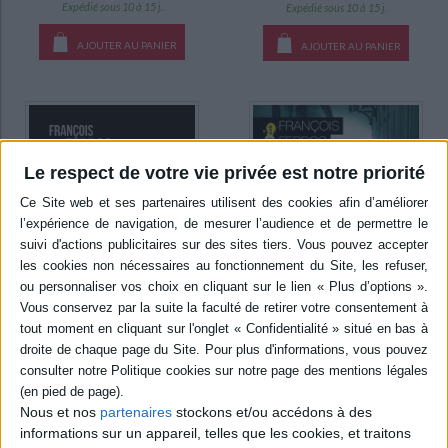
Expédié sous 10 à 15 j.
Expédié sous 10 à 15 j.
AJOUTER AU PANIER
AJOUTER AU PANIER
Le respect de votre vie privée est notre priorité
La disparue du village de
Les Bassins à Flot et à Sang
l'Herbe
Nous et nos
partenaires
stockons et/ou accédons à des
Auteur :
Ferbos, François
Auteur :
François Ferbos
informations sur un appareil, telles que les cookies, et traitons
Éditeur(s) :
SUD OUEST
Éditeur(s) :
Sud-Ouest