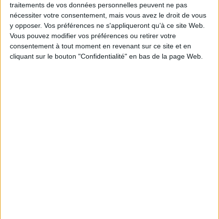
traitements de vos données personnelles peuvent ne pas
nécessiter votre consentement, mais vous avez le droit de vous
y opposer. Vos préférences ne s'appliqueront qu’à ce site Web.
L'indécence précède
l'essence : enquête sur un
Traité d'économie
Vous pouvez modifier vos préférences ou retirer votre
Total scandale
hérétique : en finir avec le
discours dominant
consentement à tout moment en revenant sur ce site et en
Auteur :
Thomas Porcher
Auteur :
Thomas Porcher
cliquant sur le bouton "Confidentialité" en bas de la page Web.
Éditeur(s) :
Max Milo
Éditeur(s) :
Pluriel
Une enquête qui dénonce
L'économiste remet en
les pratiques douteuses et
cause les théories
controversées des
néolibérales véhiculant un
compagnies pétrolières.
certain nombre d'idées
©Electre 2026
reçues sur le modèle social
9,99 €
et économique français : le
Disponible chez l'éditeur
trop grand nombre de
fonctionnaires, le code du
AJOUTER AU PANIER
travail comme frein à
l'embauche ou la
problématique de la dette
publiqu...
8,00 €
En stock *
*stock limité
AJOUTER AU PANIER