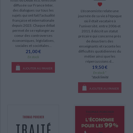
Issus du Débat éco, émission
diffusée sur France Inter,
DISPONIBILITÉ
des dialogues sur tous les
L'économiste relate une
sujets qui ont fait l'actualité
journée de sa vie à l'époque
disponible (20)
française et internationale
où il était vacataire à
depuis 2023. Chaque débat
epuise (5)
l'université, entre 2006 et
permet de se replonger au
2011. Il décrit un statut
a-paraitre (1)
coeur des controverses
précaire qui concerne près
économiques, législatives,
de deux tiers des
sociales et sociétales...
enseignants et raconte les
21,00 €
difficultés quotidiennes du
métier ainsi que les
En stock
répercussions d...
19,50 €
AJOUTER AU PANIER
En stock *
*stock limité
AJOUTER AU PANIER