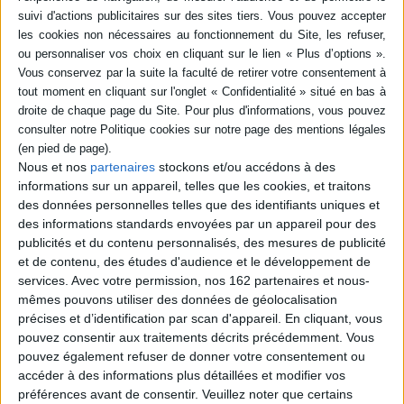
Français et fait fi de
Chiffres et exemples à
l'impératif environnemental.
l'appui, il permet de se forger
En s'appuyant su...
un point de vue sur des
12,00 €
sujets aussi variés que les
dépens...
Disponible chez l'éditeur
19,00 €
Disponible chez l'éditeur
AJOUTER AU PANIER
AJOUTER AU PANIER
Nous et nos
partenaires
stockons et/ou accédons à des
informations sur un appareil, telles que les cookies, et traitons
des données personnelles telles que des identifiants uniques et
des informations standards envoyées par un appareil pour des
publicités et du contenu personnalisés, des mesures de publicité
et de contenu, des études d'audience et le développement de
services.
Avec votre permission, nos 162 partenaires et nous-
mêmes pouvons utiliser des données de géolocalisation
précises et d’identification par scan d'appareil. En cliquant, vous
pouvez consentir aux traitements décrits précédemment. Vous
pouvez également refuser de donner votre consentement ou
accéder à des informations plus détaillées et modifier vos
préférences avant de consentir.
Veuillez noter que certains