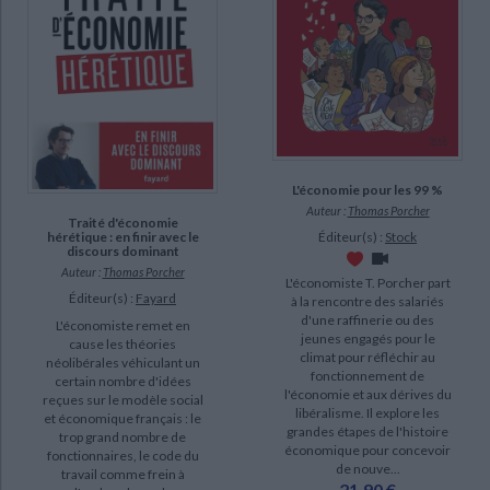
CHARGEMENT...
L'économie pour les 99 %
Auteur :
Thomas Porcher
Traité d'économie
Éditeur(s) :
Stock
hérétique : en finir avec le
discours dominant
Auteur :
Thomas Porcher
L'économiste T. Porcher part
Éditeur(s) :
Fayard
à la rencontre des salariés
d'une raffinerie ou des
L'économiste remet en
jeunes engagés pour le
cause les théories
climat pour réfléchir au
néolibérales véhiculant un
fonctionnement de
certain nombre d'idées
l'économie et aux dérives du
reçues sur le modèle social
libéralisme. Il explore les
et économique français : le
grandes étapes de l'histoire
trop grand nombre de
économique pour concevoir
fonctionnaires, le code du
de nouve...
travail comme frein à
21,90 €