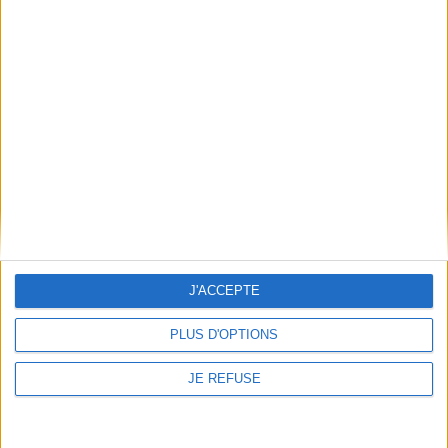
relance américain et
2026
français, leurs objectifs, l...
4,90 €
16,90 €
Disponible chez l'éditeur
Indisponible
AJOUTER AU PANIER
J'ACCEPTE
PLUS D'OPTIONS
JE REFUSE
Regards sur un XXIe siècle
en mouvement
Stéphane Brizé, Vincent