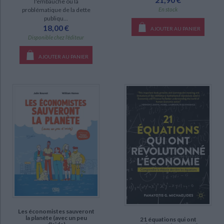
l'embauche ou la
En stock
problématique de la dette
publiqu...
18,00 €
AJOUTER AU PANIER
Disponible chez l'éditeur
AJOUTER AU PANIER
Les économistes sauveront
la planète (avec un peu
21 équations qui ont