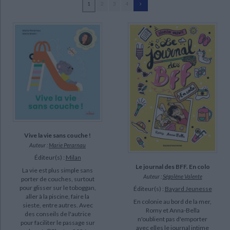
1
2
3
4
Ecologie - Environnement
Danse
Religions - Spiritualités
Bibliothèque de la Pléiade
Critique et histoire littéraire
Bretin, Marie (79)
Histoire de France
Biographies historiques
Battault, Paule (3)
Classiques scolaires
Littérature ancienne et médiévale
Histoire - Généralités
Histoire des pays
Doutremepuich, Florence (3)
Littérature de voyage
Audio - Livres lus
Perraud, Françoise (3)
Histoire ancienne
Géographie
Littérature en version originale
Humour
Aladjidi, Virginie (2)
Culture scientifique
Devesa, Christelle (2)
Jezewski, Mayumi (2)
Mullenheim, Sophie de (2)
Vive la vie sans couche !
Auteur :
Marie Perarnau
SUPPORT
Éditeur(s) :
Milan
Le journal des BFF. En colo
livre (79)
La vie est plus simple sans
Auteur :
Ségolène Valente
porter de couches, surtout
pour glisser sur le toboggan,
Éditeur(s) :
Bayard Jeunesse
SÉRIE
aller à la piscine, faire la
En colonie au bord de la mer,
sieste, entre autres. Avec
Romy et Anna-Bella
Le journal des BFF (2)
des conseils de l'autrice
n'oublient pas d'emporter
pour faciliter le passage sur
avec elles le journal intime