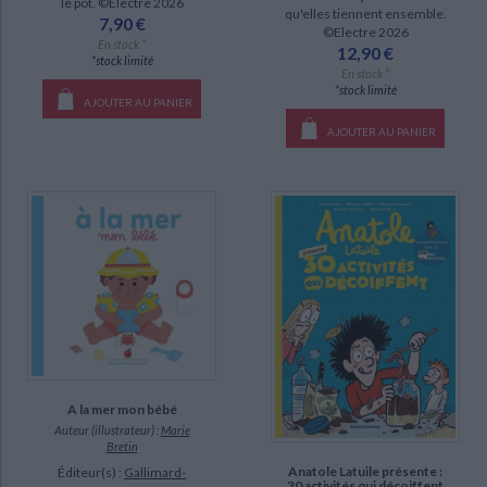
le pot. ©Electre 2026
qu'elles tiennent ensemble.
DISPONIBILITÉ
7,90 €
©Electre 2026
En stock *
12,90 €
disponible (41)
*stock limité
En stock *
*stock limité
epuise (33)
AJOUTER AU PANIER
manquant (4)
AJOUTER AU PANIER
a-paraitre (1)
CHARGEMENT...
A la mer mon bébé
Auteur (illustrateur) :
Marie
Bretin
Anatole Latuile présente :
Éditeur(s) :
Gallimard-
30 activités qui décoiffent