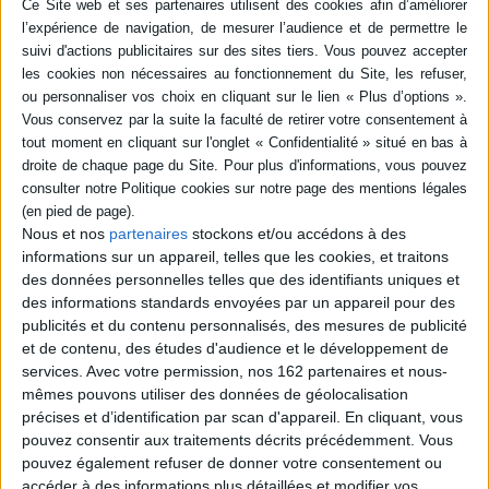
Éditeur(s) :
Bayard Jeunesse
la ferme. Bébé se promène à
Anna-Bella est une jeune
travers la basse-cour avec
fille perfectionniste tandis
son papa, entre dans le
que Romy est maladroite. Si
poulailler pour ramasser des
ce n'est leur âge, 10 ans,
oeufs, regarde les chevaux,
elles n'ont rien en commun.
les moutons et les vaches, et
Pourtant, grâce à un cahier
termine cette grande
oublié en cours, les deux
journée par un tour de ...
fillettes s'échangent des
8,90 €
petits mots, marquant ainsi
En stock
le début de leur amiti...
12,90 €
AJOUTER AU PANIER
Nous et nos
partenaires
stockons et/ou accédons à des
En stock *
informations sur un appareil, telles que les cookies, et traitons
*stock limité
des données personnelles telles que des identifiants uniques et
AJOUTER AU PANIER
des informations standards envoyées par un appareil pour des
publicités et du contenu personnalisés, des mesures de publicité
et de contenu, des études d'audience et le développement de
services.
Avec votre permission, nos 162 partenaires et nous-
mêmes pouvons utiliser des données de géolocalisation
précises et d’identification par scan d'appareil. En cliquant, vous
pouvez consentir aux traitements décrits précédemment. Vous
pouvez également refuser de donner votre consentement ou
accéder à des informations plus détaillées et modifier vos