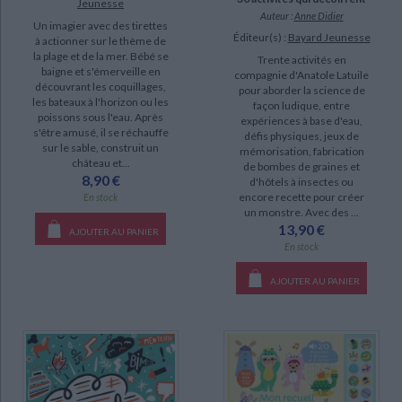
Jeunesse
Auteur :
Anne Didier
Un imagier avec des tirettes
Éditeur(s) :
Bayard Jeunesse
à actionner sur le thème de
la plage et de la mer. Bébé se
Trente activités en
baigne et s'émerveille en
compagnie d'Anatole Latuile
découvrant les coquillages,
pour aborder la science de
les bateaux à l'horizon ou les
façon ludique, entre
poissons sous l'eau. Après
expériences à base d'eau,
s'être amusé, il se réchauffe
défis physiques, jeux de
sur le sable, construit un
mémorisation, fabrication
château et...
de bombes de graines et
8,90 €
d'hôtels à insectes ou
encore recette pour créer
En stock
un monstre. Avec des ...
13,90 €
AJOUTER AU PANIER
En stock
AJOUTER AU PANIER