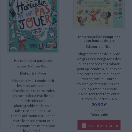
Mon recueil de comptines
pour jeux de doigts
Éditeur(s) :
Milan
Vingt comptines de jeux de
doigts à écouter grâce à des
Harceler n'est pas jouer
puces sonores et à mimer
Auteur :
Delphine Pessin
pour apprendre à jouer avec
Éditeur(s) :
Alice
son corps en musique : Toc
toc toc, tortue, Tourne
Elève de CM1, Léonie subit
tourne, petit moulin, Savez-
les moqueries et les
vous planter les choux
brimades de ses camarades,
?,Ainsi font font font, entre
en particulier d'Estelle qui
autres. ©Electre 2026
fait circuler une
20,90 €
photographie d'elle pour
En stock *
faire rire les autres. Un
*stock limité
roman qui montre la nuance
entre le harcèlement et le
jeu et comment, même sans
AJOUTER AU PANIER
le vouloir, il...