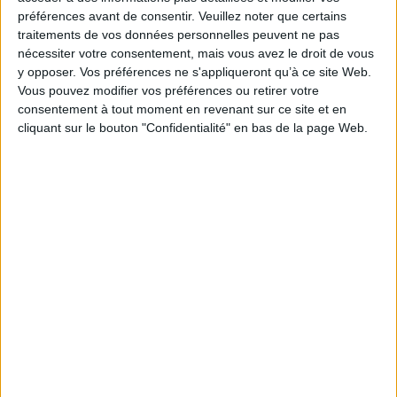
préférences avant de consentir.
Veuillez noter que certains
traitements de vos données personnelles peuvent ne pas
nécessiter votre consentement, mais vous avez le droit de vous
On joue mon bébé
y opposer. Vos préférences ne s'appliqueront qu’à ce site Web.
Auteur (illustrateur) :
Marie
Vous pouvez modifier vos préférences ou retirer votre
Bretin
100 % sons et musique
consentement à tout moment en revenant sur ce site et en
Éditeur(s) :
Gallimard-
Auteur :
Nicolas Lafitte
cliquant sur le bouton "Confidentialité" en bas de la page Web.
Jeunesse
Éditeur(s) :
Bayard Jeunesse
Bébé joue à la dînette,
Une découverte de la
organise un pique-nique
musique à travers les sons
avec ses doudous, installe
du corps, de la ville, de la
les animaux à la queue leu
nature, de la maison et des
leu devant sa ferme,
émotions. Chaque partie
s'élance sur sa licorne à
propose des activités
bascule et fait rouler son
accessibles comme
petit train dans un tunnel,
fabriquer une batterie avec
entre autres. Un imagier
des éléments de cuisine,
avec des tirettes à actionner
écouter le crescendo des
sur le t...
véhicules dans la vi...
8,90 €
13,90 €
En stock *
En stock *
*stock limité
*stock limité
AJOUTER AU PANIER