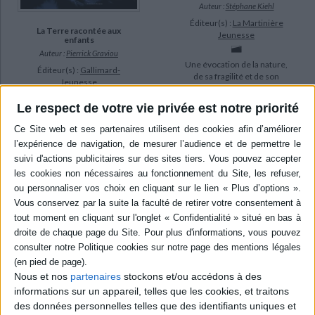
Auteur :
Stéphane Kiehl
Éditeur(s) :
La Martinière
La Terre racontée aux
Jeunesse
enfants
Auteur :
Pierrick Graviou
Une évocation de la nature,
Éditeur(s) :
Gallimard-
de sa fragilité et de son
Jeunesse
rapport à l'homme à travers
Présentation illustrée et
le récit du narrateur, qui
Le respect de votre vie privée est notre priorité
sous la forme d'un conte de
décrit un paysage de collines
l'histoire de la Terre à partir
ravagé par un incendie
du big bang à l'origine de la
durant ses vacances.
création de l'Univers.
©Electre 2026
©Electre 2026
16,00 €
16,00 €
Disponible chez l'éditeur
En stock *
*stock limité
AJOUTER AU PANIER
AJOUTER AU PANIER
Nous et nos
partenaires
stockons et/ou accédons à des
informations sur un appareil, telles que les cookies, et traitons
des données personnelles telles que des identifiants uniques et