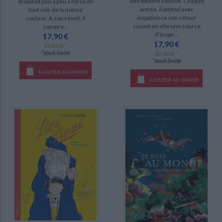
une baleine à bosse. Chaque
disparaît peu à peu à force de
année, il attend avec
tout voir de la même
disponible (29)
impatience son retour
couleur. A son réveil, il
voyant en elle une source
compre...
epuise (25)
d'inspir...
17,90 €
17,90 €
a-paraitre (1)
En stock *
*stock limité
En stock *
manquant (1)
*stock limité
AJOUTER AU PANIER
AJOUTER AU PANIER
CHARGEMENT...