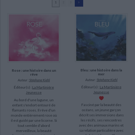
1
2
3
Ecologie - Environnement
Danse
Religions - Spiritualités
Bibliothèque de la Pléiade
Critique et histoire littéraire
Kiehl, Stéphane (56)
Histoire de France
Biographies historiques
Beaujard, Sophie (3)
Classiques scolaires
Littérature ancienne et médiévale
Histoire - Généralités
Histoire des pays
Bone, Buster (3)
Littérature de voyage
Audio - Livres lus
Charles, Alain (3)
Histoire ancienne
Géographie
Littérature en version originale
Humour
Delavaux, Céline (3)
Culture scientifique
Frehring, Xavier (3)
Morize, Patrick (3)
Bleu : une histoire dans la
Rose : une histoire dans un
Pinaud, Florence (3)
mer
rêve
Auteur :
Stéphane Kiehl
Auteur :
Stéphane Kiehl
SUPPORT
Éditeur(s) :
La Martinière
Éditeur(s) :
La Martinière
Jeunesse
Jeunesse
livre (56)
Au bord d'une lagune, un
Fasciné par la beauté des
enfant s'endort entouré de
océans, un jeune garçon
flamants roses. Il rêve d'un
SÉRIE
décrit ses immersions dans
monde entièrement rose où
les récifs, ses rencontres
il est guidé par une licorne. Si
avec des animaux marins et
tout semble d'abord
sa relation particulière avec
merveilleux, la beauté
DISPONIBILITÉ