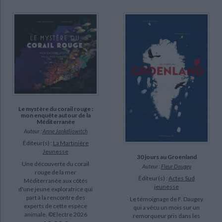
Le mystère du corail rouge :
mon enquête autour de la
Méditerranée
Auteur :
Anne Jankéliowitch
Éditeur(s) :
La Martinière
Jeunesse
30 jours au Groenland
Une découverte du corail
Auteur :
Fleur Daugey
rouge de la mer
Éditeur(s) :
Actes Sud
Méditerranée aux côtés
jeunesse
d'une jeune exploratrice qui
part à la rencontre des
Le témoignage de F. Daugey
experts de cette espèce
qui a vécu un mois sur un
animale. ©Electre 2026
remorqueur pris dans les