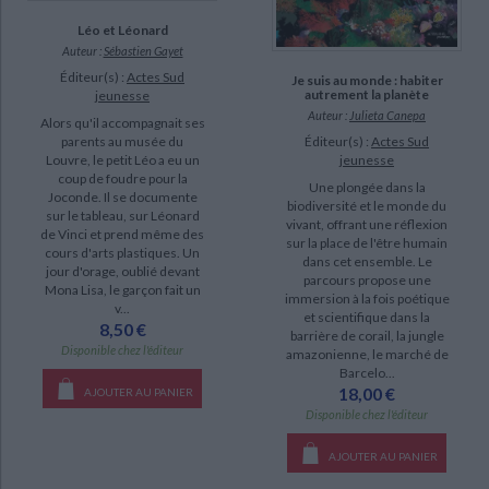
Léo et Léonard
Auteur :
Sébastien Gayet
Éditeur(s) :
Actes Sud
Je suis au monde : habiter
autrement la planète
jeunesse
Auteur :
Julieta Canepa
Alors qu'il accompagnait ses
Éditeur(s) :
Actes Sud
parents au musée du
jeunesse
Louvre, le petit Léo a eu un
coup de foudre pour la
Une plongée dans la
Joconde. Il se documente
biodiversité et le monde du
sur le tableau, sur Léonard
vivant, offrant une réflexion
de Vinci et prend même des
sur la place de l'être humain
cours d'arts plastiques. Un
dans cet ensemble. Le
jour d'orage, oublié devant
parcours propose une
Mona Lisa, le garçon fait un
immersion à la fois poétique
v...
et scientifique dans la
8,50 €
barrière de corail, la jungle
Disponible chez l'éditeur
amazonienne, le marché de
Barcelo...
18,00 €
AJOUTER AU PANIER
Disponible chez l'éditeur
AJOUTER AU PANIER