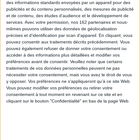
des informations standards envoyées par un appareil pour des
publicités et du contenu personnalisés, des mesures de publicité
et de contenu, des études d'audience et le développement de
services.
Avec votre permission, nos 162 partenaires et nous-
mêmes pouvons utiliser des données de géolocalisation
précises et d’identification par scan d'appareil. En cliquant, vous
Noir : une histoire dans la
nuit
pouvez consentir aux traitements décrits précédemment. Vous
Auteur :
Stéphane Kiehl
pouvez également refuser de donner votre consentement ou
Le chevalier frileux
Éditeur(s) :
La Martinière
accéder à des informations plus détaillées et modifier vos
Auteur :
Michel Charlier
Jeunesse
préférences avant de consentir.
Veuillez noter que certains
Éditeur(s) :
Gründ
Une nuit, le cheval Sauvage
traitements de vos données personnelles peuvent ne pas
Depuis des années, le
est effrayé par l'orage et la
nécessiter votre consentement, mais vous avez le droit de vous
chevalier Archibald souffre
foudre et s'éloigne dans la
y opposer. Vos préférences ne s'appliqueront qu’à ce site Web.
d'un froid permanent que
forêt, avant de retrouver son
rien ne parvient à soulager.
chemin pour rentrer chez
Vous pouvez modifier vos préférences ou retirer votre
Alors qu'il a perdu tout
lui. Une immersion au coeur
consentement à tout moment en revenant sur ce site et en
espoir de se réchauffer,
de la nature alors que la nuit
cliquant sur le bouton "Confidentialité" en bas de la page Web.
l'arrivée d’un redoutable
s'installe, que les frontières
dragon cracheur de feu
s'effacent et que
bouleverse son quotidien.
l'environnement pl...
Cette rencontre inattendue
16,90 €
change son ...
Disponible chez l'éditeur
14,95 €
Bientôt disponible, commandez
AJOUTER AU PANIER