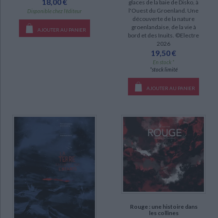
18,00 €
glaces de la baie de Disko, à
l'Ouest du Groenland. Une
Disponible chez l'éditeur
découverte de la nature
groenlandaise, de la vie à
AJOUTER AU PANIER
bord et des Inuits. ©Electre
2026
19,50 €
En stock *
*stock limité
AJOUTER AU PANIER
Rouge : une histoire dans
les collines