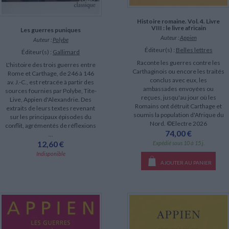
Histoire romaine. Vol. 4. Livre
VIII : le livre africain
Les guerres puniques
Auteur :
Appien
Auteur :
Polybe
Éditeur(s) :
Belles lettres
Éditeur(s) :
Gallimard
Raconte les guerres contre les
L'histoire des trois guerres entre
Carthaginois ou encore les traités
Rome et Carthage, de 246 à 146
conclus avec eux, les
av. J.-C., est retracée à partir des
ambassades envoyées ou
sources fournies par Polybe, Tite-
reçues, jusqu'au jour où les
Live, Appien d'Alexandrie. Des
Romains ont détruit Carthage et
extraits de leurs textes revenant
soumis la population d'Afrique du
sur les principaux épisodes du
Nord. ©Electre 2026
conflit, agrémentés de réflexions
74,00 €
...
12,60 €
Expédié sous 10 à 15 j.
Indisponible
AJOUTER AU PANIER