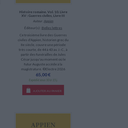
Histoire romaine. Vol. 10. Livre
XV : Guerres civiles, Livre III
Auteur :
Appien
Éditeur(s) :
Belles lettres
Ce troisième livre des Guerres
civiles d'Appien, historien grec du
IIe siècle, couvre une période
très courte, de 44 à 43 av. J.-C., à
partir des funérailles de Jules
César jusqu'au moment où le
futur Auguste accède à la
magistrature. ©Electre 2026
65,00 €
Expédié sous 10 à 15 j.
AJOUTER AU PANIER