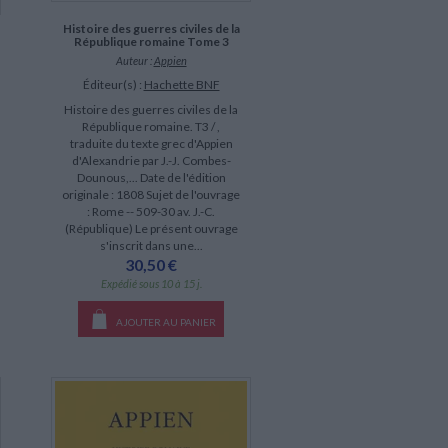
Histoire des guerres civiles de la
République romaine Tome 3
Auteur :
Appien
Éditeur(s) :
Hachette BNF
Histoire des guerres civiles de la
République romaine. T3 / ,
traduite du texte grec d'Appien
d'Alexandrie par J.-J. Combes-
Dounous,... Date de l'édition
originale : 1808 Sujet de l'ouvrage
: Rome -- 509-30 av. J.-C.
(République) Le présent ouvrage
s'inscrit dans une...
30,50 €
Expédié sous 10 à 15 j.
AJOUTER AU PANIER