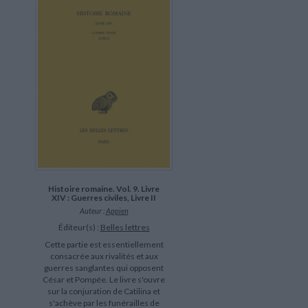
Histoire romaine. Vol. 9. Livre
XIV : Guerres civiles, Livre II
Auteur :
Appien
Éditeur(s) :
Belles lettres
Cette partie est essentiellement
consacrée aux rivalités et aux
guerres sanglantes qui opposent
César et Pompée. Le livre s'ouvre
sur la conjuration de Catilina et
s'achève par les funérailles de