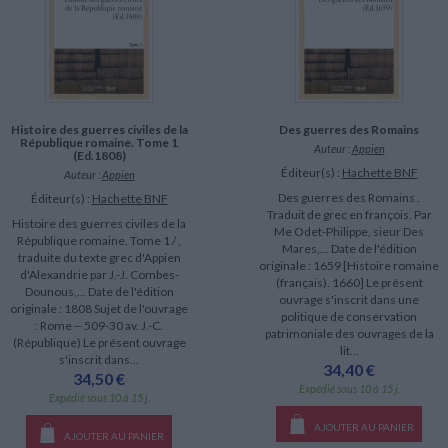
Histoire des guerres civiles de la
Des guerres des Romains
République romaine. Tome 1
Auteur :
Appien
(Ed.1808)
Éditeur(s) :
Hachette BNF
Auteur :
Appien
Des guerres des Romains .
Éditeur(s) :
Hachette BNF
Traduit de grec en françois. Par
Histoire des guerres civiles de la
Me Odet-Philippe, sieur Des
République romaine. Tome 1 / ,
Mares,... Date de l'édition
traduite du texte grec d'Appien
originale : 1659 [Histoire romaine
d'Alexandrie par J.-J. Combes-
(français). 1660] Le présent
Dounous,... Date de l'édition
ouvrage s'inscrit dans une
originale : 1808 Sujet de l'ouvrage
politique de conservation
: Rome -- 509-30 av. J.-C.
patrimoniale des ouvrages de la
(République) Le présent ouvrage
lit...
s'inscrit dans...
34,40 €
34,50 €
Expédié sous 10 à 15 j.
Expédié sous 10 à 15 j.
AJOUTER AU PANIER
AJOUTER AU PANIER