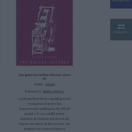
Mes Alertes
Antiquité
Mythologies
GÉOGRAPHIE
Géographie - Démographie -
Territoire
Mollat Pro
CULTURE SCIENTIFIQUE
Essais scientifique
Astronomie
Les guerres civiles à Rome. Livre
III
Auteur :
Appien
Éditeur(s) :
Belles lettres
La disparition de la république est
évoquée à travers les
évènements politiques de 44-43
avant J.-C. Le conflit entre
Antoine et Octave est décrit de
façon narrative et discursive, en
mettant en scène d'autres