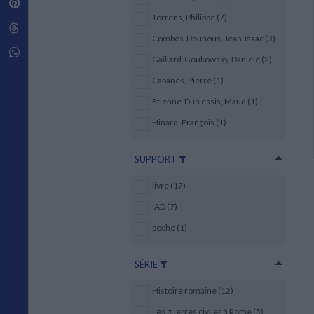
Pinterest
Techniques de construction
SCIENCE FICTION ET FANTASY
Vie familiale
Disciplines paramédicales
Torrens, Philippe (7)
Matériaux de l’architecture
Littérature SF et Fantasy
Threads
Ouvrages Généraux
Urbanisme
SOCIOLOGIE
Combes-Dounous, Jean-Isaac (3)
Sociologie générale
Whatsapp
Gaillard-Goukowsky, Danièle (2)
Travail social
Santé et société
Cabanes, Pierre (1)
Etienne-Duplessis, Maud (1)
ETHNOLOGIE
Anthropologie
Hinard, François (1)
Ethnologie par pays
SUPPORT
livre (17)
IAD (7)
poche (1)
SÉRIE
Histoire romaine (12)
Les guerres civiles à Rome (5)