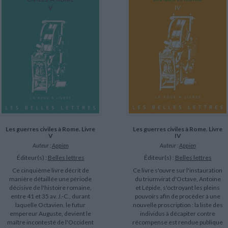
LITTÉRATURE DE VOYAGE
Dictionnaires Français
Histoire moderne
Relations et politiques
internationales
Dictionnaires Bilingues
Récits des voyageurs et des
Histoire contemporaine
explorateurs
Sécurité nationale - Défense
Langues universitaires -
BIOGRAPHIES HISTORIQUES
Dictionnaires et méthodes
ECOLOGIE - ENVIRONNEMENT
Biographies historiques
Méthodes Langues Grand public
Ecologie
Français langues étrangères
HISTOIRE - GÉNÉRALITÉS
Historiographie
Etudes historiques
Généalogie - Héraldique
Franc-maçonnerie
CHARGEMENT...
Les guerres civiles à Rome. Livre
Les guerres civiles à Rome. Livre
V
IV
Auteur :
Appien
Auteur :
Appien
Éditeur(s) :
Belles lettres
Éditeur(s) :
Belles lettres
Ce cinquième livre décrit de
Ce livre s'ouvre sur l'instauration
manière détaillée une période
du triumvirat d'Octave, Antoine
décisive de l'histoire romaine,
et Lépide, s'octroyant les pleins
entre 41 et 35 av. J.-C., durant
pouvoirs afin de procéder à une
laquelle Octavien, le futur
nouvelle proscription : la liste des
empereur Auguste, devient le
individus à décapiter contre
maître incontesté de l'Occident
récompense est rendue publique