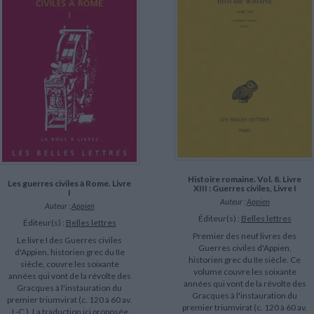
Histoire romaine. Vol. 8. Livre
Les guerres civiles à Rome. Livre
XIII : Guerres civiles, Livre I
I
Auteur :
Appien
Auteur :
Appien
Éditeur(s) :
Belles lettres
Éditeur(s) :
Belles lettres
Premier des neuf livres des
Le livre I des Guerres civiles
Guerres civiles d'Appien,
d'Appien, historien grec du IIe
historien grec du IIe siècle. Ce
siècle, couvre les soixante
volume couvre les soixante
années qui vont de la révolte des
années qui vont de la révolte des
Gracques à l'instauration du
Gracques à l'instauration du
premier triumvirat (c. 120 à 60 av.
premier triumvirat (c. 120 à 60 av.
J.-C.). La traduction ici proposée