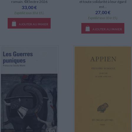
romain. ©Electre 2026
et toute solidarité à leur égard
33,00 €
est...
27,00 €
Expédié sous 10 à 15 j.
Expédié sous 10 à 15 j.
AJOUTER AU PANIER
AJOUTER AU PANIER