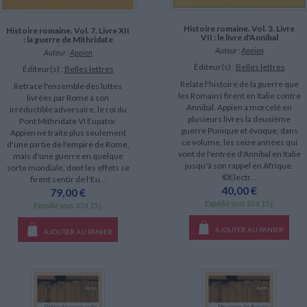
Histoire romaine. Vol. 3. Livre
Histoire romaine. Vol. 7. Livre XII
VII : le livre d'Annibal
: la guerre de Mithridate
Auteur :
Appien
Auteur :
Appien
Éditeur(s) :
Belles lettres
Éditeur(s) :
Belles lettres
Relate l'histoire de la guerre que
Retrace l'ensemble des luttes
les Romains firent en Italie contre
livrées par Rome à son
Annibal. Appien a morcelé en
irréductible adversaire, le roi du
plusieurs livres la deuxième
Pont Mithridate VI Eupator.
guerre Punique et évoque, dans
Appien ne traite plus seulement
ce volume, les seize années qui
d'une partie de l'empire de Rome,
vont de l'entrée d'Annibal en Italie
mais d'une guerre en quelque
jusqu'à son rappel en Afrique.
sorte mondiale, dont les effets se
©Electr...
firent sentir de l'Eu...
40,00 €
79,00 €
Expédié sous 10 à 15 j.
Expédié sous 10 à 15 j.
AJOUTER AU PANIER
AJOUTER AU PANIER