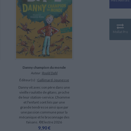
Mes Alertes
Antiquité
Mythologies
GÉOGRAPHIE
Géographie - Démographie -
Territoire
Mollat Pro
CULTURE SCIENTIFIQUE
Essais scientifique
Astronomie
Danny champion du monde
Auteur :
Roald Dahl
Éditeur(s) :
Gallimard-Jeunesse
Danny vit avec son père dans une
vieille roulotte de gitans, proche
de leur station-service. L'homme
et l'enfant sont liés par une
grande tendresse ainsi que par
une passion commune pour la
mécanique et le braconnage des
faisans. ©Electre 2026
9,90 €