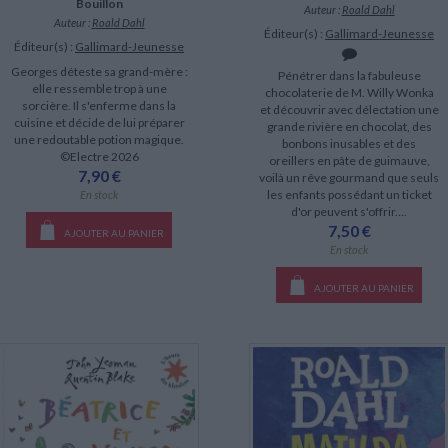
Bouillon
Auteur :
Roald Dahl
Auteur :
Roald Dahl
Éditeur(s) :
Gallimard-Jeunesse
Éditeur(s) :
Gallimard-Jeunesse
Georges déteste sa grand-mère :
Pénétrer dans la fabuleuse
elle ressemble trop à une
chocolaterie de M. Willy Wonka
sorcière. Il s'enferme dans la
et découvrir avec délectation une
cuisine et décide de lui préparer
grande rivière en chocolat, des
une redoutable potion magique.
bonbons inusables et des
©Electre 2026
oreillers en pâte de guimauve,
7,90 €
voilà un rêve gourmand que seuls
les enfants possédant un ticket
En stock
d'or peuvent s'offrir....
7,50 €
AJOUTER AU PANIER
En stock
AJOUTER AU PANIER