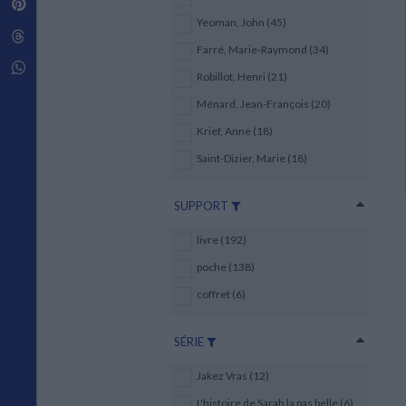
Pinterest
Techniques de construction
SCIENCE FICTION ET FANTASY
Vie familiale
Disciplines paramédicales
Yeoman, John (45)
Matériaux de l’architecture
Littérature SF et Fantasy
Threads
Ouvrages Généraux
Urbanisme
SOCIOLOGIE
Farré, Marie-Raymond (34)
Sociologie générale
Whatsapp
Robillot, Henri (21)
Travail social
Santé et société
Ménard, Jean-François (20)
Krief, Anne (18)
ETHNOLOGIE
Anthropologie
Saint-Dizier, Marie (18)
Ethnologie par pays
SUPPORT
livre (192)
poche (138)
coffret (6)
SÉRIE
Jakez Vras (12)
L'histoire de Sarah la pas belle (6)