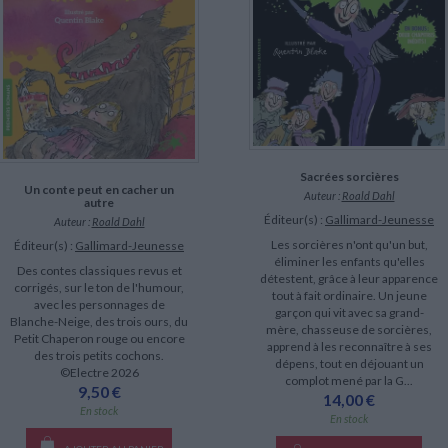
Sacrées sorcières
Un conte peut en cacher un
Auteur :
Roald Dahl
autre
Éditeur(s) :
Gallimard-Jeunesse
Auteur :
Roald Dahl
Les sorcières n'ont qu'un but,
Éditeur(s) :
Gallimard-Jeunesse
éliminer les enfants qu'elles
Des contes classiques revus et
détestent, grâce à leur apparence
corrigés, sur le ton de l'humour,
tout à fait ordinaire. Un jeune
avec les personnages de
garçon qui vit avec sa grand-
Blanche-Neige, des trois ours, du
mère, chasseuse de sorcières,
Petit Chaperon rouge ou encore
apprend à les reconnaître à ses
des trois petits cochons.
dépens, tout en déjouant un
©Electre 2026
complot mené par la G...
9,50 €
14,00 €
En stock
En stock