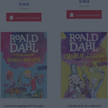
9,90 €
9,50 €
En stock
En stock
AJOUTER AU PANIER
AJOUTER AU PANIER
La potion magique de Georges
Charlie et la chocolaterie