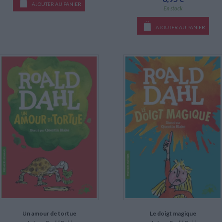
AJOUTER AU PANIER
En stock
AJOUTER AU PANIER
Un amour de tortue
Le doigt magique