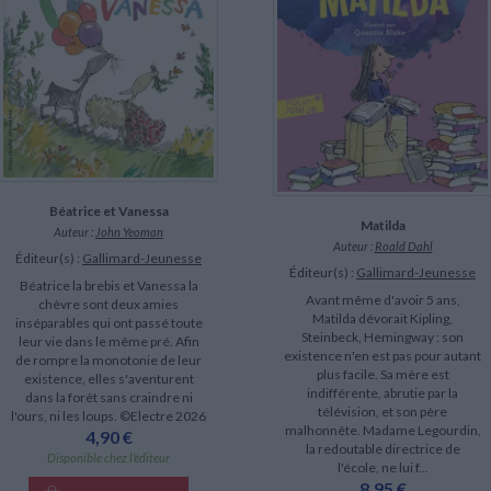
Béatrice et Vanessa
Matilda
Auteur :
John Yeoman
Auteur :
Roald Dahl
Éditeur(s) :
Gallimard-Jeunesse
Éditeur(s) :
Gallimard-Jeunesse
Béatrice la brebis et Vanessa la
Avant même d'avoir 5 ans,
chèvre sont deux amies
Matilda dévorait Kipling,
inséparables qui ont passé toute
Steinbeck, Hemingway : son
leur vie dans le même pré. Afin
existence n'en est pas pour autant
de rompre la monotonie de leur
plus facile. Sa mère est
existence, elles s'aventurent
indifférente, abrutie par la
dans la forêt sans craindre ni
télévision, et son père
l'ours, ni les loups. ©Electre 2026
malhonnête. Madame Legourdin,
4,90 €
la redoutable directrice de
Disponible chez l'éditeur
l'école, ne lui f...
8,95 €