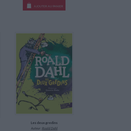
AJOUTER AU PANIER
Les deux gredins
Auteur :
Roald Dahl