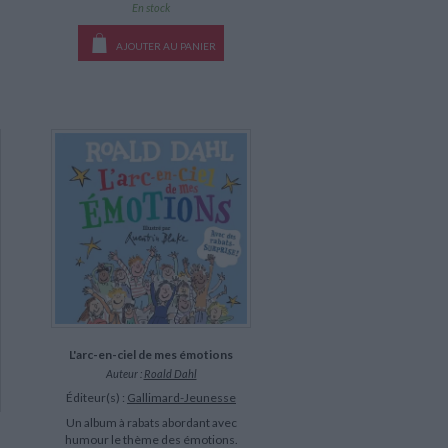
En stock
AJOUTER AU PANIER
L'arc-en-ciel de mes émotions
Auteur :
Roald Dahl
Éditeur(s) :
Gallimard-Jeunesse
Un album à rabats abordant avec
humour le thème des émotions.