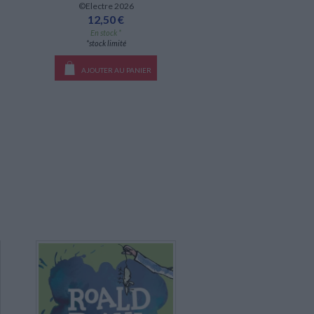
©Electre 2026
12,50 €
En stock *
*stock limité
AJOUTER AU PANIER