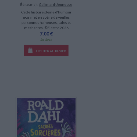
Éditeur(s) :
Gallimard-Jeunesse
Cette histoire pleine d'humour
noir met en scène de vieilles
personnes haineuses, sales et
méchantes. ©Electre 2026
7,00 €
En stock
AJOUTER AU PANIER