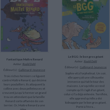
LITTÉRATURE DE VOYAGE
Dictionnaires Français
Histoire moderne
Relations et politiques
internationales
Dictionnaires Bilingues
Récits des voyageurs et des
Histoire contemporaine
explorateurs
Sécurité nationale - Défense
Langues universitaires -
BIOGRAPHIES HISTORIQUES
Dictionnaires et méthodes
ECOLOGIE - ENVIRONNEMENT
Biographies historiques
Méthodes Langues Grand public
Ecologie
Français langues étrangères
HISTOIRE - GÉNÉRALITÉS
Historiographie
Etudes historiques
Généalogie - Héraldique
Franc-maçonnerie
CHARGEMENT...
Le BGG : le bon gros géant
Fantastique Maître Renard
Auteur :
Roald Dahl
Auteur :
Roald Dahl
Éditeur(s) :
Gallimard-Jeunesse
Éditeur(s) :
Gallimard-Jeunesse
Sophie vit à l'orphelinat. Un soir,
Trois riches fermiers se liguent
elle aperçoit une silhouette
contre Maître Renard, qui décime
immense qui fait le tour des
leurs poulaillers. Ils attaquent la
maisons. Lorsqu'elle se rend
colline avec deux pelleteuses et
compte qu'il s'agit d'un géant,
creusent jusqu'à former un grand
celui-ci l'a déjà enlevée. Terrifiée,
trou en attendant que la famille
elle apprend qu'elle a été
Renard sorte affamée de son
kidnappée par le bon gros géant.
terrier. Or, Maître Renard a une
Porté à l'écra...
idée ...