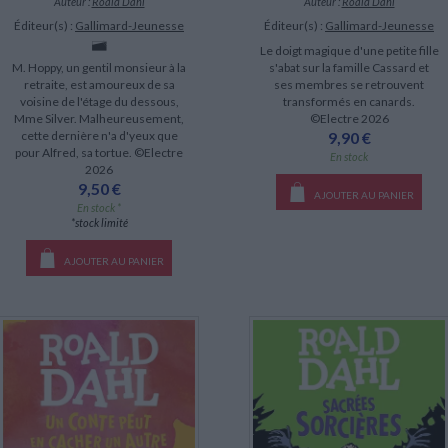
Auteur :
Roald Dahl
Auteur :
Roald Dahl
Éditeur(s) :
Gallimard-Jeunesse
Éditeur(s) :
Gallimard-Jeunesse
Le doigt magique d'une petite fille
M. Hoppy, un gentil monsieur à la
s'abat sur la famille Cassard et
retraite, est amoureux de sa
ses membres se retrouvent
voisine de l'étage du dessous,
transformés en canards.
Mme Silver. Malheureusement,
©Electre 2026
cette dernière n'a d'yeux que
9,90 €
pour Alfred, sa tortue. ©Electre
En stock
2026
9,50 €
AJOUTER AU PANIER
En stock *
*stock limité
AJOUTER AU PANIER