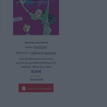
Sacrées sorcières
Auteur :
Roald Dahl
Éditeur(s) :
Gallimard-Jeunesse
Une histoire avec de vraies
sorcières qui détestent tous les
enfants. ©Electre 2026
8,50 €
En stock *
*stock limité
AJOUTER AU PANIER