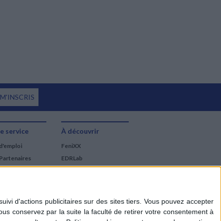
 M'INSCRIS
e service
À découvrir
d'emploi
FeniXX
Partenaires
EDRLab
RetroNews
BnF : portail des métiers
du livre
Cercle de la librairie
Les chèques cadeaux