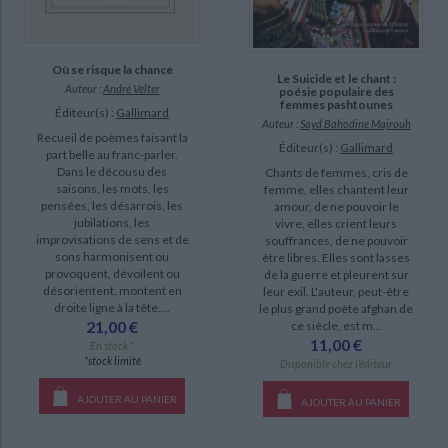
Où se risque la chance
Le Suicide et le chant :
Auteur :
André Velter
poésie populaire des
femmes pashtounes
Éditeur(s) :
Gallimard
Auteur :
Sayd Bahodine Majrouh
Recueil de poèmes faisant la
Éditeur(s) :
Gallimard
part belle au franc-parler.
Dans le décousu des
Chants de femmes, cris de
saisons, les mots, les
femme, elles chantent leur
pensées, les désarrois, les
amour, de ne pouvoir le
jubilations, les
vivre, elles crient leurs
improvisations de sens et de
souffrances, de ne pouvoir
sons harmonisent ou
être libres. Elles sont lasses
provoquent, dévoilent ou
de la guerre et pleurent sur
désorientent, montent en
leur exil. L'auteur, peut-être
droite ligne à la tête....
le plus grand poète afghan de
21,00 €
ce siècle, est m...
11,00 €
En stock *
*stock limité
Disponible chez l'éditeur
AJOUTER AU PANIER
AJOUTER AU PANIER