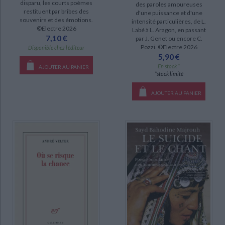
disparu, les courts poèmes
des paroles amoureuses
restituent par bribes des
d'une puissance et d'une
souvenirs et des émotions.
intensité particulières, de L.
SÉRIE
©Electre 2026
Labé à L. Aragon, en passant
7,10 €
par J. Genet ou encore C.
Le Livre de l'outil (2)
Pozzi. ©Electre 2026
Disponible chez l'éditeur
5,90 €
Ca peut pas faire de mal (1)
En stock *
AJOUTER AU PANIER
Kali Yuga : création & survie (1)
*stock limité
Kali Yuga : pour passer en revue la fin du monde (1)
AJOUTER AU PANIER
Oeuvres (1)
Poésie (1)
DISPONIBILITÉ
epuise (70)
disponible (65)
manquant (1)
CHARGEMENT...