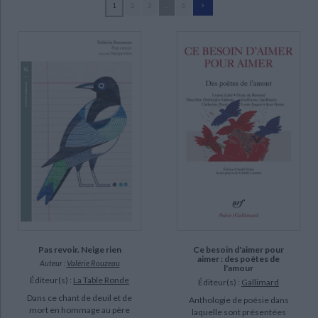
1
2
3
...
6
Ecologie - Environnement
Danse
Religions - Spiritualités
Bibliothèque de la Pléiade
Critique et histoire littéraire
Velter, André (136)
Histoire de France
Biographies historiques
Pignon-Ernest, Ernest (15)
Classiques scolaires
Littérature ancienne et médiévale
Histoire - Généralités
Histoire des pays
Lamothe, Marie-José (12)
Littérature de voyage
Audio - Livres lus
Bianu, Zéno (5)
Histoire ancienne
Géographie
Littérature en version originale
Humour
Nauleau, Sophie (5)
Culture scientifique
Borer, Alain (3)
Carré, Alain (3)
Majrouh, Sayd Bahodine (3)
SUPPORT
livre (96)
Pas revoir. Neige rien
Ce besoin d'aimer pour
poche (26)
aimer : des poètes de
Auteur :
Valérie Rouzeau
l'amour
document-audio (8)
Éditeur(s) :
La Table Ronde
Éditeur(s) :
Gallimard
coffret (4)
Dans ce chant de deuil et de
Anthologie de poésie dans
mort en hommage au père
laquelle sont présentées
revue (2)