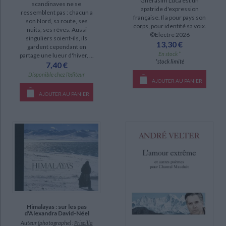
Ghérasim Luca est un
scandinaves ne se
apatride d'expression
ressemblent pas : chacun a
française. Il a pour pays son
son Nord, sa route, ses
corps, pour identité sa voix.
nuits, ses rêves. Aussi
©Electre 2026
singuliers soient-ils, ils
13,30 €
gardent cependant en
En stock *
partage une lueur d'hiver, ...
*stock limité
7,40 €
Disponible chez l'éditeur
AJOUTER AU PANIER
AJOUTER AU PANIER
Himalayas : sur les pas
d'Alexandra David-Néel
Auteur (photographe) :
Priscilla