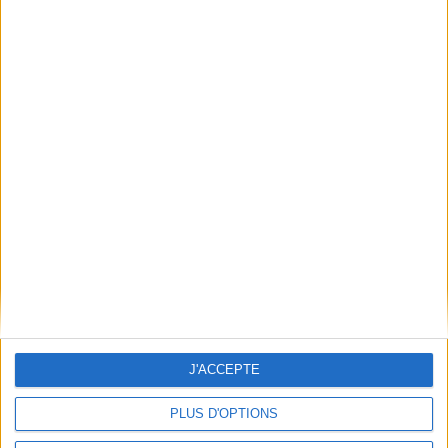
un caractère éphémère et
chrétiennes, saintes
poétique aux lieux, souvent
embrasées, celles qui firent
extérieurs, qu'...
scandale ou qui furent prises
50,00 €
pour folles avant...
35,00 €
En stock *
*stock limité
En stock *
*stock limité
AJOUTER AU PANIER
AJOUTER AU PANIER
J'ACCEPTE
PLUS D'OPTIONS