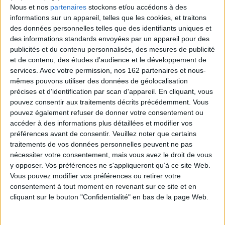
Nous et nos
partenaires
stockons et/ou accédons à des
informations sur un appareil, telles que les cookies, et traitons
des données personnelles telles que des identifiants uniques et
des informations standards envoyées par un appareil pour des
publicités et du contenu personnalisés, des mesures de publicité
et de contenu, des études d'audience et le développement de
services.
Avec votre permission, nos 162 partenaires et nous-
mêmes pouvons utiliser des données de géolocalisation
précises et d’identification par scan d'appareil. En cliquant, vous
pouvez consentir aux traitements décrits précédemment. Vous
pouvez également refuser de donner votre consentement ou
accéder à des informations plus détaillées et modifier vos
préférences avant de consentir.
Veuillez noter que certains
traitements de vos données personnelles peuvent ne pas
nécessiter votre consentement, mais vous avez le droit de vous
Les Poètes du Chat Noir
Mémoire du vent : poèmes
y opposer. Vos préférences ne s'appliqueront qu’à ce site Web.
1957-1990
Éditeur(s) :
Gallimard
Vous pouvez modifier vos préférences ou retirer votre
Auteur :
Adonis
Le cabaret du Chat noir a
consentement à tout moment en revenant sur ce site et en
Éditeur(s) :
Gallimard
connu son heure de gloire
cliquant sur le bouton "Confidentialité" en bas de la page Web.
de 1881 à 1897.
Hebdomadaire tiré à près de
Adonis, né en 1930 en Syrie,
20.000 exemplaires et
jeune homme révolté qui