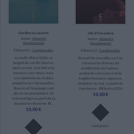
Gardien au Lazaret
L'île d'Ouranitsa
Auteur :
Alexandre
Auteur :
Alexandre
Papadiamantis
Papadiamantis
Éditeur(s) :
Cambourakis
Éditeur(s) :
Cambourakis
La vieille Skévo Gialis se
Recueil de nouvelles où l'on
languit de son fils Stavros,
retrouve les thèmes de
parti en mer. Une lettre lui
prédilection de l'auteur :
annonce son retour, mais
profonde conscience de la
une épidémie de choléra
fragilité humaine, égoïsme,
empêche les retrouvailles.
tentation du mal, cruauté de
Stavros et l'équipage sont
l’existence.. ©Electre 2026
placés en quarantaine. Sa
10,00 €
mère intrigue au péril de sa
vie pour le retrouver. ©...
10,00 €
CHARGEMENT...