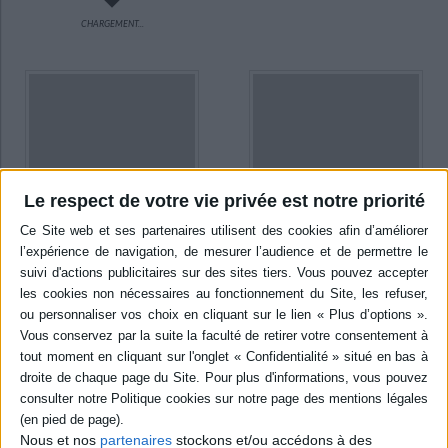
CHARGEMENT...
Le respect de votre vie privée est notre priorité
L'amour dans la neige
Les petites filles et la mort
Auteur :
Alexandre
Auteur :
Alexandre
Papadiamantis
Papadiamantis
Éditeur(s) :
Hatier
Éditeur(s) :
Actes Sud
Leméac éditeur
Les nouvelles d'A.
Nous et nos
partenaires
stockons et/ou accédons à des