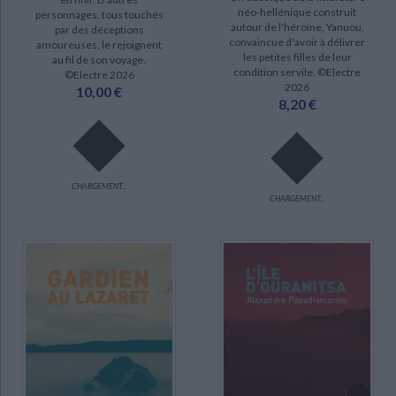
néo-hellénique construit
personnages, tous touchés
DISPONIBILITÉ
CHARGEMENT...
autour de l'héroïne, Yanuou,
par des déceptions
convaincue d'avoir à délivrer
amoureuses, le rejoignent
disponible (8)
les petites filles de leur
au fil de son voyage.
condition servile. ©Electre
©Electre 2026
epuise (6)
2026
10,00 €
8,20 €
CHARGEMENT...
CHARGEMENT...