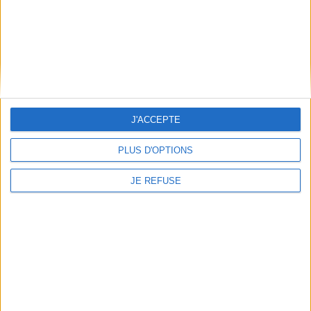
mère intrigue au péril de ...
13,00 €
CHARGEMENT...
J'ACCEPTE
PLUS D'OPTIONS
JE REFUSE