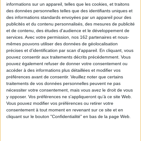
Papadiamantis (1851-1911)
Un classique de la littérature
informations sur un appareil, telles que les cookies, et traitons
peuvent bien être hantées
néo-hellénique construit
des données personnelles telles que des identifiants uniques et
par le spectre d'une vie
autour de l'héroïne, Yanuou,
des informations standards envoyées par un appareil pour des
sacrifiée ou abîmée, d'un
convaincue d'avoir à délivrer
bonheur inaccessible ou
les petites filles de leur
publicités et du contenu personnalisés, des mesures de publicité
inaccompli, elles possèdent
condition servile. ©Electre
et de contenu, des études d'audience et le développement de
la vertu tonique de nous
2026
services.
Avec votre permission, nos 162 partenaires et nous-
introduire dans un monde
6,60 €
mêmes pouvons utiliser des données de géolocalisation
qu'une magie semble avoir
rendu immuable. ©...
précises et d’identification par scan d'appareil. En cliquant, vous
17,99 €
pouvez consentir aux traitements décrits précédemment. Vous
pouvez également refuser de donner votre consentement ou
accéder à des informations plus détaillées et modifier vos
CHARGEMENT...
préférences avant de consentir.
Veuillez noter que certains
traitements de vos données personnelles peuvent ne pas
nécessiter votre consentement, mais vous avez le droit de vous
CHARGEMENT...
y opposer. Vos préférences ne s'appliqueront qu’à ce site Web.
Vous pouvez modifier vos préférences ou retirer votre
consentement à tout moment en revenant sur ce site et en
cliquant sur le bouton "Confidentialité" en bas de la page Web.