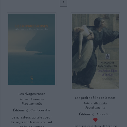
1
Ecologie - Environnement
Danse
Religions - Spiritualités
Bibliothèque de la Pléiade
Critique et histoire littéraire
Papadiamantis, Alexandre (14)
Histoire de France
Biographies historiques
Bouchet, René (7)
Classiques scolaires
Littérature ancienne et médiévale
Histoire - Généralités
Histoire des pays
Saunier, Michel (3)
Littérature de voyage
Audio - Livres lus
Coressis, Karine (1)
Histoire ancienne
Géographie
Littérature en version originale
Humour
Karkavitsas, Andréas (1)
Culture scientifique
Kostakiotis, Georges (1)
Majesté-Larrouy, Roselyne (1)
RENE BOUCHET (1)
SUPPORT
livre (7)
Les rivages roses
Les petites filles et la mort
Auteur :
Alexandre
poche (7)
Auteur :
Alexandre
Papadiamantis
Papadiamantis
Éditeur(s) :
Cambourakis
Éditeur(s) :
Actes Sud
SÉRIE
Le narrateur, qui a le coeur
brisé, prend la mer, voulant
Un classique de la littérature
en finir. D'autres