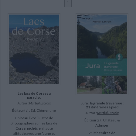
1
Ecologie - Environnement
Danse
Religions - Spiritualités
Bibliothèque de la Pléiade
Critique et histoire littéraire
Lacroix, Martial (20)
Histoire de France
Biographies historiques
Quilici, Jean-Paul (6)
Classiques scolaires
Littérature ancienne et médiévale
Histoire - Généralités
Histoire des pays
Burelli, Francis (5)
Littérature de voyage
Audio - Livres lus
Allemand, Denis (3)
Histoire ancienne
Géographie
Littérature en version originale
Humour
Poletti, Jean-Paul (2)
Culture scientifique
Balestriere, François (1)
Ferreira, Fernando (1)
Mori, Christophe (1)
SUPPORT
Les lacs de Corse : u
paradisu
livre (19)
Jura : la grande traversée :
Auteur :
Martial Lacroix
21 itinéraires à pied
poche (1)
Éditeur(s) :
Ed. Clémentine
Auteur :
Martial Lacroix
Un beau livre illustré de
Éditeur(s) :
Château &
photographies sur les lacs de
SÉRIE
Attinger
Corse, nichés en haute
21 itinéraires de
altitude avec une faune et
Guide d'escalade en Corse (1)