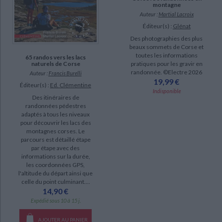
montagne
Auteur :
Martial Lacroix
Éditeur(s) :
Glénat
Des photographies des plus
beaux sommets de Corse et
toutes les informations
65 randos vers les lacs
pratiques pour les gravir en
naturels de Corse
randonnée. ©Electre 2026
Auteur :
Francis Burelli
19,99 €
Éditeur(s) :
Ed. Clémentine
Indisponible
Des itinéraires de
randonnées pédestres
adaptés à tous les niveaux
pour découvrir les lacs des
montagnes corses. Le
parcours est détaillé étape
par étape avec des
informations sur la durée,
les coordonnées GPS,
l'altitude du départ ainsi que
celle du point culminant....
14,90 €
Expédié sous 10 à 15 j.
AJOUTER AU PANIER