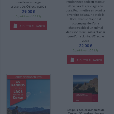
randonnées pédestres pour
une flore sauvage
découvrir les paysages du
préservée. ©Electre 2026
Jura. Pour mettre en avant la
29,00 €
DISPONIBILITÉ
diversité de la faune et de la
Expédié sous 10 à 15 j.
flore, chaque étape est
disponible (13)
accompagnée d'une
AJOUTER AU PANIER
photographie d'un animal
epuise (7)
dans son milieu naturel ainsi
que d'une plante. ©Electre
2026
22,00 €
Expédié sous 10 à 15 j.
CHARGEMENT...
AJOUTER AU PANIER
Les plus beaux sommets de
Corse : 50 randonnées en