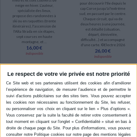
mètres et sont couverts de
pour découvrir l'île depuis le
neige en hiver. L'auteur,
cap Corse jusqu'à l'extrême
spécialiste des lieux,
sud, en passant par le centre.
propose des randonnées à
Chaque circuit, qui va de
ski ou en raquettes (trente
deux heures à une journée,
itinéraires), l'ascension de
est détaillé (situation,
l'Alta Strada en six étapes,
départ, dénivelée,
sept courses en haute
difficulté...) et accompagné
montagne, et ...
d'une carte. ©Electre 2026
16,00 €
26,00 €
Indisponible
Indisponible
Le respect de votre vie privée est notre priorité