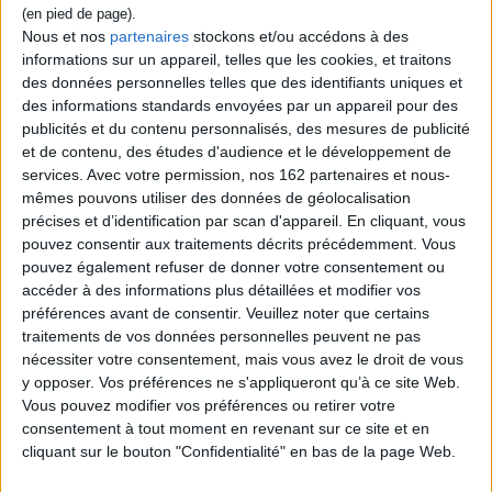
Nous et nos
partenaires
stockons et/ou accédons à des
46 balades vers les
informations sur un appareil, telles que les cookies, et traitons
bergeries corses
Guide d'escalade en Corse.
Vol. 2. Corse du Nord
des données personnelles telles que des identifiants uniques et
Auteur :
Martial Lacroix
Auteur :
Martial Lacroix
des informations standards envoyées par un appareil pour des
Éditeur(s) :
Cartothèque
publicités et du contenu personnalisés, des mesures de publicité
Éditeur(s) :
Envol
Randonnées pédestres pour
et de contenu, des études d'audience et le développement de
Descriptif de 242 voies, de
découvrir les bergeries des
services.
Avec votre permission, nos 162 partenaires et nous-
l'escalade aux voies de
montagnes et du maquis
haute-montagne, dans
corses. Avec pour chaque
mêmes pouvons utiliser des données de géolocalisation
l'ensemble des massifs de la
itinéraire : une description,
précises et d’identification par scan d'appareil. En cliquant, vous
Corse du Nord, comprenant
des conseils pratiques, la
pouvez consentir aux traitements décrits précédemment. Vous
des cartes avec tracés.
durée estimée, la période de
pouvez également refuser de donner votre consentement ou
©Electre 2026
l'année à privilégier, des
31,25 €
informations sur la faune, la
accéder à des informations plus détaillées et modifier vos
flore, la culture et l...
Indisponible
préférences avant de consentir.
Veuillez noter que certains
15,90 €
traitements de vos données personnelles peuvent ne pas
Indisponible
nécessiter votre consentement, mais vous avez le droit de vous
y opposer. Vos préférences ne s'appliqueront qu’à ce site Web.
Vous pouvez modifier vos préférences ou retirer votre
consentement à tout moment en revenant sur ce site et en
cliquant sur le bouton "Confidentialité" en bas de la page Web.