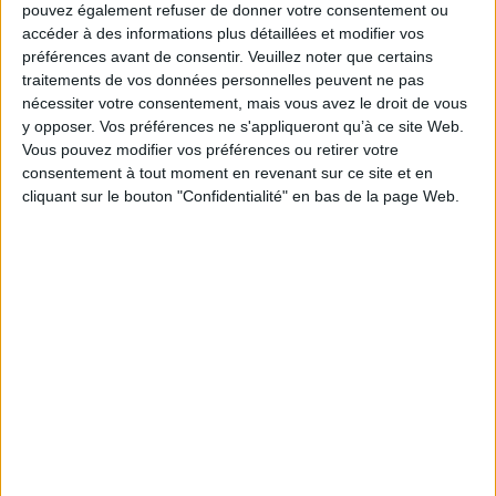
pouvez également refuser de donner votre consentement ou
accéder à des informations plus détaillées et modifier vos
Python pour les nuls
préférences avant de consentir.
Veuillez noter que certains
Auteur :
John Mueller
Machine learning & Python
traitements de vos données personnelles peuvent ne pas
Éditeur(s) :
First interactive
pour les nuls
nécessiter votre consentement, mais vous avez le droit de vous
Auteur :
John Mueller
Les bases de la
y opposer. Vos préférences ne s'appliqueront qu’à ce site Web.
programmation en Python,
Éditeur(s) :
First interactive
Vous pouvez modifier vos préférences ou retirer votre
langage qui peut être utilisé
Une initiation au machine
consentement à tout moment en revenant sur ce site et en
seul ou couplé : syntaxe,
learning et à son langage de
conception des
cliquant sur le bouton "Confidentialité" en bas de la page Web.
référence Python, un outil
programmes, blocs de
permettant le
données, chaînes et
développement
dictionnaires ou encore
d'applications liées à
programmation procédurale
l'intelligence artificielle.
et orientée objet. Cette
©Electre 2026
édition couvre la version 3
25,95 €
de Python. ...
25,95 €
Disponible chez l'éditeur
En stock *
*stock limité
AJOUTER AU PANIER
AJOUTER AU PANIER