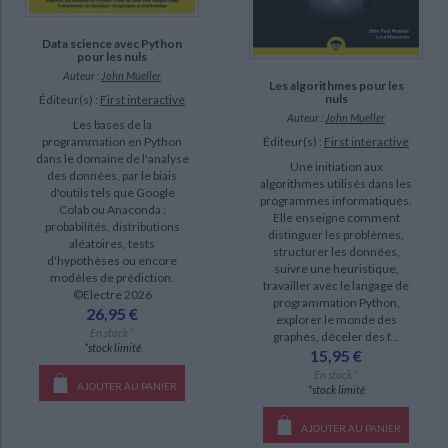
Data science avec Python
pour les nuls
Auteur :
John Mueller
Les algorithmes pour les
nuls
Éditeur(s) :
First interactive
Auteur :
John Mueller
Les bases de la
Éditeur(s) :
First interactive
programmation en Python
dans le domaine de l'analyse
Une initiation aux
des données, par le biais
algorithmes utilisés dans les
d'outils tels que Google
programmes informatiques.
Colab ou Anaconda :
Elle enseigne comment
probabilités, distributions
distinguer les problèmes,
aléatoires, tests
structurer les données,
d'hypothèses ou encore
suivre une heuristique,
modèles de prédiction.
travailler avec le langage de
©Electre 2026
programmation Python,
26,95 €
explorer le monde des
En stock *
graphes, déceler des f...
*stock limité
15,95 €
En stock *
AJOUTER AU PANIER
*stock limité
AJOUTER AU PANIER