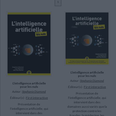
1
Ecologie - Environnement
Danse
Religions - Spiritualités
Bibliothèque de la Pléiade
Critique et histoire littéraire
Mueller, John (23)
Histoire de France
Biographies historiques
Massaron, Luca (13)
Classiques scolaires
Littérature ancienne et médiévale
Histoire - Généralités
Histoire des pays
Rougé, Daniel (4)
Littérature de voyage
Audio - Livres lus
Rozenbaum, Marc (4)
Histoire ancienne
Géographie
Littérature en version originale
Humour
Diamond, Stephanie (2)
Culture scientifique
Engler, Olivier (2)
Holland, Eva (2)
Minnick, Chris (2)
L'intelligence artificielle
SUPPORT
pour les nuls
Auteur :
Stephanie Diamond
L'intelligence artificielle
livre (15)
pour les nuls
Éditeur(s) :
First interactive
Auteur :
Stephanie Diamond
poche (8)
Présentation de
Éditeur(s) :
First interactive
l'intelligence artificielle, qui
intervient dans des
Présentation de
SÉRIE
domaines aussi variés que la
l'intelligence artificielle, qui
protection contre les
intervient dans des
fraudes, la médecine, les