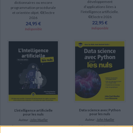
développement
dictionnaires ou encore
d'applications liées à
programmation procédurale
l'intelligence artificielle.
et orientée objet. ©Electre
©Electre 2026
2026
22,95 €
24,95 €
Indisponible
Indisponible
Data science avec Python
L'intelligence artificielle
pour les nuls
pour les nuls
Auteur :
John Mueller
Auteur :
John Mueller
Éditeur(s) :
First interactive
Éditeur(s) :
First interactive