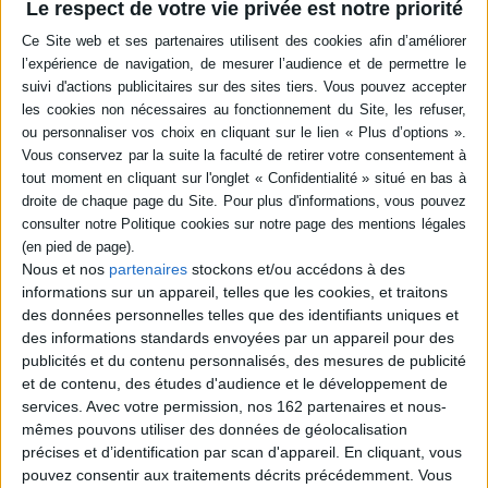
Les bases de la
Présentation de
Le respect de votre vie privée est notre priorité
programmation en Python
l'intelligence artificielle, qui
dans le domaine de l'analyse
intervient dans des
des données, associée à
domaines aussi variés que la
l'outil Google Colab :
protection contre les
probabilités, distributions
fraudes, la médecine, les
aléatoires, tests
services client, le cinéma, la
d'hypothèses ou encore
télévision ou le pilotage
modèles de prédiction.
d'une maison connectée.
©Electre 2026
L'ouvrage montre ce qui
26,95 €
relève ou non de...
24,95 €
Indisponible
Indisponible
Nous et nos
partenaires
stockons et/ou accédons à des
informations sur un appareil, telles que les cookies, et traitons
des données personnelles telles que des identifiants uniques et
des informations standards envoyées par un appareil pour des
publicités et du contenu personnalisés, des mesures de publicité
et de contenu, des études d'audience et le développement de
services.
Avec votre permission, nos 162 partenaires et nous-
mêmes pouvons utiliser des données de géolocalisation
précises et d’identification par scan d'appareil. En cliquant, vous
pouvez consentir aux traitements décrits précédemment. Vous