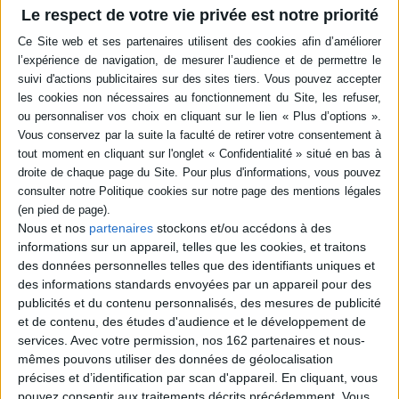
reconnaissance est posée
Le respect de votre vie privée est notre priorité
dans le contexte h...
17,00 €
Disponible chez l'éditeur
AJOUTER AU PANIER
Nous et nos
partenaires
stockons et/ou accédons à des
informations sur un appareil, telles que les cookies, et traitons
des données personnelles telles que des identifiants uniques et
des informations standards envoyées par un appareil pour des
publicités et du contenu personnalisés, des mesures de publicité
et de contenu, des études d'audience et le développement de
services.
Avec votre permission, nos 162 partenaires et nous-
mêmes pouvons utiliser des données de géolocalisation
précises et d’identification par scan d'appareil. En cliquant, vous
pouvez consentir aux traitements décrits précédemment. Vous