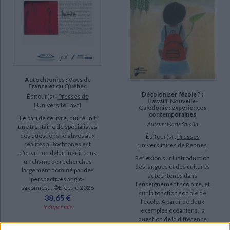
Autochtonies : Vues de
France et du Québec
Décoloniser l'école ? :
Éditeur(s) :
Presses de
Hawai'i, Nouvelle-
l'Université Laval
Calédonie : expériences
contemporaines
Le pari de ce livre, qui réunit
Auteur :
Marie Salaün
une trentaine de spécialistes
des questions relatives aux
Éditeur(s) :
Presses
réalités autochtones est
universitaires de Rennes
d'ouvrir un débat inédit dans
Réflexion sur l'introduction
un champ de recherches
des langues et des cultures
largement dominé par des
autochtones dans
perspectives anglo-
l'enseignement scolaire, et
saxonnes... ©Electre 2026
sur la fonction sociale de
38,65 €
l'école. A partir de deux
Indisponible
exemples océaniens, la
question de la différence
culturelle et de sa