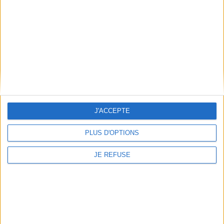
J'ACCEPTE
PLUS D'OPTIONS
Cahiers de la recherche sur
JE REFUSE
l'éducation et les savoirs, n°
15. Educations
autochtones
contemporaines
Éditeur(s) :
Maison des
sciences de l'homme
Dossier consacré aux enjeux
et aux pratiques de