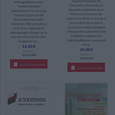
A partir d'archives et
ethnographique pour
d'enquêtes de terrain en
l'administration
Nouvelle-Calédonie et en
pénitentiaire française au
DISPONIBILITÉ
Polynésie française, les
Camp Est, la prison de
autrices mettent en lumière
Nouméa en Nouvelle-
disponible (10)
la transition du système
Calédonie. Elle y réside un
carcéral issu de la conquête
mois et en rapporte un
manquant (1)
coloniale française vers une
témoignage à charge sur le
institution adaptée aux
fonctionnement de cette
cadres politiques, sociaux et
institution hé...
mora...
16,00 €
20,00 €
En stock *
En stock *
*stock limité
*stock limité
AJOUTER AU PANIER
AJOUTER AU PANIER