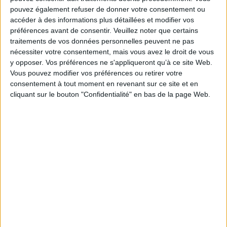
Luttes autochtones,
pouvez également refuser de donner votre consentement ou
A l'épreuve du capitalisme :
trajectoires postcoloniales
dynamiques économiques
: Amérique, Pacifique
accéder à des informations plus détaillées et modifier vos
dans le Pacifique
Éditeur(s) :
Karthala
préférences avant de consentir.
Veuillez noter que certains
Éditeur(s) :
L'Harmattan
traitements de vos données personnelles peuvent ne pas
Examine les modalités
Recueil d'études
pratiques des tentatives
nécessiter votre consentement, mais vous avez le droit de vous
d'anthropologie
d'irruption des
y opposer. Vos préférences ne s'appliqueront qu’à ce site Web.
économique s'attachant à
représentants autochtones
repérer l'interprétation
Vous pouvez modifier vos préférences ou retirer votre
dans les champs juridique et
indigène des références
consentement à tout moment en revenant sur ce site et en
politique. Trois aspects sont
capitalistes dans les îles du
abordés : la diversité des
cliquant sur le bouton "Confidentialité" en bas de la page Web.
Pacifique Sud comme les
formes de légitimation
formes économiques prises
(électorale, coutumière,
après l'introduction de
militante), la mobilisation de
références exogènes :
techniques ju...
formes contemporaines du
24,00 €
commerce ...
Expédié sous 10 à 15 j.
17,50 €
Expédié sous 10 à 15 j.
AJOUTER AU PANIER
AJOUTER AU PANIER